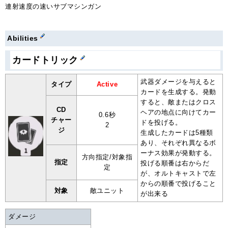
連射速度の速いサブマシンガン
Abilities
カードトリック
武器ダメージを与えると
タイプ
Active
カードを生成する。発動
すると、敵またはクロス
CD
ヘアの地点に向けてカー
0.6秒
チャー
ドを投げる。
2
ジ
生成したカードは5種類
あり、それぞれ異なるボ
ーナス効果が発動する。
方向指定/対象指
指定
投げる順番は右からだ
定
が、オルトキャストで左
からの順番で投げること
対象
敵ユニット
が出来る
ダメージ