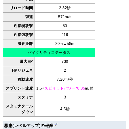
リロード時間
2.82秒
弾速
572m/s
近接弱攻撃
50
近接強攻撃
116
減衰距離
20m→58m
バイタリティステータス
最大HP
730
HPリジェネ
2
移動速度
7.20m/秒
スプリント速度
1.6+
スピリットパワー*0.05
m/秒
スタミナ
3
スタミナクール
4.5秒
ダウン
恩恵(レベルアップ)の報酬