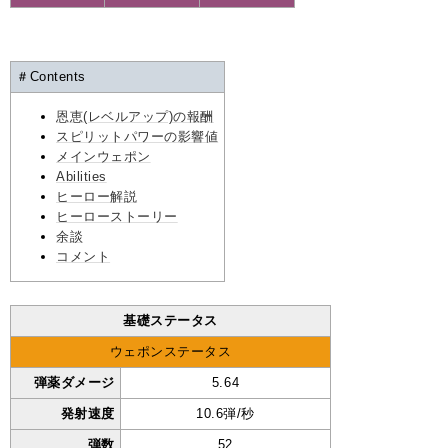
＃Contents
恩恵(レベルアップ)の報酬
スピリットパワーの影響値
メインウェポン
Abilities
ヒーロー解説
ヒーローストーリー
余談
コメント
基礎ステータス
ウェポンステータス
弾薬ダメージ
5.64
発射速度
10.6弾/秒
弾数
52