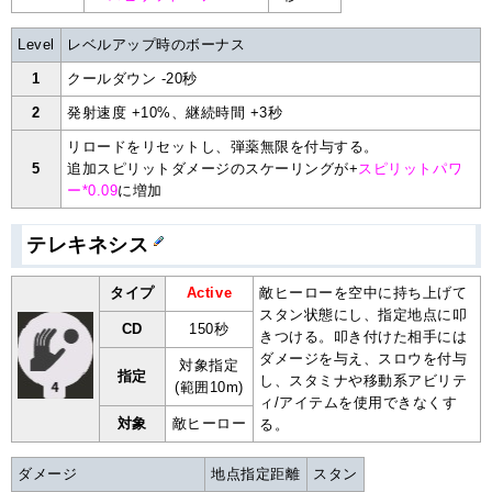
Level
レベルアップ時のボーナス
1
クールダウン -20秒
2
発射速度 +10%、継続時間 +3秒
リロードをリセットし、弾薬無限を付与する。
5
追加スピリットダメージのスケーリングが+
スピリットパワ
ー*0.09
に増加
テレキネシス
タイプ
Active
敵ヒーローを空中に持ち上げて
スタン状態にし、指定地点に叩
CD
150秒
きつける。叩き付けた相手には
ダメージを与え、スロウを付与
対象指定
指定
し、スタミナや移動系アビリテ
(範囲10m)
ィ/アイテムを使用できなくす
対象
敵ヒーロー
る。
ダメージ
地点指定距離
スタン