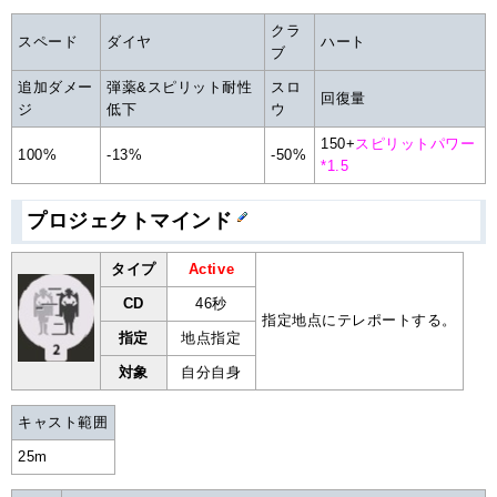
クラ
スペード
ダイヤ
ハート
ブ
追加ダメー
弾薬&スピリット耐性
スロ
回復量
ジ
低下
ウ
150+
スピリットパワー
100%
-13%
-50%
*1.5
プロジェクトマインド
タイプ
Active
CD
46秒
指定地点にテレポートする。
指定
地点指定
対象
自分自身
キャスト範囲
25m