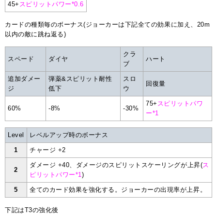
45+
スピリットパワー*0.6
カードの種類毎のボーナス(ジョーカーは下記全ての効果に加え、20m
以内の敵に跳ね返る)
クラ
スペード
ダイヤ
ハート
ブ
追加ダメー
弾薬&スピリット耐性
スロ
回復量
ジ
低下
ウ
75+
スピリットパワ
60%
-8%
-30%
ー*1
Level
レベルアップ時のボーナス
1
チャージ +2
ダメージ +40、ダメージのスピリットスケーリングが上昇(
ス
2
ピリットパワー*1
)
5
全てのカード効果を強化する。ジョーカーの出現率が上昇。
下記はT3の強化後