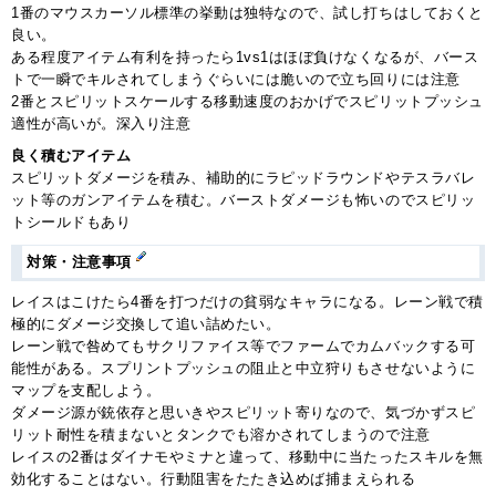
1番のマウスカーソル標準の挙動は独特なので、試し打ちはしておくと
良い。
ある程度アイテム有利を持ったら1vs1はほぼ負けなくなるが、バース
トで一瞬でキルされてしまうぐらいには脆いので立ち回りには注意
2番とスピリットスケールする移動速度のおかげでスピリットプッシュ
適性が高いが。深入り注意
良く積むアイテム
スピリットダメージを積み、補助的にラピッドラウンドやテスラバレ
ット等のガンアイテムを積む。バーストダメージも怖いのでスピリッ
トシールドもあり
対策・注意事項
レイスはこけたら4番を打つだけの貧弱なキャラになる。レーン戦で積
極的にダメージ交換して追い詰めたい。
レーン戦で咎めてもサクリファイス等でファームでカムバックする可
能性がある。スプリントプッシュの阻止と中立狩りもさせないように
マップを支配しよう。
ダメージ源が銃依存と思いきやスピリット寄りなので、気づかずスピ
リット耐性を積まないとタンクでも溶かされてしまうので注意
レイスの2番はダイナモやミナと違って、移動中に当たったスキルを無
効化することはない。行動阻害をたたき込めば捕まえられる