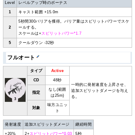
Level
レベルアップ時のボーナス
1
キャスト範囲 +15.0m
5秒間300バリアを獲得。バリア量はスピリットパワーでスケ
2
ールする。
スケールは+
スピリットパワー*1.7
5
クールダウン -32秒
フルオート
タイプ
Active
CD
48秒
一時的に発射速度を上昇させ、
なし(範囲
追加スピリットダメージを与え
指定
は25m)
る。
味方ユニッ
対象
ト
発射速度
追加スピリットダメージ
継続時間
+20%
2+
スピリットパワー*0.03
5秒