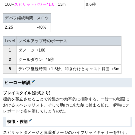
100+
スピリットパワー*1.0
13m
0.6秒
デバフ継続時間
スロウ
2.25
-40%
Level
レベルアップ時のボーナス
1
ダメージ +100
2
クールダウン -45秒
5
デバフ継続時間 +1.5秒、叩き付けとキャスト範囲 +6m
ヒーロー解説
プレイスタイル(公式より)
標的を孤立させることで冷酷かつ効率的に排除する、一対一の戦闘に
おけるスペシャリスト。そして助けに来た敵に捕まる前に、瞬時にテ
レポートで姿を消してしまうのだ。
特徴・役割
スピリットダメージと弾薬ダメージのハイブリッドキャリーを担う。