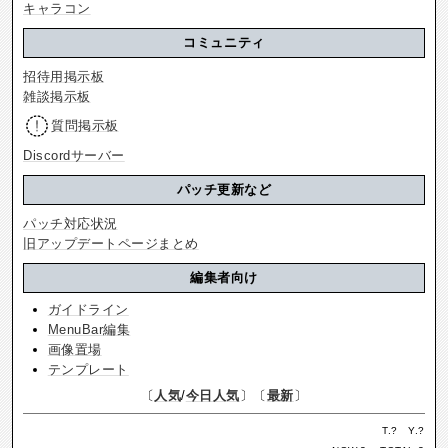
キャラコン
コミュニティ
招待用掲示板
雑談掲示板
質問掲示板
Discordサーバー
パッチ更新など
パッチ対応状況
旧アップデートページまとめ
編集者向け
ガイドライン
MenuBar編集
画像置場
テンプレート
〔
人気
/
今日人気
〕〔
最新
〕
T.
?
Y.
?