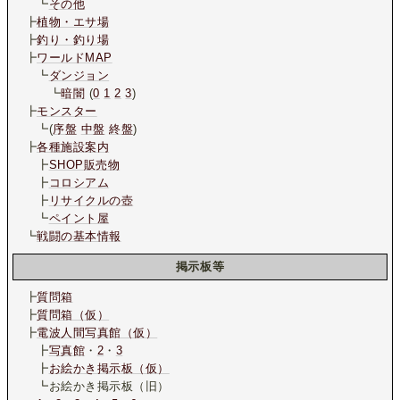
┗
その他
┣
植物・エサ場
┣
釣り・釣り場
┣
ワールドMAP
┗
ダンジョン
┗
暗闇
(
0
1
2
3
)
┣
モンスター
┗(
序盤
中盤
終盤
)
┣
各種施設案内
┣
SHOP販売物
┣
コロシアム
┣
リサイクルの壺
┗
ペイント屋
┗
戦闘の基本情報
掲示板等
┣
質問箱
┣
質問箱（仮）
┣
電波人間写真館（仮）
┣
写真館
・
2
・
3
┣
お絵かき掲示板（仮）
┗お絵かき掲示板（旧）