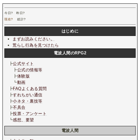
今日
?
昨日
?
現在
?
総計
?
はじめに
まずお読みください。
荒らし行為を見つけたら
電波人間のRPG2
┣
公式サイト
┣
公式の情報等
┣
体験版
┗
動画
┣
FAQよくある質問
┣
すれちがい通信
┣
小ネタ・裏技等
┣
不具合
┣
投票・アンケート
┗
感想、要望
電波人間