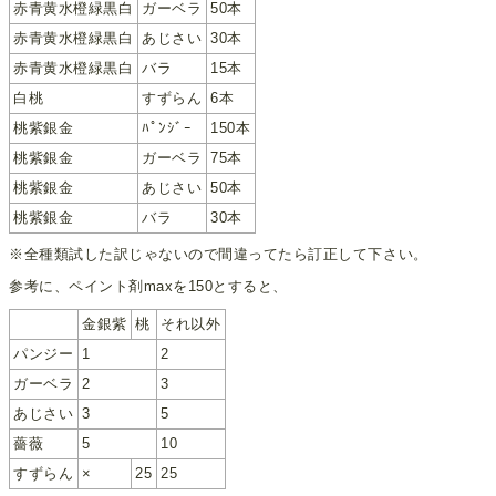
赤青黄水橙緑黒白
ガーベラ
50本
赤青黄水橙緑黒白
あじさい
30本
赤青黄水橙緑黒白
バラ
15本
白桃
すずらん
6本
桃紫銀金
ﾊﾟﾝｼﾞｰ
150本
桃紫銀金
ガーベラ
75本
桃紫銀金
あじさい
50本
桃紫銀金
バラ
30本
※全種類試した訳じゃないので間違ってたら訂正して下さい。
参考に、ペイント剤maxを150とすると、
金銀紫
桃
それ以外
パンジー
1
2
ガーベラ
2
3
あじさい
3
5
薔薇
5
10
すずらん
×
25
25