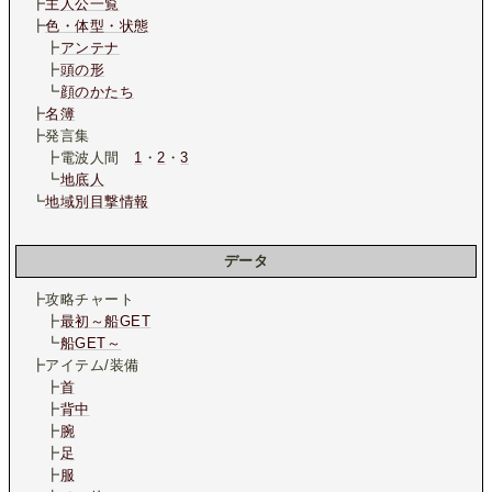
┣
主人公一覧
┣
色・体型・状態
┣
アンテナ
┣
頭の形
┗
顔のかたち
┣
名簿
┣発言集
┣電波人間
1
・
2
・
3
┗
地底人
┗
地域別目撃情報
データ
┣攻略チャート
┣
最初～船GET
┗
船GET～
┣アイテム/装備
┣
首
┣
背中
┣
腕
┣
足
┣
服