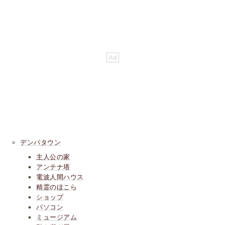
デンパタウン
主人公の家
アンテナ塔
電波人間ハウス
精霊のほこら
ショップ
パソコン
ミュージアム