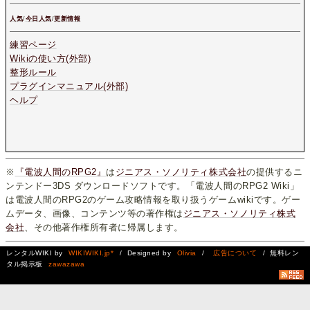
人気
/
今日人気
/
更新情報
練習ページ
Wikiの使い方(外部)
整形ルール
プラグインマニュアル(外部)
ヘルプ
※
『電波人間のRPG2』
は
ジニアス・ソノリティ株式会社
の提供するニ
ンテンドー3DS ダウンロードソフトです。「電波人間のRPG2 Wiki」
は電波人間のRPG2のゲーム攻略情報を取り扱うゲームwikiです。ゲー
ムデータ、画像、コンテンツ等の著作権は
ジニアス・ソノリティ株式
会社
、その他著作権所有者に帰属します。
レンタルWIKI by
WIKIWIKI.jp*
/ Designed by
Olivia
/
広告について
/ 無料レン
タル掲示板
zawazawa