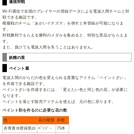
通信対戦
Wi-Fi通信で全国のプレイヤーの登録データによる電波人間チームと対
戦できる施設です。
模擬戦のチーム「あかいイナズマ」を倒すと本登録が可能になりま
す。
対戦勝利でもらえる勝利のメダルを集めると、特別な景品がもらえま
す。
また、負けても電波人間を失うことはありません。
妖精の里
ペイント屋
電波人間のからだの色を変えられる貴重なアイテム「ペイントざい」
を作成できる施設です。
ペイントざいを作成するには、「変えたい色と同じ色の花」が必要に
なります。
ペイントを落とす販売アイテムを使えば、元の色に戻ります。
ペイント剤を作るのに必要な花の数
色
花の種類
本数
赤青黄水橙緑黒白
ﾊﾟﾝｼﾞｰ
75本