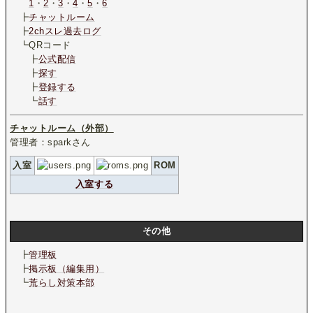
1
・
2
・
3
・
4
・
5
・
6
┣
チャットルーム
┣
2chスレ過去ログ
┗QRコード
┣
公式配信
┣
探す
┣
登録する
┗
話す
チャットルーム（外部）
管理者：sparkさん
入室
ROM
入室する
その他
┣
管理板
┣
掲示板（編集用）
┗
荒らし対策本部