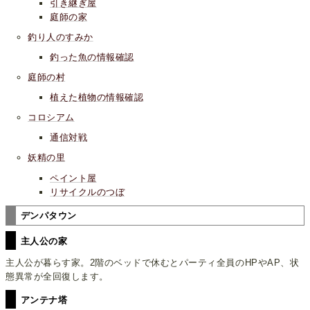
引き継ぎ屋
庭師の家
釣り人のすみか
釣った魚の情報確認
庭師の村
植えた植物の情報確認
コロシアム
通信対戦
妖精の里
ペイント屋
リサイクルのつぼ
デンパタウン
主人公の家
主人公が暮らす家。2階のベッドで休むとパーティ全員のHPやAP、状
態異常が全回復します。
アンテナ塔