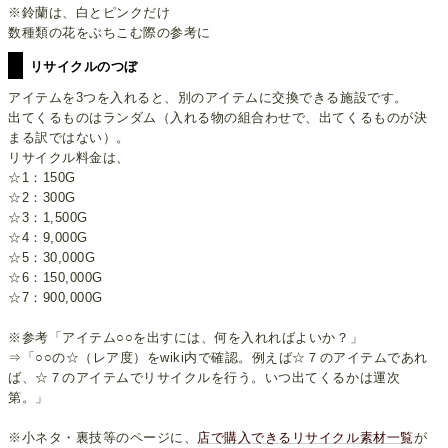
※鈴蘭は、白とピンクだけ
数種類の花をぶちこむ際の参考に
リサイクルのつぼ
アイテムを3つを入れると、別のアイテムに交換できる施設です。
出てくるものはランダム（入れる物の組合わせで、出てくるものが決
まる訳ではない）。
リサイクル料金は、
☆1：150G
☆2：300G
☆3：1,500G
☆4：9,000G
☆5：30,000G
☆6：150,000G
☆7：900,000G
※参考「アイテム○○を出すには、何を入れればよいか？」
⇒「○○の☆（レア度）をwiki内で確認。例えば☆７のアイテムであれ
ば、☆７のアイテムでリサイクルを行う。いつ出てくるかは運次
第。」
※小ネタ・裏技等のページに、
店で購入できるリサイクル素材一覧
が