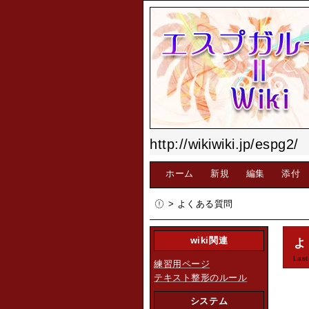
http://wikiwiki.jp/espg2/
[
ホーム
|
新規
|
編集
|
添付
> よくある質問
wiki関連
よ
Last
練習用ページ
テキスト整形のルール
システム