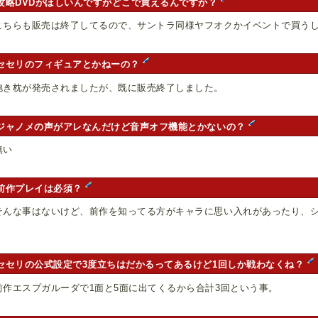
攻略DVDがほしいんですがどこで買えるんですか？
こちらも販売は終了してるので、サントラ同様ヤフオクかイベントで買う
セセリのフィギュアとかねーの？
抱き枕が発売されましたが、既に販売終了しました。
ジャノメの声がアレなんだけど音声オフ機能とかないの？
無い
前作プレイは必須？
そんな事はないけど、前作を知ってる方がキャラに思い入れがあったり、
。
セセリの公式設定で3度立ちはだかるってあるけど1回しか戦わなくね？
前作エスプガルーダで1面と5面に出てくるから合計3回という事。