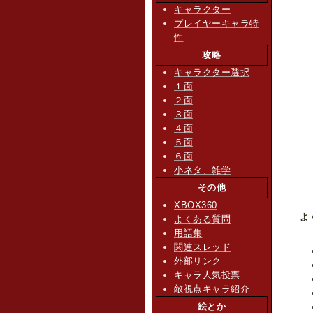
キャラクター
プレイヤーキャラ特
性
攻略
キャラクター選択
１面
２面
３面
４面
５面
６面
小ネタ、雑学
その他
XBOX360
よ
よくある質問
用語集
関連スレッド
外部リンク
キャラ人気投票
敵視点キャラ紹介
絵とか