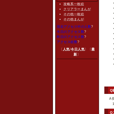
攻略系一枚絵
クリアラーまんが
その他一枚絵
その他まんが
現在アクセス中の人数
?
今日のアクセス数
?
昨日のアクセス数
?
アクセス総数
?
〔
人気
/
今日人気
〕〔
最
新
〕
Q
A
家
Q