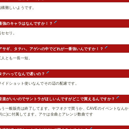
結構難しいようです。
最強のキャラはなんですか！？
真セセリ。
アサギ、タテハ、アゲハの中でどれが一番強いんですか！？
三人とも一長一短。
タテハってなんで遅いの？
ワイドショット使いなんでその辺の配慮です。
音楽がいいのでサントラがほしいんですがどこで買えるんですか？
もう一般販売は終了してます。ヤフオクで買うか、CAVEのイベントなんかで
共に)に付属してます。アケは全曲とアレンジ数曲です