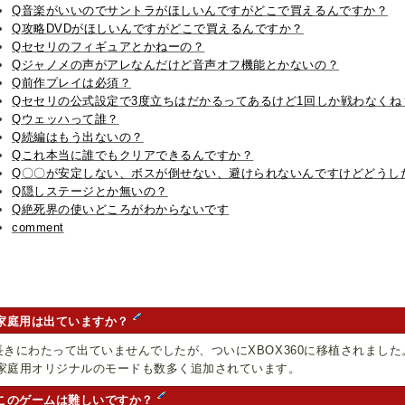
Q音楽がいいのでサントラがほしいんですがどこで買えるんですか？
Q攻略DVDがほしいんですがどこで買えるんですか？
Qセセリのフィギュアとかねーの？
Qジャノメの声がアレなんだけど音声オフ機能とかないの？
Q前作プレイは必須？
Qセセリの公式設定で3度立ちはだかるってあるけど1回しか戦わなくね
Qウェッハって誰？
Q続編はもう出ないの？
Qこれ本当に誰でもクリアできるんですか？
Q〇〇が安定しない、ボスが倒せない、避けられないんですけどどうし
Q隠しステージとか無いの？
Q絶死界の使いどころがわからないです
comment
家庭用は出ていますか？
長きにわたって出ていませんでしたが、ついにXBOX360に移植されました
庭用オリジナルのモードも数多く追加されています。
このゲームは難しいですか？