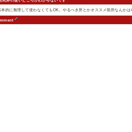
絶死界の使いどころがわからないです
基本的に無理して使わなくてもOK。やるべき所とかオススメ箇所なんかは
omment