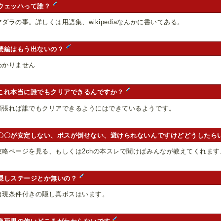
ウェッハって誰？
マダラの事。詳しくは用語集、wikipediaなんかに書いてある。
続編はもう出ないの？
わかりません
これ本当に誰でもクリアできるんですか？
頑張れば誰でもクリアできるようにはできているようです。
〇〇が安定しない、ボスが倒せない、避けられないんですけどどうしたら
攻略ページを見る、もしくは2chの本スレで聞けばみんなが教えてくれます
隠しステージとか無いの？
出現条件付きの隠し真ボスはいます。