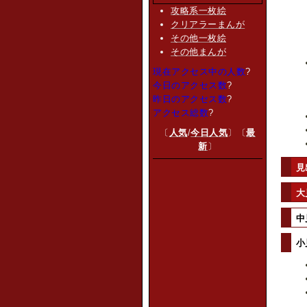
攻略系一枚絵
クリアラーまんが
その他一枚絵
その他まんが
現在アクセス中の人数
?
今日のアクセス数
?
昨日のアクセス数
?
アクセス総数
?
〔
人気
/
今日人気
〕〔
最
新
〕
見
大
中
小