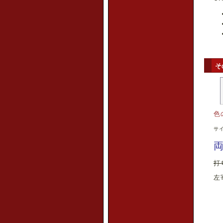
そ
色
サイ
両
打
左