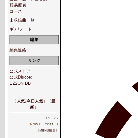
難易度表
コース
未収録曲一覧
ギア/ノート
編集
編集連絡
リンク
公式ストア
公式Discord
EZ2ON DB
〔
人気
/
今日人気
〕〔
最
新
〕
T.
?
Y.
?
NOW.
?
TOTAL.
?
〔
MENU編集
〕