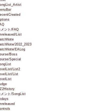
ongList_Artist
enuBar
ecentCreated
ptions
AQ
コメント/FAQ
nreleased/List
atchNote
atchNote/2022_2023
atchNote/EALog
ourse/Boss
ourse/Special
ongList
evelList/List2
evelList/List
evelList
udge
Z2History
メント/SongList
odays
nreleased
ontrols