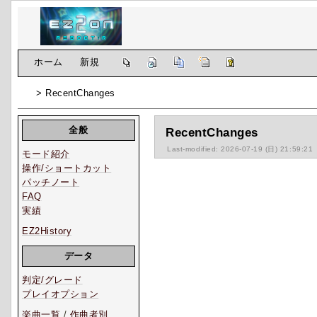
[
ホーム
|
新規
]
> RecentChanges
全般
RecentChanges
Last-modified: 2026-07-19 (日) 21:59:21
モード紹介
操作/ショートカット
パッチノート
FAQ
実績
EZ2History
データ
判定/グレード
プレイオプション
楽曲一覧
/
作曲者別