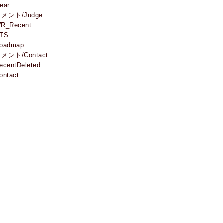
ear
メント/Judge
R_Recent
TS
oadmap
メント/Contact
ecentDeleted
ontact