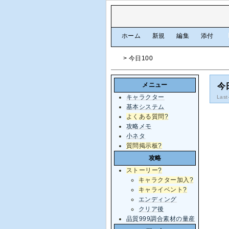
[
ホーム
|
新規
|
編集
|
添付
]
> 今日100
メニュー
今
キャラクター
Last
基本システム
よくある質問
?
攻略メモ
小ネタ
質問掲示板
?
攻略
ストーリー
?
キャラクター加入
?
キャライベント
?
エンディング
クリア後
品質999調合素材の量産