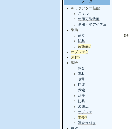
データ
キャラクター性能
スキル
使用可能装備
使用可能アイテム
装備
武器
参
防具
装飾品
?
オブジェ
?
素材
?
調合
調合
素材
攻撃
回復
探索
武器
防具
装飾品
オブジェ
重要
?
調合逆引き
触媒