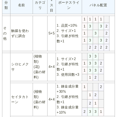
分
カテゴ
ボーナスライ
名前
ス
パネル配置
類
リ
ン
目
1
1
1
1
1. 品質+10%
1
3
3
2
そ
触媒を使わ
2. サイズ+1
の
5×5
1
3
2
ずに調合
3. 引継ぎ特性
他
1
3
3
2
数+1
2
2
2
2
(植物
3
3
1. サイズ+2
類)
1
3
3
2
シロヒメク
2. 引継ぎ特性
(花)
4×4
サ
数+1
1
3
3
2
(薬の材
3. 使用回数+3
料)
1
2
1. 錬金成分量
1
2
(植物
+30%
1
2
セイタカト
類)
2. 引継ぎ特性
4×4
ーン
(薬の材
数+1
2
1
料)
3. 錬金成分量
2
3
3
1
+10%