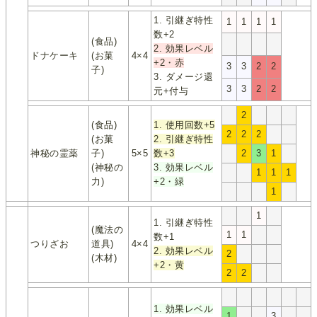
1. 引継ぎ特性
1
1
1
1
数+2
(食品)
2. 効果レベル
ドナケーキ
(お菓
4×4
+2・赤
3
3
2
2
子)
3. ダメージ還
3
3
2
2
元+付与
2
(食品)
1. 使用回数+5
2
2
2
(お菓
2. 引継ぎ特性
神秘の霊薬
子)
5×5
数+3
2
3
1
(神秘の
3. 効果レベル
1
1
1
力)
+2・緑
1
1
1. 引継ぎ特性
(魔法の
1
1
数+1
つりざお
道具)
4×4
2. 効果レベル
2
(木材)
+2・黄
2
2
1. 効果レベル
1
3