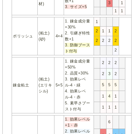
数+1
3
1
材)
3. サイズ+5
1
1
1. 錬金成分量
1
+30%
2
1
1
2
(粘土)
2. 引継ぎ特性
ポリッシュ
4×4
(砂)
数+1
2
2
2
2
3. 防御ブース
2
ト付与
1. 錬金成分量
2
2
2
+50%
2. 品質+30%
2
3
2
(粘土)
3. 効果レベ
5
5
5
錬金粘土
(エリキ
5×5
ル-4・緑
シル)
4. 効果レベ
1
4
1
ル-4・赤
5. 素早さブー
1
1
1
スト付与
1. 効果レベル
6
+1・赤
2. 効果レベル