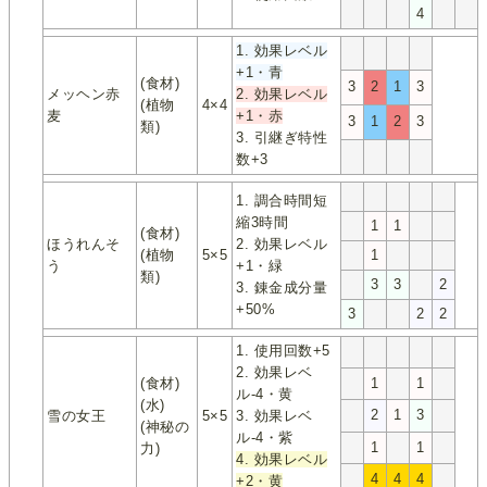
4
1. 効果レベル
+1・青
(食材)
3
2
1
3
メッヘン赤
2. 効果レベル
(植物
4×4
麦
+1・赤
3
1
2
3
類)
3. 引継ぎ特性
数+3
1. 調合時間短
縮3時間
1
1
(食材)
ほうれんそ
2. 効果レベル
(植物
5×5
1
う
+1・緑
類)
3
3
2
3. 錬金成分量
+50%
3
2
2
1. 使用回数+5
2. 効果レベ
(食材)
1
1
ル-4・黄
(水)
2
1
3
雪の女王
5×5
3. 効果レベ
(神秘の
ル-4・紫
1
1
力)
4. 効果レベル
4
4
4
+2・黄