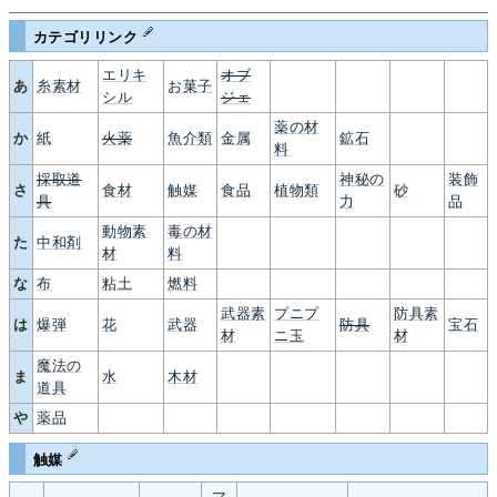
カテゴリリンク
エリキ
オブ
あ
糸素材
お菓子
シル
ジェ
薬の材
か
紙
火薬
魚介類
金属
鉱石
料
採取道
神秘の
装飾
さ
食材
触媒
食品
植物類
砂
具
力
品
動物素
毒の材
た
中和剤
材
料
な
布
粘土
燃料
武器素
プニプ
防具素
は
爆弾
花
武器
防具
宝石
材
ニ玉
材
魔法の
ま
水
木材
道具
や
薬品
触媒
マ