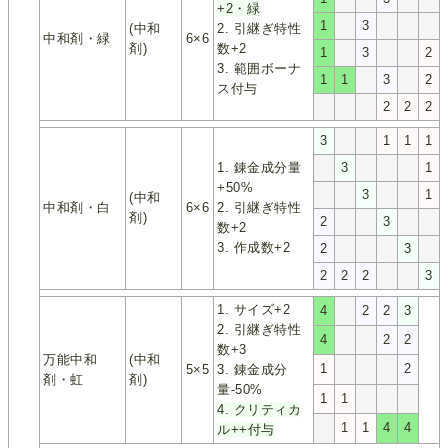
+2・緑
1
3
(中和
2. 引継ぎ特性
中和剤・緑
6×6
剤)
数+2
1
3
2
3. 範囲ボーナ
1
1
3
2
ス付与
2
2
2
3
1
1
1
1. 錬金成分量
3
1
+50%
3
1
(中和
中和剤・白
6×6
2. 引継ぎ特性
剤)
2
3
数+2
3. 作成数+2
2
3
2
2
2
3
1. サイズ+2
4
2
2
3
2. 引継ぎ特性
4
2
2
数+3
万能中和
(中和
1
2
5×5
3. 錬金成分
剤・虹
剤)
量-50%
1
1
4. クリティカ
1
1
4
4
ル++付与