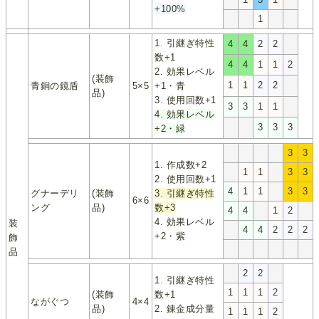
+100%
1
1. 引継ぎ特性
4
4
2
2
数+1
4
4
1
1
2
2. 効果レベル
(装飾
1
1
2
2
青銅の鏡盾
5×5
+1・青
品)
3. 使用回数+1
3
3
1
1
4. 効果レベル
3
3
3
+2・緑
3
3
1. 作成数+2
1
1
3
3
2. 使用回数+1
4
1
1
3
3
グナーデリ
(装飾
3. 引継ぎ特性
6×6
ング
品)
数+3
4
4
1
2
4. 効果レベル
装
4
4
2
2
2
+2・紫
飾
品
2
2
1. 引継ぎ特性
1
1
1
2
(装飾
数+1
ながぐつ
4×4
品)
2. 錬金成分量
1
1
1
2