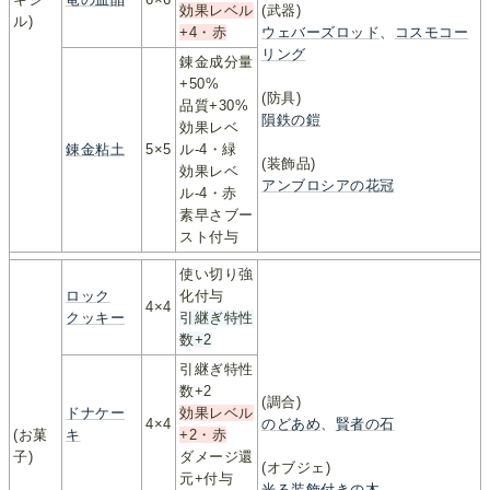
効果レベル
(武器)
ル)
+4・赤
ウェバーズロッド
、
コスモコー
リング
錬金成分量
+50%
(防具)
品質+30%
隕鉄の鎧
効果レベ
錬金粘土
5×5
ル-4・緑
(装飾品)
効果レベ
アンブロシアの花冠
ル-4・赤
素早さブー
スト付与
使い切り強
ロック
化付与
4×4
クッキー
引継ぎ特性
数+2
引継ぎ特性
数+2
(調合)
ドナケー
効果レベル
4×4
のどあめ
、
賢者の石
(お菓
キ
+2・赤
子)
ダメージ還
(オブジェ)
元+付与
光る装飾付きの木