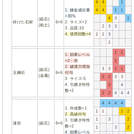
4
4
1
1. 錬金成分量
4
4
1
1
+30%
4
3
1
(鉱石)
砕けた石材
6×6
2. サイズ+2
(粘土)
2
3
3
3. 品質-10
4. 使用回数+4
2
2
3
2
1
1
1. 効果レベル
+2・赤
1
2. 破壊力増加
3
3
1
1
(鉱石)
玉鋼石
6×6
付与
(金属)
2
2
3
3
3. サイズ-5
4. 引継ぎ特性
2
4
数+2
2
2
4
4
4
4
4
4
4
1. 作成数+1
1
1
2
2
2. 高値付与
1
3
2
3. 引継ぎ特性
漣岩
(鉱石)
6×6
数+2
1
3
2
4. 効果レベル