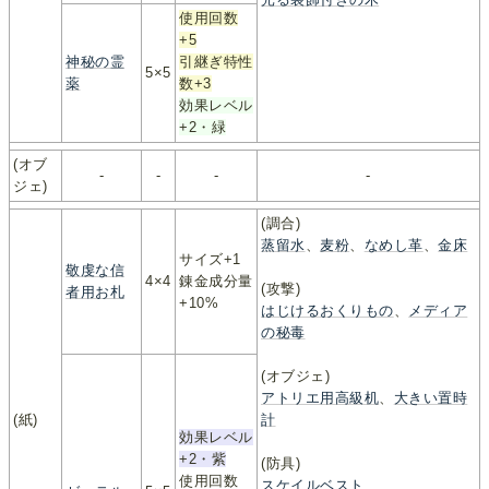
使用回数
+5
神秘の霊
引継ぎ特性
5×5
薬
数+3
効果レベル
+2・緑
(オブ
-
-
-
-
ジェ)
(調合)
蒸留水
、
麦粉
、
なめし革
、
金床
サイズ+1
敬虔な信
4×4
錬金成分量
(攻撃)
者用お札
+10%
はじけるおくりもの
、
メディア
の秘毒
(オブジェ)
アトリエ用高級机
、
大きい置時
(紙)
計
効果レベル
+2・紫
(防具)
使用回数
スケイルベスト