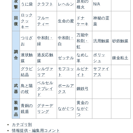
攻
原初の
うに袋
クラフト
レヘルン
N/A
撃
種火
ロック
回
フルー
ドナ
神秘の霊
クッ
生命の蜜
復
ティー
ケーキ
薬
キー
万能中
つりざ
中和剤・
中和剤・
和剤・
汎用触媒
砂鉄触媒
お
緑
白
虹
調
液状触
過反応触
なめし
ポリッ
合
ゼッテル
錬金粘土
媒
媒
革
シュ
グラビ
シルヴァ
モフコッ
ルビナ
サファイ
結晶
リア
ト
イト
アス
ベルセル
武
鳥と陽
ポールア
クブレイ
鋼鉄弓
器
の杖
クス
ド
装
黄金の
青銅の
グナーデ
飾
ながぐつ
ながぐ
鏡盾
リング
品
つ
カテゴリ別
情報提供・編集用コメント