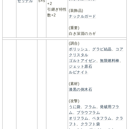
ゼッテル
5×5
+2
引継ぎ特性
(装飾品)
数+2
ナックルガード
(重要)
白き深淵のカギ
(調合)
ポリッシュ
、
グラビ結晶
、
コア
クリスタル
ゴルトアイゼン
、
無限燃料棒
、
ジェット原石
ルビナイト
(素材)
漆黒の倒木石
(攻撃)
うに袋
、
フラム
、
発破用フラ
ム
、
ブラウフラム
オリフラム
、
ペタフラム
、
クラ
フト
、
クラフト袋