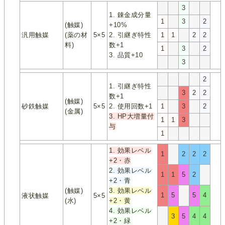
3
1. 錬金成分量
1
3
2
(触媒)
+10%
汎用触媒
(薬の材
5×5
2. 引継ぎ特性
1
1
2
2
料)
数+1
1
3
2
3. 品質+10
3
2
1. 引継ぎ特性
3
2
2
数+1
(触媒)
砂鉄触媒
5×5
2. 使用回数+1
1
3
2
(金属)
3. HP大増量付
1
1
3
与
1
1. 効果レベル
1
2
2
2
+2・赤
2. 効果レベル
1
1
5
2
+2・青
(触媒)
3. 効果レベル
1
5
5
4
液状触媒
5×5
(水)
+2・黄
4. 効果レベル
3
5
4
4
+2・緑