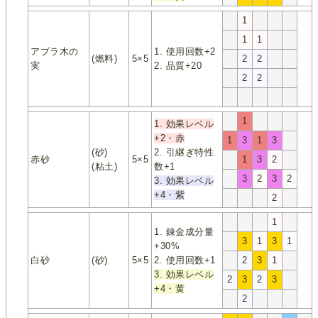
1
1
1
アブラ木の
1. 使用回数+2
(燃料)
5×5
2
2
実
2. 品質+20
2
2
1
1. 効果レベル
+2・赤
1
3
1
3
(砂)
2. 引継ぎ特性
赤砂
5×5
1
3
2
(粘土)
数+1
3
2
3
2
3. 効果レベル
+4・紫
2
1
1. 錬金成分量
3
1
3
1
+30%
白砂
(砂)
5×5
2. 使用回数+1
2
3
1
3. 効果レベル
2
3
2
3
+4・黄
2