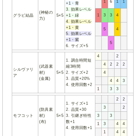
1
6
1
1
+1・青
3. 効果レベル
(神秘の
1
3
3
4
グラビ結晶
5×5
+1・緑
力)
4. 効果レベル
+1・黄
5
4
5. 効果レベル
+1・紫
5
6. サイズ+5
4
2
1. 調合時間短
4
2
2
2
(武器素
縮3時間
シルヴァリ
材)
5×5
2. サイズ+2
4
ア
(金属)
3. 品質+20%
4
4
3
4. 使用回数+2
1
3
3
2
2
1. サイズ+1
3
2
(防具素
2. 品質+30
モフコット
材)
5×5
3. 引継ぎ特性
3
3
(布)
数+1
1
3
4
4
4. 使用回数+1
1
4
4