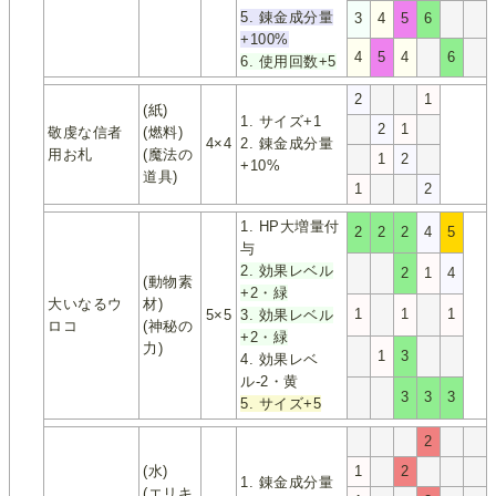
5. 錬金成分量
3
4
5
6
+100%
4
5
4
6
6. 使用回数+5
2
1
(紙)
1. サイズ+1
2
1
敬虔な信者
(燃料)
4×4
2. 錬金成分量
用お札
(魔法の
1
2
+10%
道具)
1
2
1. HP大増量付
2
2
2
4
5
与
2. 効果レベル
2
1
4
(動物素
+2・緑
大いなるウ
材)
1
1
1
5×5
3. 効果レベル
ロコ
(神秘の
+2・緑
力)
1
3
4. 効果レベ
ル-2・黄
3
3
3
5. サイズ+5
2
(水)
1
2
1. 錬金成分量
(エリキ