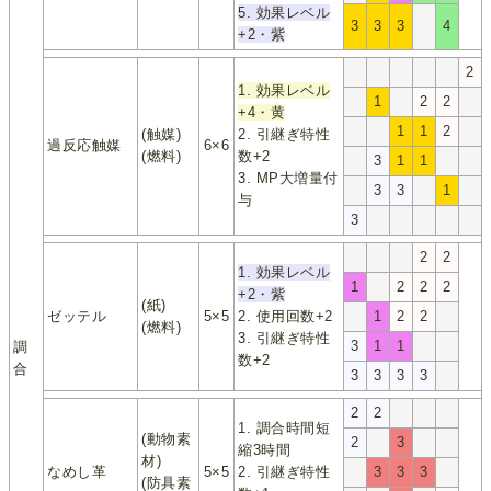
5. 効果レベル
3
3
3
4
+2・紫
2
1. 効果レベル
1
2
2
+4・黄
1
1
2
(触媒)
2. 引継ぎ特性
過反応触媒
6×6
(燃料)
数+2
3
1
1
3. MP大増量付
3
3
1
与
3
2
2
1. 効果レベル
1
2
2
2
+2・紫
(紙)
ゼッテル
5×5
2. 使用回数+2
1
2
2
(燃料)
3. 引継ぎ特性
3
1
1
調
数+2
合
3
3
3
3
2
2
1. 調合時間短
(動物素
2
3
縮3時間
材)
なめし革
5×5
2. 引継ぎ特性
3
3
3
(防具素