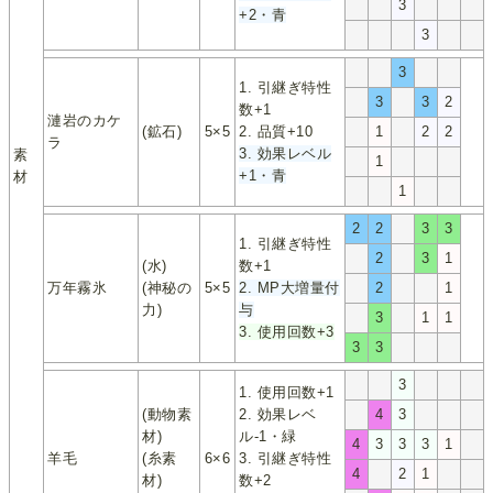
3
+2・青
3
3
1. 引継ぎ特性
3
3
2
数+1
漣岩のカケ
(鉱石)
5×5
2. 品質+10
1
2
2
ラ
3. 効果レベル
素
1
+1・青
材
1
2
2
3
3
1. 引継ぎ特性
2
3
1
(水)
数+1
万年霧氷
(神秘の
5×5
2. MP大増量付
2
1
力)
与
3
1
1
3. 使用回数+3
3
3
3
1. 使用回数+1
(動物素
2. 効果レベ
4
3
材)
ル-1・緑
4
3
3
3
1
羊毛
(糸素
6×6
3. 引継ぎ特性
4
2
1
材)
数+2