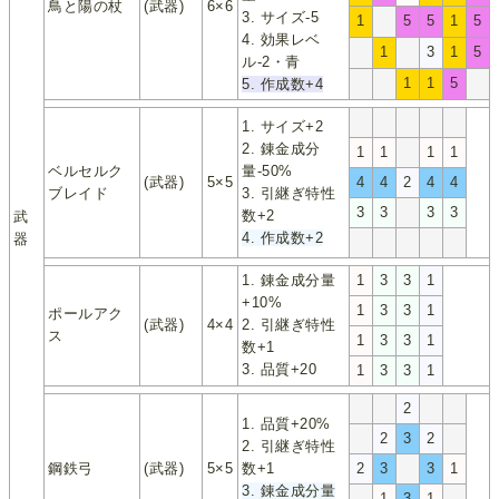
鳥と陽の杖
(武器)
6×6
3. サイズ-5
1
5
5
1
5
4. 効果レベ
1
3
1
5
ル-2・青
1
1
5
5. 作成数+4
1. サイズ+2
2. 錬金成分
1
1
1
1
ベルセルク
量-50%
(武器)
5×5
4
4
2
4
4
ブレイド
3. 引継ぎ特性
3
3
3
3
数+2
武
4. 作成数+2
器
1. 錬金成分量
1
3
3
1
+10%
1
3
3
1
ポールアク
(武器)
4×4
2. 引継ぎ特性
ス
1
3
3
1
数+1
3. 品質+20
1
3
3
1
2
1. 品質+20%
2
3
2
2. 引継ぎ特性
鋼鉄弓
(武器)
5×5
数+1
2
3
3
1
3. 錬金成分量
1
3
1