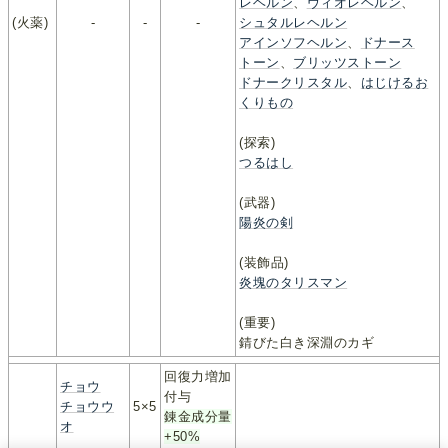
レヘルン
、
ヴィオレヘルン
、
(火薬)
-
-
-
シュタルレヘルン
アインソフヘルン
、
ドナース
トーン
、
ブリッツストーン
ドナークリスタル
、
はじけるお
くりもの
(探索)
つるはし
(武器)
陽炎の剣
(装飾品)
炎塊のタリスマン
(重要)
錆びた白き深淵のカギ
回復力増加
チョウ
付与
チョウウ
5×5
錬金成分量
オ
+50%