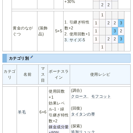
+30%
2
2
1
1. 引継ぎ特性
1
2
2
3
黄金のなが
(装飾
数+2
5×5
1
3
2
ぐつ
品)
2. 使用回数+1
1
2
2
3
3. サイズ-5
1
カテゴリ別
マ
カテゴ
ボーナスラ
名前
ス
使用レシピ
リ
イン
目
(調合)
使用回数
クロース
、
モフコット
+1
効果レベ
(回復)
ル-1・緑
羊毛
6×6
タイタンの帯
引継ぎ特性
数+2
(探索)
錬金成分量
追加リュック
+50%