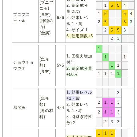
(プニプ
2. 錬金成分
1
5
5
4
ニ玉)
量-25%
1
5
5
4
プニプニ
(食材)
6×6
3. 効果レベ
玉・金
(神秘の
2
5
5
3
ル-1・黄
力)
4. サイズ-1
2
5
5
3
(金属)
5. 使用回数+5
2
3
1
1. 回復力増加
1
1
(魚介
チョウチョ
付与
類)
5×5
1
1
ウウオ
2. 錬金成分量
(食材)
1
1
1
1
+50%
1. 効果レベル
3
(魚介
+1・紫
2
1
1
3
類)
2. 効果レベ
風船魚
4×4
(毒の材
ル-1・赤
2
1
1
3
料)
3. 引継ぎ特性
2
3
3
数+2
1
1
1