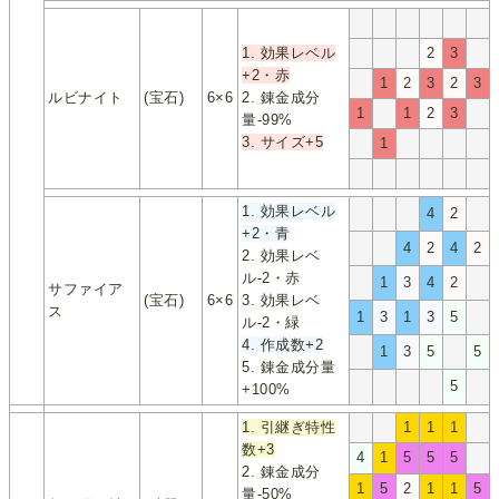
1. 効果レベル
2
3
+2・赤
1
2
3
2
3
ルビナイト
(宝石)
6×6
2. 錬金成分
1
1
2
3
量-99%
3. サイズ+5
1
1. 効果レベル
4
2
+2・青
4
2
4
2
2. 効果レベ
ル-2・赤
1
3
4
2
サファイア
(宝石)
6×6
3. 効果レベ
ス
1
3
1
3
5
ル-2・緑
4. 作成数+2
1
3
5
5
5. 錬金成分量
5
+100%
1. 引継ぎ特性
1
1
1
数+3
4
1
5
5
5
2. 錬金成分
1
5
2
1
1
5
量-50%