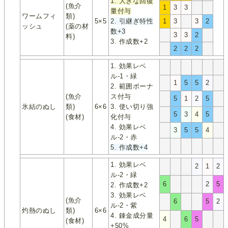
1. 大きな回復
(魚介
1
3
3
量付与
ワームフィ
類)
5×5
2. 引継ぎ特性
1
3
3
2
ッシュ
(薬の材
数+3
3
3
2
料)
3. 作成数+2
2
2
2
1. 効果レベ
ル-1・緑
1
5
5
2
2. 範囲ボーナ
(魚介
ス付与
5
1
2
5
氷結のぬし
類)
6×6
3. 使い切り強
5
3
4
5
(食材)
化付与
4. 効果レベ
3
5
5
4
ル-2・赤
5. 作成数+4
1. 効果レベ
2
1
2
ル-2・緑
6
2
5
2. 作成数+2
3. 効果レベ
(魚介
6
5
2
ル-2・紫
灼熱のぬし
類)
6×6
4. 錬金成分量
4
6
5
(食材)
+50%