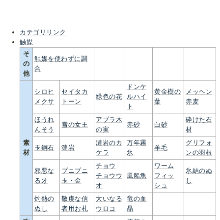
カテゴリリンク
触媒
そ
触媒を使わずに調
の
合
他
ドンケ
シロヒ
セイタカ
黄金樹の
メッヘン
緑色の花
ルハイ
メクサ
トーン
葉
赤麦
ト
ほうれ
アブラ木
砕けた石
雪の女王
赤砂
白砂
んそう
の実
材
素
漣岩のカ
万年霧
グリフォ
玉鋼石
漣岩
羊毛
材
ケラ
氷
ンの羽根
チョウ
ワーム
邪悪な
プニプニ
氷結のぬ
チョウウ
風船魚
フィッ
る牙
玉・金
し
オ
シュ
灼熱の
敬虔な信
大いなる
竜の血
ぬし
者用お札
ウロコ
晶