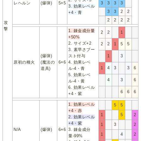
レヘルン
(爆弾)
5×5
3
3
3
3
3. 効果レベル
3
3
2
2
+4・青
2
2
2
2
攻
撃
1. 錬金成分量
2
2
1
+50%
2. サイズ+2
2
2
1
5
5
3. 素早さブー
(爆弾)
スト付与
1
3
原初の種火
(魔法の
6×6
4. 効果レベ
1
4
3
3
6
道具)
ル-4・青
5. 効果レベ
4
3
6
ル-4・黄
6. 効果レベル
6
6
6
+4・紫
1. 効果レベル
5
5
+4・赤
1
5
2
2. 効果レベル
+4・紫
1
3
2
N/A
(爆弾)
6×6
3. 錬金成分
1
4
2
量-99%