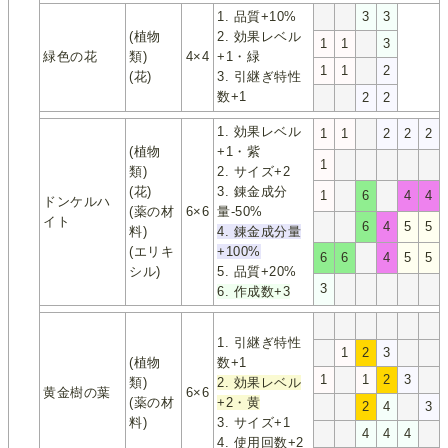
1. 品質+10%
3
3
(植物
2. 効果レベル
1
1
3
緑色の花
類)
4×4
+1・緑
1
1
2
(花)
3. 引継ぎ特性
数+1
2
2
1. 効果レベル
1
1
2
2
2
(植物
+1・紫
1
類)
2. サイズ+2
(花)
3. 錬金成分
1
6
4
4
ドンケルハ
(薬の材
6×6
量-50%
イト
6
4
5
5
料)
4. 錬金成分量
(エリキ
+100%
6
6
4
5
5
シル)
5. 品質+20%
3
6. 作成数+3
1. 引継ぎ特性
1
2
3
(植物
数+1
1
1
2
3
類)
2. 効果レベル
黄金樹の葉
6×6
(薬の材
+2・黄
2
4
3
料)
3. サイズ+1
4
4
4
4. 使用回数+2