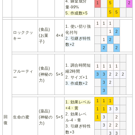
4. 錬金成分
1
5
2
量-99%
5
5
5. 作成数+5
1
1
1
1. 使い切り強
(食品)
1
2
ロッククッ
化付与
(お菓
4×4
キー
2. 引継ぎ特性
1
2
子)
数+2
2
2
1. 調合時間短
1
1
1
1
(食品)
フルーティ
縮2時間
(神秘の
5×5
3
3
2
2
2
ー
2. サイズ+1
力)
3
2
3. 作成数+2
3
1
1
1
1. 効果レベル
+4・黄
1
1
3
3
(薬品)
2. 効果レベ
回
生命の蜜
(神秘の
5×5
1
3
2
ル-4・青
復
力)
3
2
2
3. 引継ぎ特性
数+3
3
3