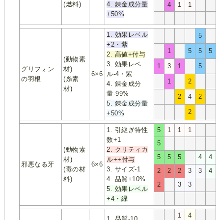
(燃料)
4. 錬金成分量
4
1
1
+50%
1. 効果レベル
5
+2・紫
1
5
5
5
2. 高値+付与
(動物素
3. 効果レベ
1
3
1
5
グリフォン
材)
6×6
ル-4・紫
の羽根
(糸素
1
2
4. 錬金成分
材)
量-99%
2
4
2
5. 錬金成分量
2
+50%
1. 引継ぎ特性
5
1
1
1
数+1
5
(動物素
2. クリティカ
5
5
5
4
4
材)
ル++付与
邪悪なる牙
6×6
(毒の材
3. サイズ-1
2
2
2
3
3
4
料)
4. 品質+10%
2
3
3
5. 効果レベル
+4・緑
1
4
1. 品質-10