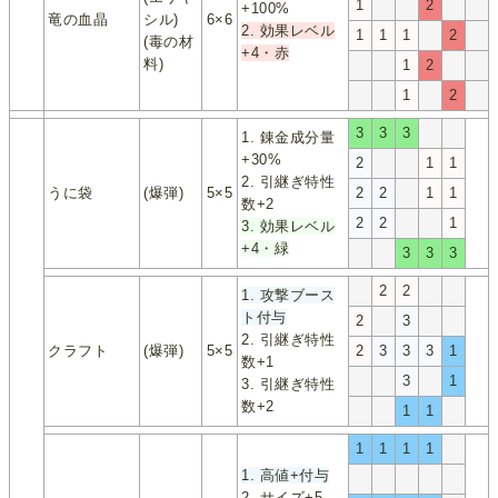
1
2
+100%
竜の血晶
シル)
6×6
2. 効果レベル
1
1
1
2
(毒の材
+4・赤
料)
1
2
1
2
3
3
3
1. 錬金成分量
+30%
2
1
1
2. 引継ぎ特性
うに袋
(爆弾)
5×5
2
2
1
1
数+2
2
2
1
3. 効果レベル
+4・緑
3
3
3
2
2
1. 攻撃ブース
ト付与
2
3
2. 引継ぎ特性
クラフト
(爆弾)
5×5
2
3
3
3
1
数+1
3
1
3. 引継ぎ特性
数+2
1
1
1
1
1
1
1. 高値+付与
2. サイズ+5