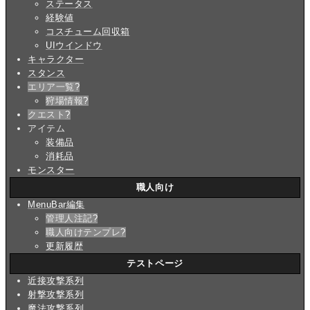
ステータス
経験値
コスチューム回収箱
UIウインドウ
キャラクター
スタンス
エリア一覧
?
狩場情報
?
クエスト
?
アイテム
装備品
消耗品
モンスター
職人向け
MenuBar編集
管理人注記
?
職人向けテンプレ
?
更新履歴
テストページ
近接攻撃系列
射撃攻撃系列
魔法攻撃系列