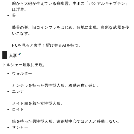
腕から大砲が生えている舟幽霊。中ボス「パシアルキャプテン」
は浮遊。
骨
骸骨の巣、旧コインブラをはじめ、各地に出現。多彩な武器を使
いこなす。
PCを見ると素早く駆け寄るAIを持つ。
人形
トルシェー屋敷に出現。
ウォルター
カンテラを持った男性型人形。移動速度が速い。
エレナ
メイド服を着た女性型人形。
ロイド
銃を持った男性型人形。遠距離中心でほとんど移動しない。
サシャー