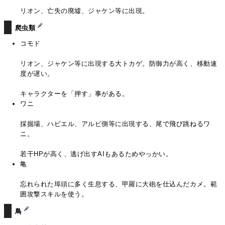
リオン、亡失の廃墟、ジャケン等に出現。
爬虫類
コモド
リオン、ジャケン等に出現する大トカゲ。防御力が高く、移動速
度が遅い。
キャラクターを「押す」事がある。
ワニ
採掘場、ハビエル、アルビ側等に出現する、尾で飛び跳ねるワ
ニ。
若干HPが高く、逃げ出すAIもあるためやっかい。
亀
忘れられた埠頭に多く生息する、甲羅に大砲を仕込んだカメ。範
囲攻撃スキルを使う。
鳥