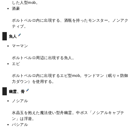
した人型mob。
酒豪
ポルトベルロ内に出現する、酒瓶を持ったモンスター。ノンアク
ティブ。
魚人
マーマン
ポルトベルロ周辺に出現する魚人。
エビ
ポルトベルロ内に出現するエビ型mob。サンドマン（眠り＋防御
力ダウン）を使用する。
幽霊、骨
ノシアル
水晶玉を抱えた魔法使い型舟幽霊。中ボス「ノシアルキャプテ
ン」は浮遊。
パシアル