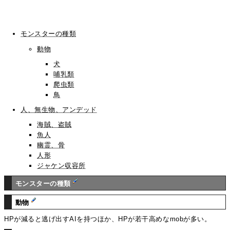
モンスターの種類
動物
犬
哺乳類
爬虫類
鳥
人、無生物、アンデッド
海賊、盗賊
魚人
幽霊、骨
人形
ジャケン収容所
モンスターの種類
動物
HPが減ると逃げ出すAIを持つほか、HPが若干高めなmobが多い。