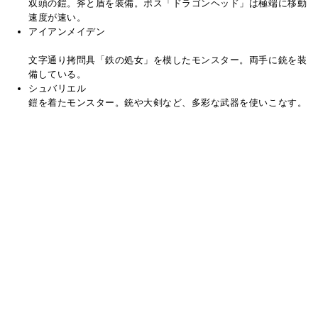
双頭の鎧。斧と盾を装備。ボス「ドラゴンヘッド」は極端に移動
速度が速い。
アイアンメイデン
文字通り拷問具「鉄の処女」を模したモンスター。両手に銃を装
備している。
シュバリエル
鎧を着たモンスター。銃や大剣など、多彩な武器を使いこなす。