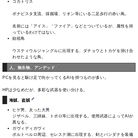
コカトリス
ボナピスタ支流、採掘場、リオン等にいる二足歩行の赤い鳥。
名前には「アイス」「ファイア」などとついているが、属性を持
っているわけではない。
始祖鳥
ウスティウルジャングルに出現する、ダチョウとトカゲを掛け合
わせたような鳥。
人、無生物、アンデッド
PCを見ると駆け足で向かってくるAIを持つものが多い。
HPは少なめだが、多彩な武器を使い分ける。
海賊、盗賊
ヒゲ男、太った大男
ジザベル、三姉妹、トポロ等に出現する。使用武器によってAIが
異なる。
ガヴィディガヴィ
ポルトベルロ周辺、セレステ湖に出現する、剣とバンダナを装備