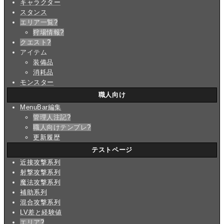
キャラクター
スタンス
エリア一覧
?
狩場情報
?
クエスト
?
アイテム
装備品
消耗品
モンスター
職人向け
MenuBar編集
管理人注記
?
職人向けテンプレ
?
更新履歴
テストページ
近接攻撃系列
射撃攻撃系列
魔法攻撃系列
補助系列
混合攻撃系列
LV差と経験値
エリア
?