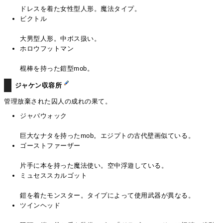
ドレスを着た女性型人形。魔法タイプ。
ビクトル
大男型人形。中ボス扱い。
ホロウフットマン
棍棒を持った鎧型mob。
ジャケン収容所
管理放棄された囚人の成れの果て。
ジャバウォック
巨大なナタを持ったmob。エジプトの古代壁画似ている。
ゴーストファーザー
片手に本を持った魔法使い。空中浮遊している。
ミュセススカルゴット
鎧を着たモンスター。タイプによって使用武器が異なる。
ツインヘッド