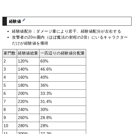
経験値
経験値配分：ダメージ量により若干、経験値配分が左右する
攻撃者の20ｍ圏内（ほぼ魔法の射程の2倍）にいるキャラクター
だけが経験値を獲得
家門数
経験値総量
一匹辺りの経験値分配量
2
120%
60%
3
140%
46.6%
4
160%
40%
5
180%
36%
6
200%
33.3%
7
220%
31.4%
8
240%
30%
9
260%
28.8%
10
280%
28%
11
300%
27.2%