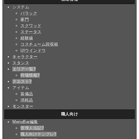
システム
バラック
家門
スクワッド
ステータス
経験値
コスチューム回収箱
UIウインドウ
キャラクター
スタンス
エリア一覧
?
狩場情報
?
クエスト
?
アイテム
装備品
消耗品
モンスター
職人向け
MenuBar編集
管理人注記
?
職人向けテンプレ
?