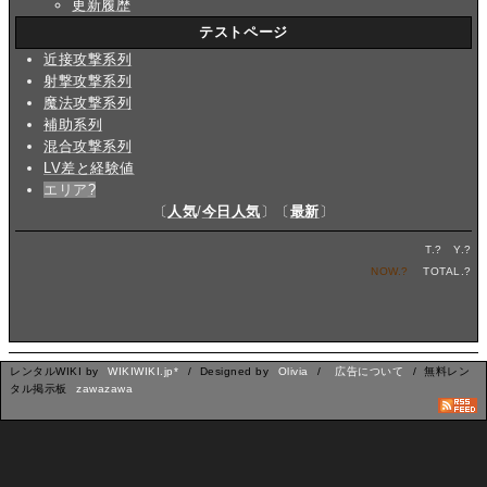
更新履歴
テストページ
近接攻撃系列
射撃攻撃系列
魔法攻撃系列
補助系列
混合攻撃系列
LV差と経験値
エリア
?
〔
人気
/
今日人気
〕〔
最新
〕
T.
?
Y.
?
NOW.
?
TOTAL.
?
レンタルWIKI by
WIKIWIKI.jp*
/ Designed by
Olivia
/
広告について
/ 無料レン
タル掲示板
zawazawa