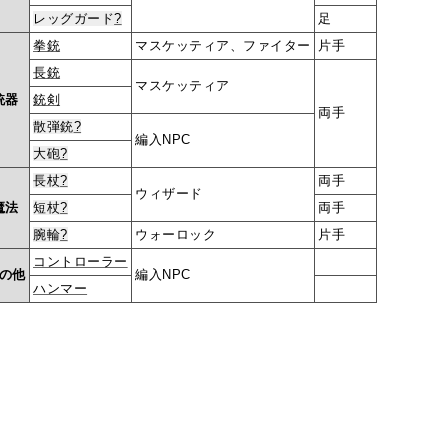
レッグガード
?
足
拳銃
マスケッティア、ファイター
片手
長銃
マスケッティア
銃器
銃剣
両手
散弾銃
?
編入NPC
大砲
?
長杖
?
両手
ウィザード
魔法
短杖
?
両手
腕輪
?
ウォーロック
片手
コントローラー
の他
編入NPC
ハンマー