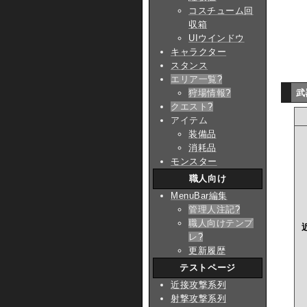
コスチューム回
収箱
UIウインドウ
キャラクター
スタンス
エリア一覧
?
狩場情報
?
武
クエスト
?
アイテム
装備品
消耗品
モンスター
職人向け
MenuBar編集
管理人注記
?
職人向けテンプ
レ
?
更新履歴
テストページ
近接攻撃系列
射撃攻撃系列