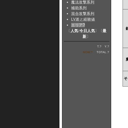
魔法攻撃系列
補助系列
混合攻撃系列
LV差と経験値
エリア
?
〔
人気
/
今日人気
〕〔
最
新
〕
T.
?
Y.
?
NOW.
?
TOTAL.
?
そ