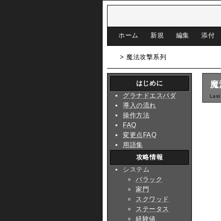
[
ホーム
|
新規
|
編集
|
添付
> 魔法攻撃系列
はじめに
魔
グラナドエスパダ
Last
導入の流れ
操作方法
FAQ
変更点FAQ
用語集
攻略情報
システム
バラック
家門
スクワッド
ステータス
経験値