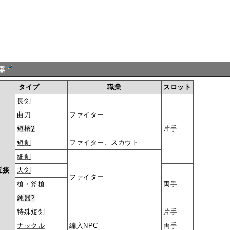
器
タイプ
職業
スロット
長剣
曲刀
ファイター
短槍
?
片手
短剣
ファイター、スカウト
細剣
近接
大剣
ファイター
槍・斧槍
両手
鈍器
?
特殊短剣
片手
ナックル
編入NPC
両手