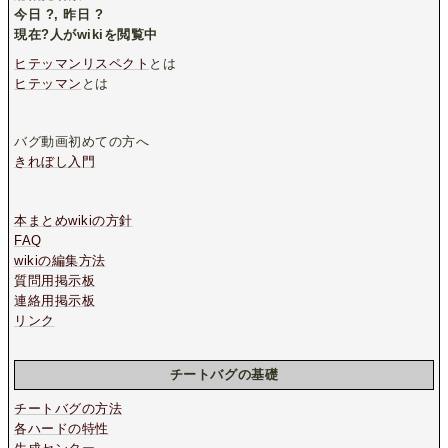
今日
?
, 昨日
?
現在
?
人がwikiを閲覧中
ヒテッマンリスペクト
とは
ヒテッマン
とは
バグ動画初めての方へ
きれぼし入門
本まとめwikiの方針
FAQ
wikiの編集方法
質問用掲示板
連絡用掲示板
リンク
チートバグの基礎
チートバグの方法
各ハードの特性