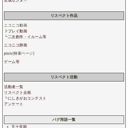
生成センター
リスペクト作品
ニコニコ動画
┣
プレイ動画
┗
二次創作・イルーム等
ニコニコ静画
pixiv
(検索ページ)
ゲーム等
リスペクト活動
活動者一覧
リスペクト企画
┗
にしきがおコンテスト
アンケート
バグ用語一覧
五十音順