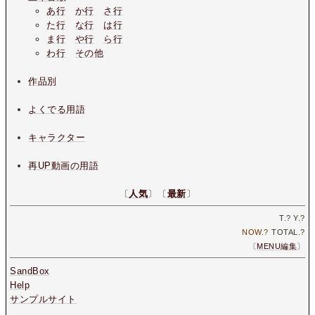
あ行
か行
さ行
た行
な行
は行
ま行
や行
ら行
わ行
その他
作品別
よくでる用語
キャラクター
再UP動画の用語
〔
人気
〕〔
最新
〕
T.
?
Y.
?
NOW.
?
TOTAL.
?
〔
MENU編集
〕
SandBox
Help
サンプルサイト