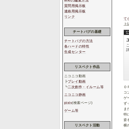
wikiの編集方法
質問用掲示板
連絡用掲示板
リンク
て
上
チートバグの基礎
チートバグの方法
各ハードの特性
生成センター
リスペクト作品
ニコニコ動画
┣
プレイ動画
┗
二次創作・イルーム等
Ｏ
コ
ニコニコ静画
ゲ
pixiv
(検索ページ)
ず
ま
ゲーム等
特
姿
横
リスペクト活動