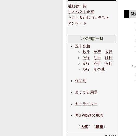
活動者一覧
リスペクト企画
関
┗
にしきがおコンテスト
アンケート
バグ用語一覧
五十音順
あ行
か行
さ行
た行
な行
は行
ま行
や行
ら行
「
わ行
その他
作品別
よくでる用語
キャラクター
再UP動画の用語
〔
人気
〕〔
最新
〕