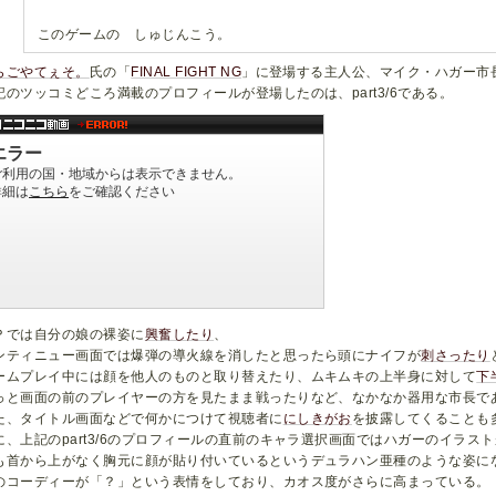
このゲームの しゅじんこう。
らごやてぇそ。
氏の「
FINAL FIGHT NG
」に登場する主人公、マイク・ハガー市
記のツッコミどころ満載のプロフィールが登場したのは、part3/6である。
Ｐでは自分の娘の裸姿に
興奮したり
、
ンティニュー画面では爆弾の導火線を消したと思ったら頭にナイフが
刺さったり
ームプレイ中には顔を他人のものと取り替えたり、ムキムキの上半身に対して
下
っと画面の前のプレイヤーの方を見たまま戦ったりなど、なかなか器用な市長で
た、タイトル画面などで何かにつけて視聴者に
にしきがお
を披露してくることも
に、上記のpart3/6のプロフィールの直前のキャラ選択画面ではハガーのイラスト
も首から上がなく胸元に顔が貼り付いているというデュラハン亜種のような姿に
のコーディーが「？」という表情をしており、カオス度がさらに高まっている。