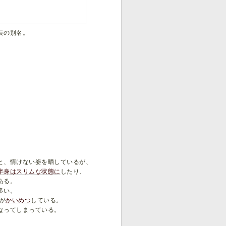
長の別名。
と、情けない姿を晒しているが、
半身はスリムな状態に
したり、
ある。
多い。
が
かいめつ
している。
なってしまっている。