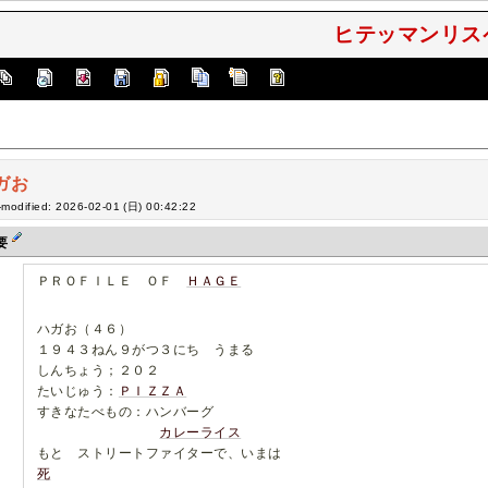
ヒテッマンリスペ
ガお
-modified: 2026-02-01 (日) 00:42:22
要
ＰＲＯＦＩＬＥ ＯＦ
ＨＡＧＥ
ハガお（４６）
１９４３ねん９がつ３にち うまる
しんちょう；２０２
たいじゅう：
ＰＩＺＺＡ
すきなたべもの：ハンバーグ
カレーライス
もと ストリートファイターで、いまは
死