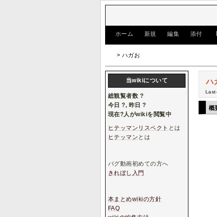
[
ホーム
|
新規
|
編集
|
添付
]
> ハガお
当wikiについて
ハ
Last
総観覧者数
?
今日
?
, 昨日
?
概
現在
?
人がwikiを閲覧中
ヒテッマンリスペクト
とは
ヒテッマン
とは
バグ動画初めての方へ
きれぼし入門
本まとめwikiの方針
FAQ