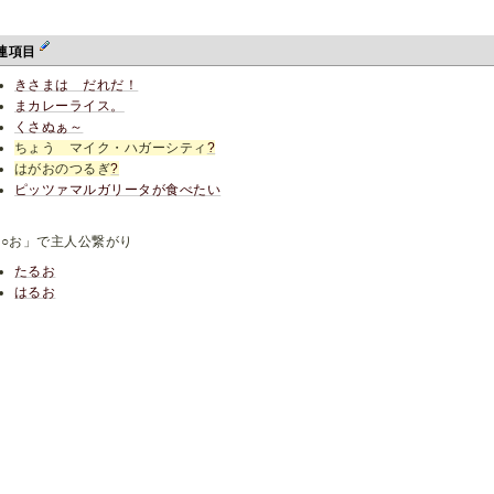
連項目
きさまは だれだ！
まカレーライス。
くさぬぁ～
ちょう マイク・ハガーシティ
?
はがおのつるぎ
?
ピッツァマルガリータが食べたい
○○お」で主人公繋がり
たるお
はるお