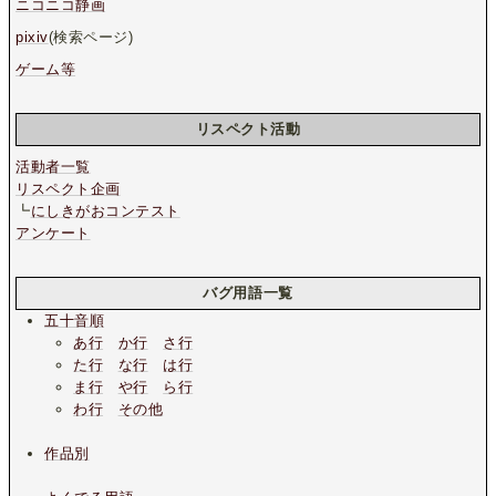
ニコニコ静画
pixiv
(検索ページ)
ゲーム等
リスペクト活動
活動者一覧
リスペクト企画
┗
にしきがおコンテスト
アンケート
バグ用語一覧
五十音順
あ行
か行
さ行
た行
な行
は行
ま行
や行
ら行
わ行
その他
作品別