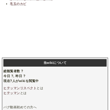
毛玉のカビ
当wikiについて
総観覧者数
?
今日
?
, 昨日
?
現在
?
人がwikiを閲覧中
ヒテッマンリスペクト
とは
ヒテッマン
とは
バグ動画初めての方へ