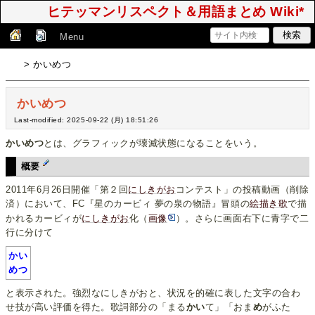
ヒテッマンリスペクト＆用語まとめ Wiki*
Menu
> かいめつ
かいめつ
Last-modified: 2025-09-22 (月) 18:51:26
かいめつ
とは、グラフィックが壊滅状態になることをいう。
概要
2011年6月26日開催「第２回
にしきがお
コンテスト」の投稿動画（削除
済）において、FC『星のカービィ 夢の泉の物語』冒頭の
絵描き歌
で描
かれるカービィが
にしきがお
化（
画像
）。さらに画面右下に青字で二
行に分けて
かい
めつ
と表示された。強烈なにしきがおと、状況を的確に表した文字の合わ
せ技が高い評価を得た。歌詞部分の「まる
かい
て」「おま
め
がふた