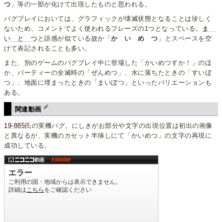
つ
」等の一部が化けて出現したものと思われる。
バグプレイにおいては、グラフィックが壊滅状態となることは珍しく
ないため、コメントでよく使われるフレーズの1つとなっている。
ま
い と つ
と語感が似ている故か「
か い め つ
」とスペースを空
けて表記されることも多い。
また、別のゲームのバグプレイ中に登場した「かいめつすか！」のほ
か、パーティーの全滅時の「ぜんめつ」、水に落ちたときの「すいぼ
つ」、地面に埋まったときの「まいぼつ」といったバリエーションも
ある。
関連動画
19-885
氏の実機バグ。にしきがお部分や文字の出現位置は初出の画像
と異なるが、実機のカセット半挿しにて「かいめつ」の文字の再現に
成功している。