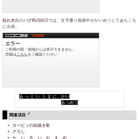
枯れ木
氏の
バグRUSH
23では、文字通り画面中がかいめつしてあちこち
に出現。
あ っ と い う ま に かい
あっめつ
関連項目
カービィの絵描き歌
グろし
か い る い お ま め