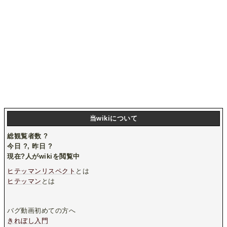
当wikiについて
総観覧者数
?
今日
?
, 昨日
?
現在
?
人がwikiを閲覧中
ヒテッマンリスペクト
とは
ヒテッマン
とは
バグ動画初めての方へ
きれぼし入門