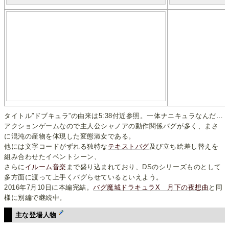
タイトル”ドブキュラ”の由来は5:38付近参照。一体ナニキュラなんだ…
アクションゲームなので主人公シャノアの動作関係バグが多く、まさ
に混沌の産物を体現した変態淑女である。
他には文字コードがずれる独特な
テキストバグ
及び立ち絵差し替えを
組み合わせたイベントシーン、
さらに
イルーム音楽
まで盛り込まれており、DSのシリーズものとして
多方面に渡って上手くバグらせているといえよう。
2016年7月10日に本編完結。
バグ魔城ドラキュラX 月下の夜想曲
と同
様に別編で継続中。
主な登場人物