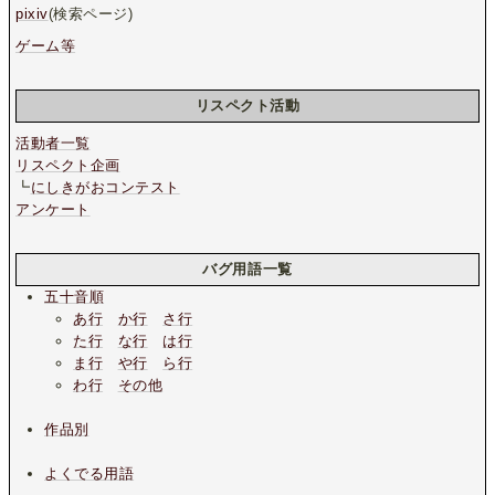
pixiv
(検索ページ)
ゲーム等
リスペクト活動
活動者一覧
リスペクト企画
┗
にしきがおコンテスト
アンケート
バグ用語一覧
五十音順
あ行
か行
さ行
た行
な行
は行
ま行
や行
ら行
わ行
その他
作品別
よくでる用語