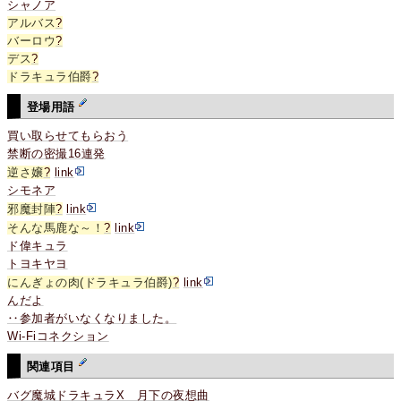
シャノア
アルバス
?
バーロウ
?
デス
?
ドラキュラ伯爵
?
登場用語
買い取らせてもらおう
禁断の密撮16連発
逆さ嬢
?
link
シモネア
邪魔封陣
?
link
そんな馬鹿な～！
?
link
ド偉キュラ
トヨキヤヨ
にんぎょの肉(ドラキュラ伯爵)
?
link
んだよ
‥参加者がいなくなりました。
Wi-Fiコネクション
関連項目
バグ魔城ドラキュラX 月下の夜想曲