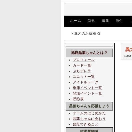
[
ホーム
|
新規
|
編集
|
添付
]
> 異才のお嬢様･S
異
池袋晶葉ちゃんとは？
Last
プロフィール
カード一覧
ぷちデレラ
ユニット一覧
アイドルトーク
季節イベント一覧
登場イベント一覧
呼称表
晶葉ちゃんを応援しよう
ゲームのはじめかた
晶葉ちゃんに会おう
普段できること
総選挙関連