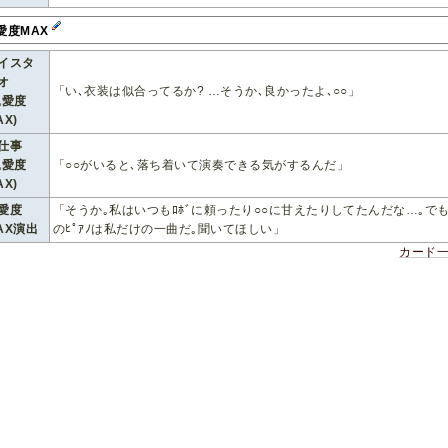
愛度MAX
イスタ
オ
「い､衣装は似合ってるか? …そうか､良かったよ､○○」
親愛度
AX)
仕事
親愛度
「○○がいると､落ち着いて演奏できる気がするんだ」
AX)
愛度
「そうか｡私はいつもﾛﾎﾞに頼ったり○○に甘えたりしてたんだな…｡でも
AX演出
のﾋﾟｱﾉは私だけの一曲だ｡聞いてほしい」
カード