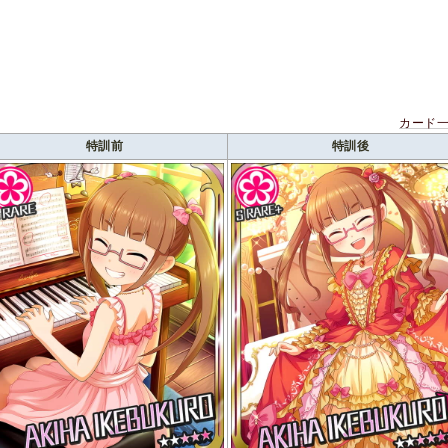
カード
特訓前
特訓後