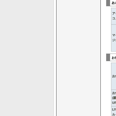
あ
ア
コ
マ
ジ
お
お
お
(
UP
L
ル