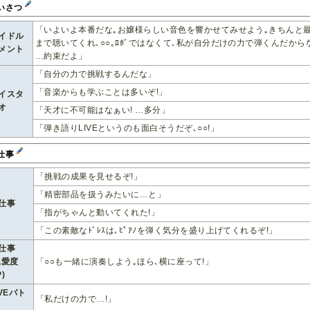
いさつ
「いよいよ本番だな｡お嬢様らしい音色を響かせてみせよう｡きちんと
イドル
まで聴いてくれ､○○｡ﾛﾎﾞではなくて､私が自分だけの力で弾くんだから
メント
…約束だよ」
「自分の力で挑戦するんだな」
「音楽からも学ぶことは多いぞ!」
イスタ
オ
「天才に不可能はなぁい! …多分」
「弾き語りLIVEというのも面白そうだぞ､○○!」
仕事
「挑戦の成果を見せるぞ!」
「精密部品を扱うみたいに…と」
仕事
「指がちゃんと動いてくれた!」
「この素敵なﾄﾞﾚｽは､ﾋﾟｱﾉを弾く気分を盛り上げてくれるぞ!」
仕事
親愛度
「○○も一緒に演奏しよう｡ほら､横に座って!」
)
IVEバト
「私だけの力で…!」