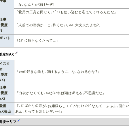
仕事
「な､なんとか弾けたぞ!」
「愛用の工具と同じく､ﾋﾟｱﾉも使い込むと応えてくれるんだな」
仕事
親愛度
「人前での演奏か…こ､怖くない｡○○､大丈夫だよね?」
)
IVEバト
「ﾛﾎﾞに頼らなくたって…」
愛度MAX
イスタ
オ
「○○の好きな曲も､弾けるように…な､なれるかな?」
親愛度
AX)
仕事
親愛度
「白衣がなくても､○○がいれば頭は冴える｡不思議だな」
AX)
愛度
「ﾛﾎﾞばかりの私が､お嬢様らしくﾋﾟｱﾉにﾁｬﾚﾝｼﾞなんて…ふふふ､面白い
AX演出
あぁ､とっても楽しいぞ､○○!」
訓後セリフ