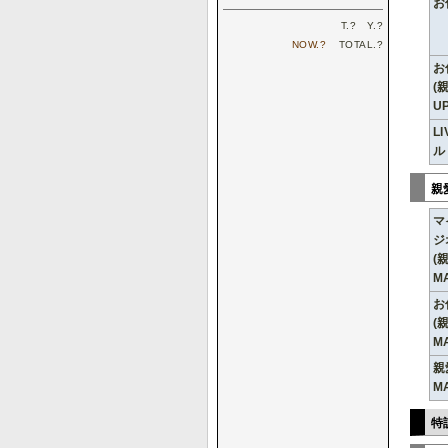
お
T.
?
Y.
?
NOW.
?
TOTAL.
?
お
(
UP
L
ル
親
マ
ジ
(
M
お
(
M
親
M
特