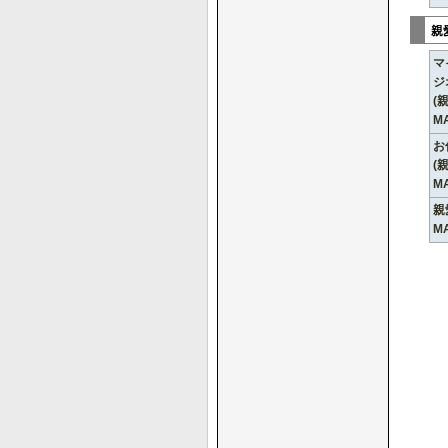
親
マ
ジ
(
M
お
(
M
親
M