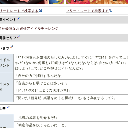
リートレードで検索する
フリートレードで検索する
連イベント
指せ優雅なお嬢様アイドルチャレンジ
訓前セリフ
いさつ
「ﾋﾟｱﾉ演奏もお嬢様のたしなみ､か｡よし､すぐにﾋﾟｱﾆｽﾄﾛﾎﾞを作って…
イドル
ゃ､ﾀﾞﾒなのか｡何事もﾛﾎﾞ頼りはﾀﾞﾒなんだな｡ならば､自分の力でﾋﾟｱﾉ
メント
戦しよう! …で､どこを押せばﾄﾞﾚﾐなんだ?」
「自分の力で挑戦するんだな」
「音楽からも学ぶことは多いぞ!」
イスタ
オ
「ﾄﾞﾚﾐﾌｧｿﾗｼﾄﾞ…どうだ天才だろ!」
「閃いた! 新発明･楽譜をめくる機械! …え､もう存在するって?」
仕事
「挑戦の成果を見せるぞ!」
「精密部品を扱うみたいに…と」