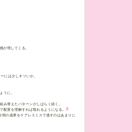
張感が増してくる。
ヤーには少しキツいか。
ように。
組み替えたパターンがしばらく続く。
*2
ので配置を理解すれば取れるようになる。
分弱の成果をケアレスミスで逃すのはあまりに