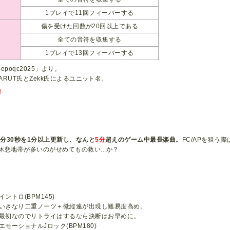
1プレイで11回フィーバーする
傷を受けた回数が20回以上である
全ての音符を収集する
1プレイで13回フィーバーする
「epoqc2025」より。
fはKARUT氏とZekk氏によるユニット名。
1
3分30秒を1分以上更新し、なんと
5分
超えのゲーム中最長楽曲。
FC/APを狙う
休憩地帯が多いのがせめてもの救い...か？
イントロ(BPM145)
いきなり二重ノーツ＋微縦連が出現し難易度高め。
最初なのでリトライはするなら決断はお早めに。
エモーショナルJロック(BPM180)