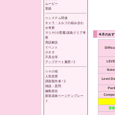
ムービー
実績
☆システム関連
キャラ・エルフの組み合わ
せ考察
マリヤ(小悪魔)楽曲クリア考
今月のおすす
察
用語解説
イベント
Difficu
小ネタ
不具合等
LEVE
アップデート履歴
/
2
Note
☆その他
人気投票
Level D
譜面製作者
/
2
雑談・質問
Pac
編集総合
Compo
新規楽曲ページテンプレー
ト
普通