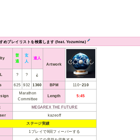
めプレイリストを検索します (feat. Yozumina)
普
玄
lty
達人
通
人
Artwork
L
?
?
¿
s
625
932
1360
BPM
110~
210
Marathon
esign
Length
5:45
Committee
k
MEGAREX THE FUTURE
ser
kazeoff
ステージ実績
1プレイで9回フィーバーする
全ての音符を収集する