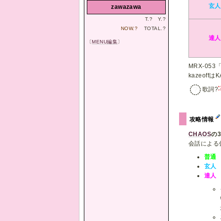
玄人
zawazawa
T.
?
Y.
?
NOW.
?
TOTAL.
?
達人
〔
MENU編集
〕
MRX-053
kazeof
*
歌詞?
攻略情報
CHAOS
の
会話による
普通
玄人
達人