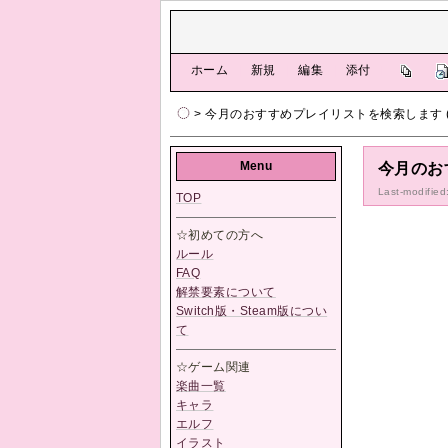
[
ホーム
|
新規
|
編集
|
添付
]
> 今月のおすすめプレイリストを検索します (feat
Menu
今月のおす
Last-modifie
TOP
☆初めての方へ
ルール
FAQ
解禁要素について
Switch版・Steam版につい
て
☆ゲーム関連
楽曲一覧
キャラ
エルフ
イラスト