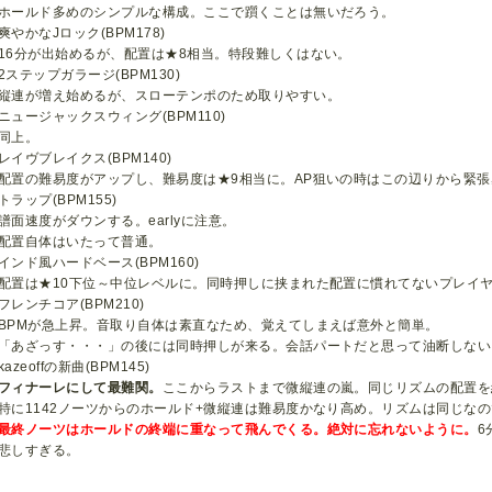
ホールド多めのシンプルな構成。ここで躓くことは無いだろう。
爽やかなJロック(BPM178)
16分が出始めるが、配置は★8相当。特段難しくはない。
2ステップガラージ(BPM130)
縦連が増え始めるが、スローテンポのため取りやすい。
ニュージャックスウィング(BPM110)
同上。
レイヴブレイクス(BPM140)
配置の難易度がアップし、難易度は★9相当に。AP狙いの時はこの辺りから緊
トラップ(BPM155)
譜面速度がダウンする。earlyに注意。
配置自体はいたって普通。
インド風ハードベース(BPM160)
配置は★10下位～中位レベルに。同時押しに挟まれた配置に慣れてないプレイ
フレンチコア(BPM210)
BPMが急上昇。音取り自体は素直なため、覚えてしまえば意外と簡単。
「あざっす・・・」の後には同時押しが来る。会話パートだと思って油断しない
kazeoffの新曲(BPM145)
フィナーレにして最難関。
ここからラストまで微縦連の嵐。同じリズムの配置を
特に1142ノーツからのホールド+微縦連は難易度かなり高め。リズムは同じな
最終ノーツはホールドの終端に重なって飛んでくる。絶対に忘れないように。
6
悲しすぎる。