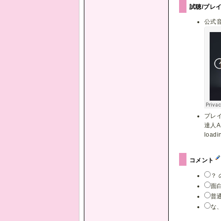
試聴/プレ
公式
プレ
達人AP
loadin
コメント
？
面
普
な、