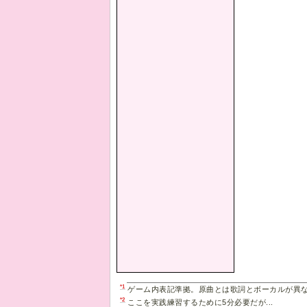
*1
ゲーム内表記準拠。原曲とは歌詞とボーカルが異
*2
ここを実践練習するために5分必要だが...