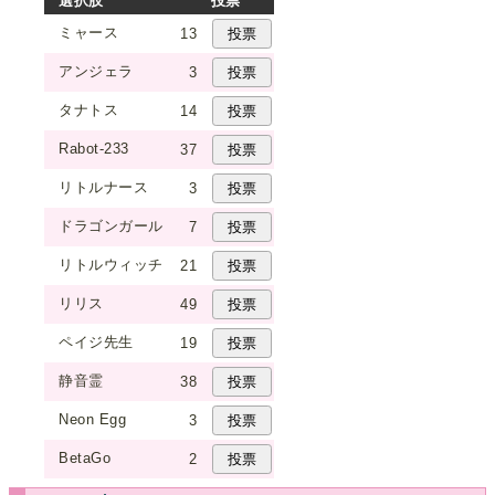
選択肢
投票
ミャース
13
アンジェラ
3
タナトス
14
Rabot-233
37
リトルナース
3
ドラゴンガール
7
リトルウィッチ
21
リリス
49
ペイジ先生
19
静音霊
38
Neon Egg
3
BetaGo
2