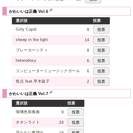
かわいいは正義 Vol.6
選択肢
投票
Girly Cupid
8
sheep in the light
14
ブレーカーシティ
8
heterodoxy
6
コンピューターミュージックガール
6
焦点 feat.早木旋子
2
かわいいは正義 Vol.7
選択肢
投票
瑠璃色前奏曲
9
ネオンライト
24
花たちに希望を
18