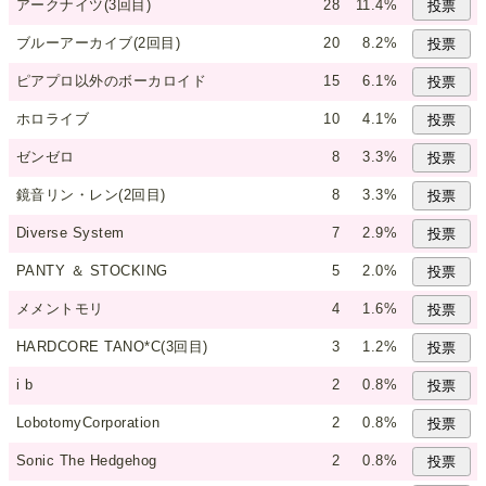
アークナイツ(3回目)
28
11.4%
ブルーアーカイブ(2回目)
20
8.2%
ピアプロ以外のボーカロイド
15
6.1%
ホロライブ
10
4.1%
ゼンゼロ
8
3.3%
鏡音リン・レン(2回目)
8
3.3%
Diverse System
7
2.9%
PANTY ＆ STOCKING
5
2.0%
メメントモリ
4
1.6%
HARDCORE TANO*C(3回目)
3
1.2%
i b
2
0.8%
LobotomyCorporation
2
0.8%
Sonic The Hedgehog
2
0.8%