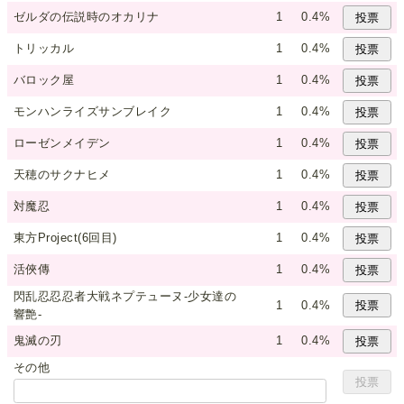
ゼルダの伝説時のオカリナ
1
0.4%
トリッカル
1
0.4%
バロック屋
1
0.4%
モンハンライズサンブレイク
1
0.4%
ローゼンメイデン
1
0.4%
天穂のサクナヒメ
1
0.4%
対魔忍
1
0.4%
東方Project(6回目)
1
0.4%
活俠傳
1
0.4%
閃乱忍忍忍者大戦ネプテューヌ-少女達の
1
0.4%
響艶-
鬼滅の刃
1
0.4%
その他