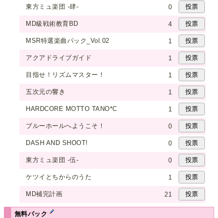
東方ミュ楽団 -肆-
0
MD級戦術教育BD
4
MSR特選楽曲パック_Vol.02
1
アクアドライブガイド
1
目指せ！リズムマスター！
1
五次元の響き
1
HARDCORE MOTTO TANO*C
1
ブルーホールへようこそ！
0
DASH AND SHOOT!
0
東方ミュ楽団 -伍-
0
ケツイとちからのうた
1
MD補完計画
21
無料パック