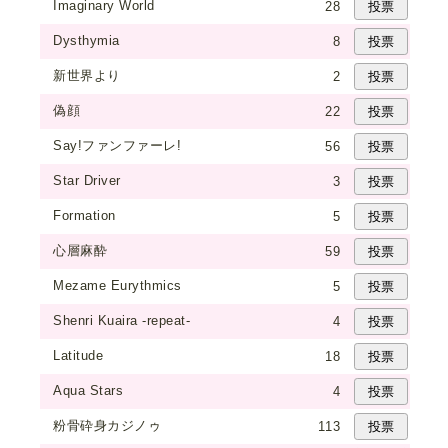
Imaginary World
28
Dysthymia
8
新世界より
2
偽顔
22
Say!ファンファーレ!
56
Star Driver
3
Formation
5
心層麻酔
59
Mezame Eurythmics
5
Shenri Kuaira -repeat-
4
Latitude
18
Aqua Stars
4
粉骨砕身カジノゥ
113