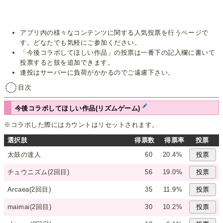
アプリ内の様々なコンテンツに関する人気投票を行うページで
す。どなたでも気軽にご参加ください。
「今後コラボしてほしい作品」の投票は一番下の記入欄に書いて
投票すると肢を追加できます。
連投はサーバーに負荷がかかるのでご遠慮下さい。
目次
今後コラボしてほしい作品(リズムゲーム)
※コラボした際にはカウントはリセットされます。
選択肢
得票数
得票率
投票
太鼓の達人
60
20.4%
チュウニズム(2回目)
56
19.0%
Arcaea(2回目)
35
11.9%
maimai(2回目)
30
10.2%