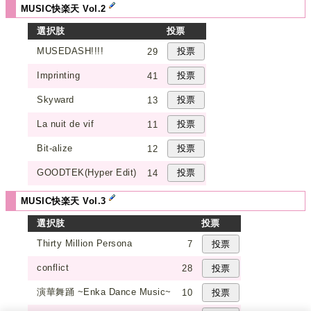
MUSIC快楽天 Vol.2
選択肢
投票
MUSEDASH!!!!
29
Imprinting
41
Skyward
13
La nuit de vif
11
Bit-alize
12
GOODTEK(Hyper Edit)
14
MUSIC快楽天 Vol.3
選択肢
投票
Thirty Million Persona
7
conflict
28
演華舞踊 ~Enka Dance Music~
10