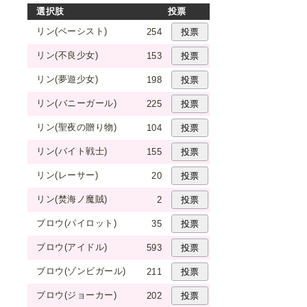
選択肢
投票
リン(ベーシスト)
254
リン(不良少女)
153
リン(夢遊少女)
198
リン(バニーガール)
225
リン(聖夜の贈り物)
104
リン(バイト戦士)
155
リン(レーサー)
20
リン(焚海ノ魔賊)
2
ブロウ(パイロット)
35
ブロウ(アイドル)
593
ブロウ(ゾンビガール)
211
ブロウ(ジョーカー)
202