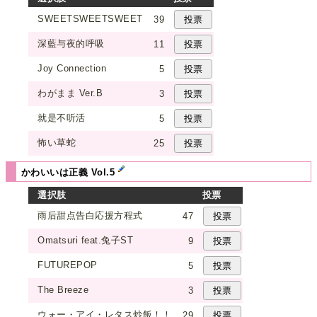
SWEETSWEETSWEET
39
深藍与夜的呼吸
11
Joy Connection
5
わがまま Ver.B
3
就是不听活
5
怖い草蛇
25
かわいいは正義 Vol.5
選択肢
投票
雨后甜点告白応援方程式
47
Omatsuri feat.兔子ST
9
FUTUREPOP
5
The Breeze
3
ウォー・アイ・レタス炒飯！！
29