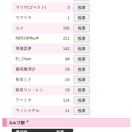
マリヤ(ゴースト)
3
ウマリヤ
1
ユメ
145
NEKO#ΦωΦ
211
博麗霊夢
142
El_Clear
48
霧雨魔理沙
29
初音ミク
24
鏡音リン・レン
10
アーミヤ
114
ウィシャデル
11
エルフ別