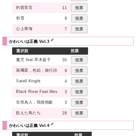
約曾宣言
11
初雪
9
心上華海
7
かわいいは正義 Vol.3
選択肢
投票
魔咒 feat.早木旋子
35
斑斕星，色絵，旅行詩
9
Satell Knight
4
Black River Feat.Mes
3
生而為人，我很抱歉
3
飢えた鳥たち
28
かわいいは正義 Vol.4
選択肢
投票