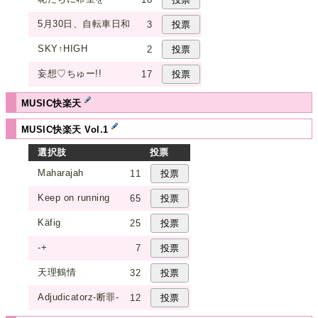
5月30日、自転車日和
3
SKY↑HIGH
2
妄想♡ちゅー!!
17
MUSIC快楽天
MUSIC快楽天 Vol.1
選択肢
投票
Maharajah
11
Keep on running
65
Käfig
25
-+
7
天理鶴情
32
Adjudicatorz-断罪-
12