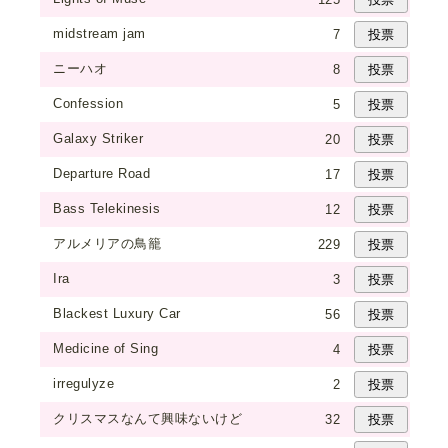
midstream jam
7
ニーハオ
8
Confession
5
Galaxy Striker
20
Departure Road
17
Bass Telekinesis
12
アルメリアの鳥籠
229
Ira
3
Blackest Luxury Car
56
Medicine of Sing
4
irregulyze
2
クリスマスなんて興味ないけど
32