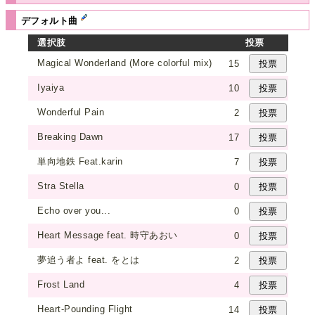
デフォルト曲
選択肢
投票
Magical Wonderland (More colorful mix)
15
Iyaiya
10
Wonderful Pain
2
Breaking Dawn
17
単向地鉄 Feat.karin
7
Stra Stella
0
Echo over you...
0
Heart Message feat. 時守あおい
0
夢追う者よ feat. をとは
2
Frost Land
4
Heart-Pounding Flight
14