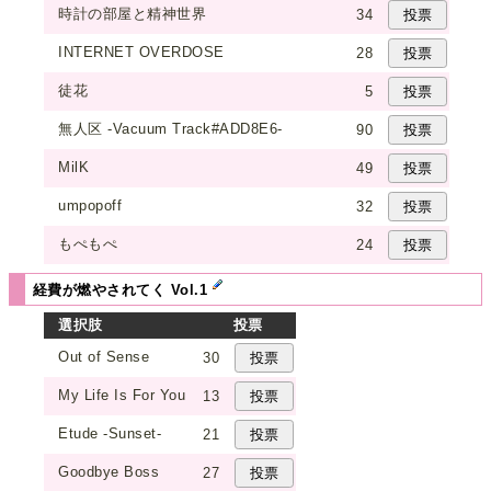
時計の部屋と精神世界
34
INTERNET OVERDOSE
28
徒花
5
無人区 -Vacuum Track#ADD8E6-
90
MilK
49
umpopoff
32
もぺもぺ
24
経費が燃やされてく Vol.1
選択肢
投票
Out of Sense
30
My Life Is For You
13
Etude -Sunset-
21
Goodbye Boss
27