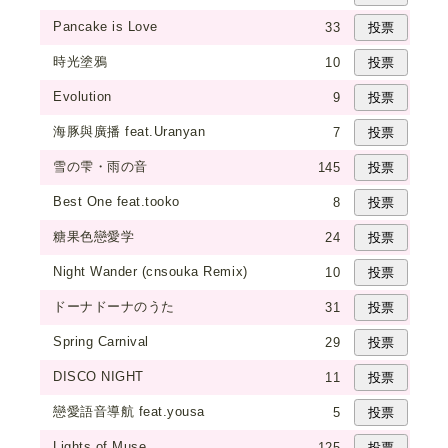
Pancake is Love
33
時光塗鴉
10
Evolution
9
海豚與廣播 feat.Uranyan
7
雪の雫・雨の音
145
Best One feat.tooko
8
糖果色戀愛学
24
Night Wander (cnsouka Remix)
10
ドーナドーナのうた
31
Spring Carnival
29
DISCO NIGHT
11
戀愛語音導航 feat.yousa
5
Lights of Muse
125