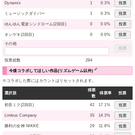
Dynamix
1
0.3%
ミュージックダイバー
1
0.3%
ゆんゆん電波シンドローム(2回目)
0
0.0%
オンゲキ(2回目)
0
0.0%
その他
投票総数
294
今後コラボしてほしい作品(リズムゲーム以外)
※コラボした際にはカウントはリセットされます。
得票
選択肢
得票率
投票
数
初音ミク(2回目)
42
17.1%
Limbus Company
35
14.3%
勝利の女神:NIKKE
29
11.8%