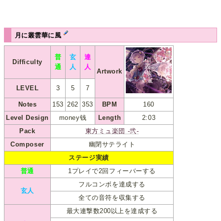
月に叢雲華に風
普
玄
達
Difficulty
通
人
人
Artwork
LEVEL
3
5
7
Notes
153
262
353
BPM
160
Level Design
money钱
Length
2:03
Pack
東方ミュ楽団 -弐-
Composer
幽閉サテライト
ステージ実績
普通
1プレイで2回フィーバーする
フルコンボを達成する
玄人
全ての音符を収集する
最大連撃数200以上を達成する