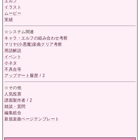
エルフ
イラスト
ムービー
実績
☆システム関連
キャラ・エルフの組み合わせ考察
マリヤ(小悪魔)楽曲クリア考察
用語解説
イベント
小ネタ
不具合等
アップデート履歴
/
2
☆その他
人気投票
譜面製作者
/
2
雑談・質問
編集総合
新規楽曲ページテンプレート