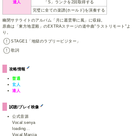
達人
「S」ランクを2回取得する
完璧に全ての楽譜(ホールド)を演奏する
幽閉サテライトのアルバム「月に叢雲華に風」に収録。
原曲は「東方地霊殿」のEXTRAステージの道中曲"ラストリモート"よ
り。
STAGE1「地獄のラブリービジター」
歌詞
攻略情報
普通
玄人
達人
試聴/プレイ映像
公式音源
Vocal:senya
loading...
Vocal:Marcia