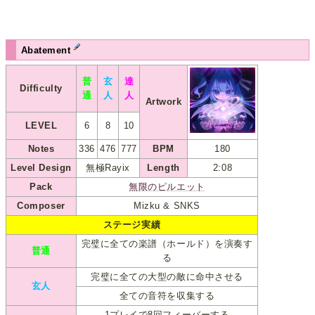
Abatement
普
玄
達
Difficulty
通
人
人
Artwork
LEVEL
6
8
10
Notes
336
476
777
BPM
180
Level Design
無極Rayix
Length
2:08
Pack
無限のピルエット
Composer
Mizku & SNKS
ステージ実績
完璧に全ての楽譜（ホールド）を演奏す
普通
る
完璧に全ての大型の敵に命中させる
玄人
全ての音符を収集する
1プレイで8回フィーバーする