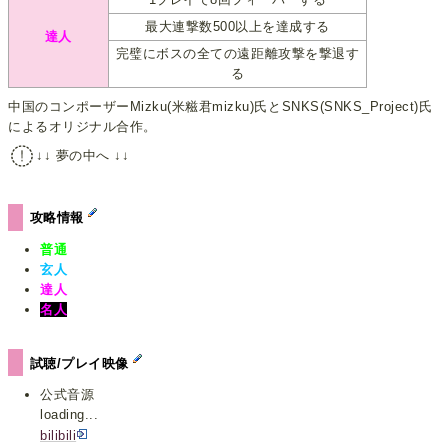
最大連撃数500以上を達成する
達人
完璧にボスの全ての遠距離攻撃を撃退す
る
中国のコンポーザーMizku(米糍君mizku)氏とSNKS(SNKS_Project)氏
によるオリジナル合作。
↓↓ 夢の中へ ↓↓
攻略情報
普通
玄人
達人
名人
試聴/プレイ映像
公式音源
loading...
bilibili