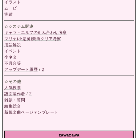
イラスト
ムービー
実績
☆システム関連
キャラ・エルフの組み合わせ考察
マリヤ(小悪魔)楽曲クリア考察
用語解説
イベント
小ネタ
不具合等
アップデート履歴
/
2
☆その他
人気投票
譜面製作者
/
2
雑談・質問
編集総合
新規楽曲ページテンプレート
zawazawa