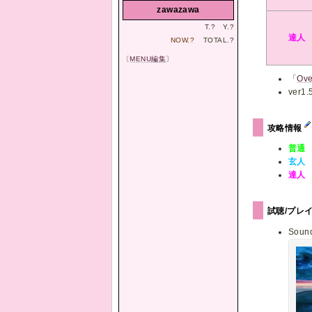
zawazawa
T.
?
Y.
?
達人
NOW.
?
TOTAL.
?
〔
MENU編集
〕
「
Ove
ver
攻略情報
普通
玄人
達人
試聴/プレ
Sou