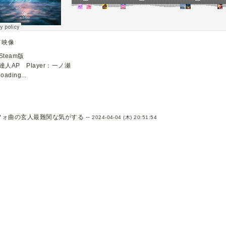
イ映像
Steam版
達人AP Player：一ノ瀬
loading...
フォ曲の玄人最難関な気がする --
2024-04-04 (木) 20:51:54