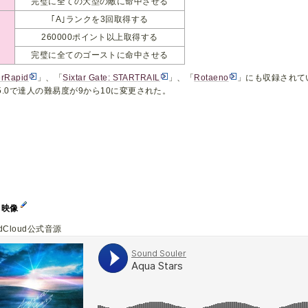
完璧に全ての大型の敵に命中させる
｢A｣ランクを3回取得する
260000ポイント以上取得する
完璧に全てのゴーストに命中させる
rRapid
」、「
Sixtar Gate: STARTRAIL
」、「
Rotaeno
」にも収録されて
1.5.0で達人の難易度が9から10に変更された。
イ映像
ndCloud公式音源