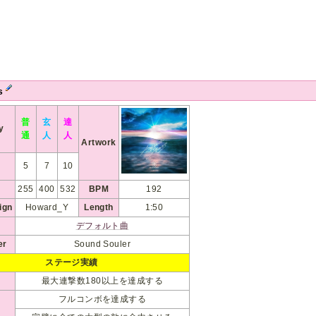
rs
普
玄
達
ty
通
人
人
Artwork
5
7
10
255
400
532
BPM
192
ign
Howard_Y
Length
1:50
デフォルト曲
er
Sound Souler
ステージ実績
最大連撃数180以上を達成する
フルコンボを達成する