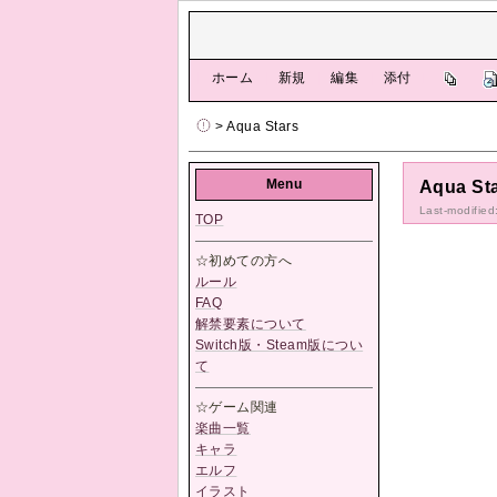
[
ホーム
|
新規
|
編集
|
添付
]
> Aqua Stars
Menu
Aqua St
Last-modified
TOP
☆初めての方へ
ルール
FAQ
解禁要素について
Switch版・Steam版につい
て
☆ゲーム関連
楽曲一覧
キャラ
エルフ
イラスト