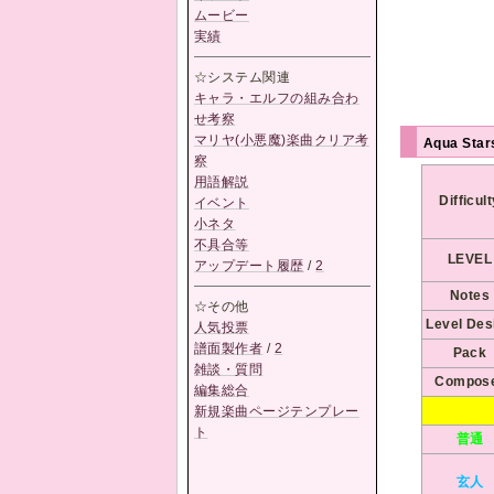
ムービー
実績
☆システム関連
キャラ・エルフの組み合わ
せ考察
マリヤ(小悪魔)楽曲クリア考
Aqua Sta
察
用語解説
Difficul
イベント
小ネタ
不具合等
LEVEL
アップデート履歴
/
2
Notes
☆その他
Level Des
人気投票
譜面製作者
/
2
Pack
雑談・質問
Compos
編集総合
新規楽曲ページテンプレー
ト
普通
玄人