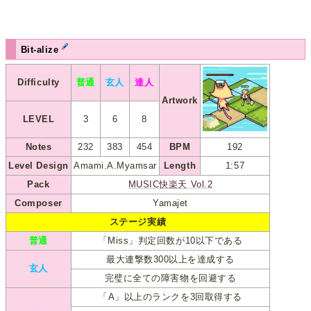
Bit-alize
Difficulty
普通
玄人
達人
Artwork
LEVEL
3
6
8
Notes
232
383
454
BPM
192
Level Design
Amami.A.Myamsar
Length
1:57
Pack
MUSIC快楽天 Vol.2
Composer
Yamajet
ステージ実績
普通
「Miss」判定回数が10以下である
最大連撃数300以上を達成する
玄人
完璧に全ての障害物を回避する
「A」以上のランクを3回取得する