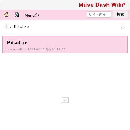
Muse Dash Wiki*
Menu
> Bit-alize
Bit-alize
Last-modified: 2023-02-12 (日) 01:38:09