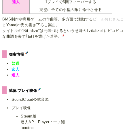
達人
1プレイで6回フィーバーする
完璧に全ての小型の敵に命中させる
BMS制作や商用ゲームの作曲等、多方面で活動する
ビールおじさんこ
と
Yamajet氏の書き下ろし楽曲。
タイトルの"Bit-alize"は元気づけるという意味の｢vitalize｣にピコピコ
*1
な曲調を表す｢bit｣を繋げた造語。
攻略情報
普通
玄人
達人
試聴/プレイ映像
SoundCloud公式音源
プレイ映像
Steam版
達人AP Player：一ノ瀬
loading...