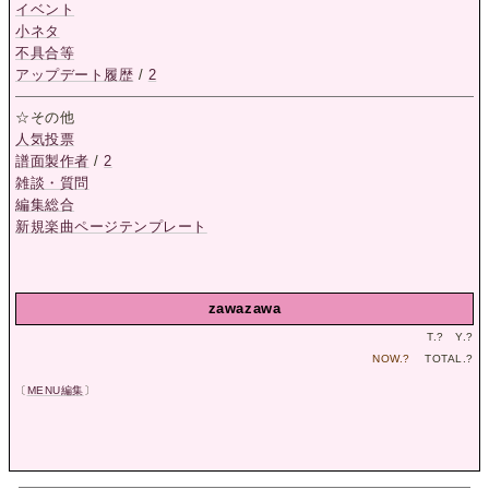
イベント
小ネタ
不具合等
アップデート履歴
/
2
☆その他
人気投票
譜面製作者
/
2
雑談・質問
編集総合
新規楽曲ページテンプレート
zawazawa
T.
?
Y.
?
NOW.
?
TOTAL.
?
〔
MENU編集
〕