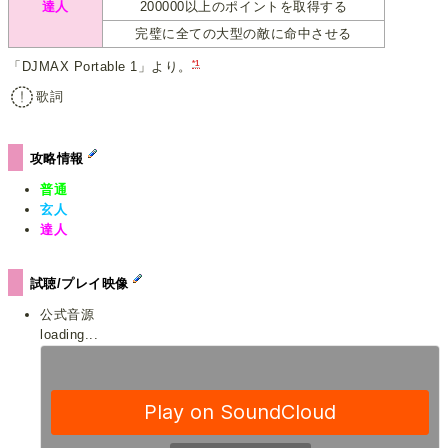
達人
200000以上のポイントを取得する
完璧に全ての大型の敵に命中させる
*1
「DJMAX Portable 1」より。
歌詞
攻略情報
普通
玄人
達人
試聴/プレイ映像
公式音源
loading...