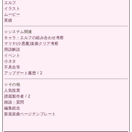
エルフ
イラスト
ムービー
実績
☆システム関連
キャラ・エルフの組み合わせ考察
マリヤ(小悪魔)楽曲クリア考察
用語解説
イベント
小ネタ
不具合等
アップデート履歴
/
2
☆その他
人気投票
譜面製作者
/
2
雑談・質問
編集総合
新規楽曲ページテンプレート