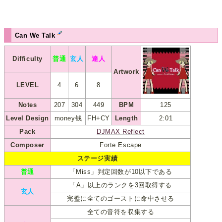
Can We Talk
Difficulty
普通
玄人
達人
Artwork
LEVEL
4
6
8
Notes
207
304
449
BPM
125
Level Design
money钱
FH+CY
Length
2:01
Pack
DJMAX Reflect
Composer
Forte Escape
ステージ実績
普通
「Miss」判定回数が10以下である
「A」以上のランクを3回取得する
玄人
完璧に全てのゴーストに命中させる
全ての音符を収集する