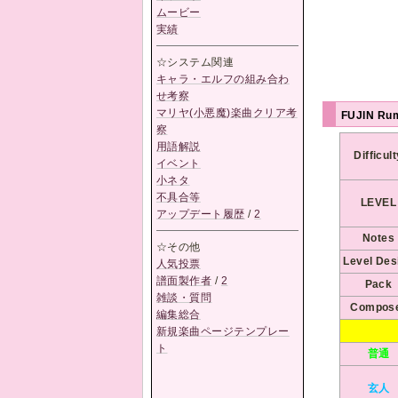
ムービー
実績
☆システム関連
キャラ・エルフの組み合わ
せ考察
マリヤ(小悪魔)楽曲クリア考
FUJIN Ru
察
用語解説
Difficul
イベント
小ネタ
不具合等
LEVEL
アップデート履歴
/
2
Notes
☆その他
Level Des
人気投票
譜面製作者
/
2
Pack
雑談・質問
Compos
編集総合
新規楽曲ページテンプレー
ト
普通
玄人