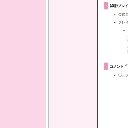
試聴/プレ
公式
プレ
コメント
元