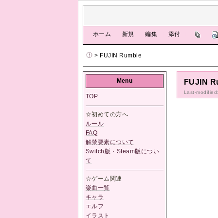
[
ホーム
|
新規
|
編集
|
添付
]
> FUJIN Rumble
Menu
FUJIN R
Last-modified
TOP
☆初めての方へ
ルール
FAQ
解禁要素について
Switch版・Steam版につい
て
☆ゲーム関連
楽曲一覧
キャラ
エルフ
イラスト