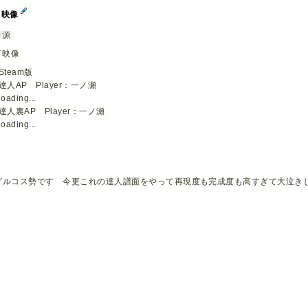
イ映像
音源
イ映像
Steam版
達人AP Player：一ノ瀬
loading...
達人裏AP Player：一ノ瀬
loading...
グルコス勢です 今更これの達人譜面をやって再現度も完成度も高すぎて大泣きして