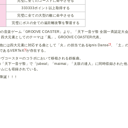
完璧に全てのゴーストに命中させる
333333ポイント以上取得する
完璧に全ての大型の敵に命中させる
完璧にボスの全ての遠距離攻撃を撃退する
TOの音楽ゲーム「GROOVE COASTER」より。「天下一音ゲ祭 全国一斉認
四大元素としてのテーマは「風」。GROOVE COASTER代表。
*2
他には四大元素に対応する曲として「火」の担当であるIgnis Danse
、「土」の担
*4
であるVERTeX
が存在する。
ーヴコースターのコラボにおいて移植される鉄板曲。
「天下一音ゲ祭」で「jubeat」「maimai」「太鼓の達人」に同時収録された他、「
ームにも収録されている。
降誕！！！