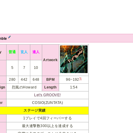
mble
ty
普通
玄人
達人
Artwork
5
7
10
*1
280
442
648
BPM
96~192
ign
烈風のHoward
Length
1:54
Let's GROOVE!
er
COSIO(ZUNTATA)
ステージ実績
1プレイで4回フィーバーする
最大連撃数300以上を達成する