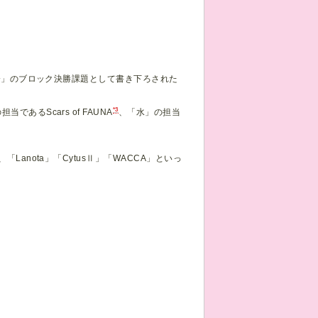
定大会」のブロック決勝課題として書き下ろされた
*3
当であるScars of FAUNA
、「水」の担当
Lanota」「CytusⅡ」「WACCA」といっ