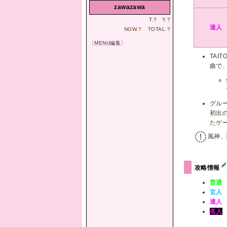
zawazawa
T.
?
Y.
?
達人
NOW.
?
TOTAL.
?
〔
MENU編集
〕
TAI
曲で、
グル
初出の
たゲ
風神、
攻略情報
普通
玄人
達人
名人