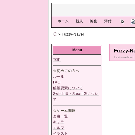
[
ホーム
|
新規
|
編集
|
添付
]
> Fuzzy-Navel
Menu
Fuzzy-N
Last-modified
TOP
☆初めての方へ
ルール
FAQ
解禁要素について
Switch版・Steam版につい
て
☆ゲーム関連
楽曲一覧
キャラ
エルフ
イラスト