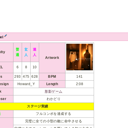
vel
普
玄
達
ulty
通
人
人
Artwork
EL
6
8
10
es
293
475
628
BPM
141
esign
Howard_Y
Length
2:08
k
形影ゲーム
ser
わかどり
ステージ実績
通
フルコンボを達成する
完璧に全ての小型の敵に命中させる
人