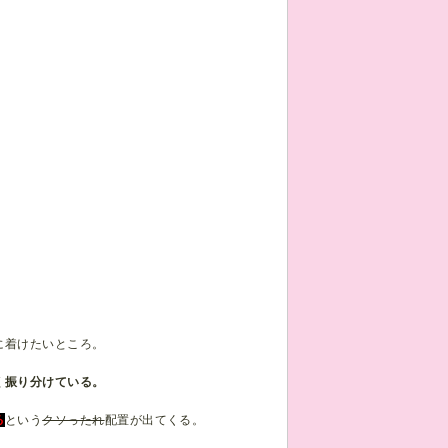
に着けたいところ。
く振り分けている。
。
る
という
クソったれ
配置が出てくる。