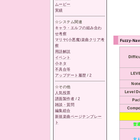
ムービー
実績
☆システム関連
キャラ・エルフの組み合わ
せ考察
マリヤ(小悪魔)楽曲クリア考
Fuzzy-Na
察
用語解説
Diffic
イベント
小ネタ
不具合等
LEV
アップデート履歴
/
2
Not
☆その他
Level D
人気投票
譜面製作者
/
2
Pac
雑談・質問
Compo
編集総合
新規楽曲ページテンプレー
ト
普
玄