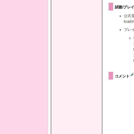
試聴/プレ
公式
loadin
プレ
コメント