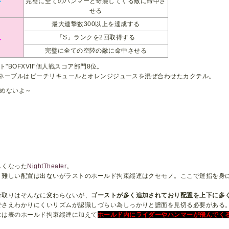
完璧に全てのハンマーと奇襲してくる敵に命中さ
せる
最大連撃数300以上を達成する
人
「S」ランクを2回取得する
完璧に全ての空陸の敵に命中させる
ト"BOFXVII"個人戦スコア部門8位。
ネーブルはピーチリキュールとオレンジジュースを混ぜ合わせたカクテル。
めないよ～
しくなった
NightTheater
。
り難しい配置は出ないがラストのホールド拘束縦連はクセモノ。ここで運指を身
音取りはそんなに変わらないが、
ゴーストが多く追加されており配置を上下に多
でさえわかりにくいリズムが認識しづらい為しっかりと譜面を見切る必要がある
には表のホールド拘束縦連に加えて
ホールド内にライダーやハンマーが飛んでく