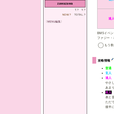
zawazawa
T.
?
Y.
?
NOW.
?
TOTAL.
?
達
〔
MENU編集
〕
BMSイベン
ファジー・
もう飲
攻略情報
普通
玄人
達人
やさ
あま
名人
表と
ただ
後半