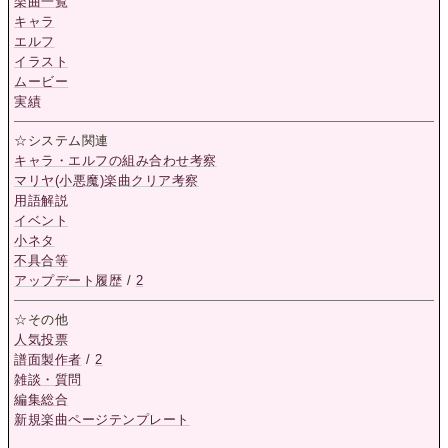
楽曲一覧
キャラ
エルフ
イラスト
ムービー
実績
☆システム関連
キャラ・エルフの組み合わせ考察
マリヤ(小悪魔)楽曲クリア考察
用語解説
イベント
小ネタ
不具合等
アップデート履歴
/
2
☆その他
人気投票
譜面製作者
/
2
雑談・質問
編集総合
新規楽曲ページテンプレート