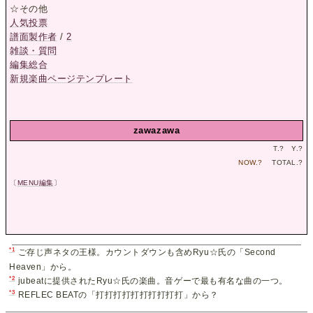
☆その他
人気投票
譜面製作者
/
2
雑談・質問
編集総合
新規楽曲ページテンプレート
zawazawa
T.
?
Y.
?
NOW.
?
TOTAL.
?
〔
MENU編集
〕
*1
ご存じ声ネタの王様。カウントダウンも含めRyu☆氏の「Second
Heaven」から。
*2
jubeatに提供されたRyu☆氏の楽曲。音ゲーで最も有名な曲の一つ。
*3
REFLEC BEATの「打打打打打打打打打打」から？