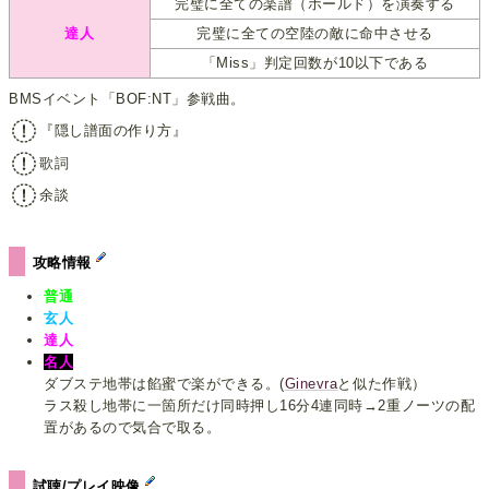
完璧に全ての楽譜（ホールド）を演奏する
達人
完璧に全ての空陸の敵に命中させる
「Miss」判定回数が10以下である
BMSイベント「BOF:NT」参戦曲。
『隠し譜面の作り方』
歌詞
余談
攻略情報
普通
玄人
達人
名人
ダブステ地帯は餡蜜で楽ができる。(
Ginevra
と似た作戦）
ラス殺し地帯に一箇所だけ同時押し16分4連同時→2重ノーツの配
置があるので気合で取る。
試聴/プレイ映像