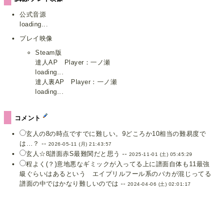
公式音源
loading...
プレイ映像
Steam版
達人AP Player：一ノ瀬
loading...
達人裏AP Player：一ノ瀬
loading...
コメント
玄人の8の時点ですでに難しい。9どころか10相当の難易度で
は…？ --
2026-05-11 (月) 21:43:57
玄人☆8譜面赤S最難関だと思う --
2025-11-01 (土) 05:45:29
程よく(？)意地悪なギミックが入ってる上に譜面自体も11最強
級ぐらいはあるという エイプリルフール系のバカが混じってる
譜面の中ではかなり難しいのでは --
2024-04-06 (土) 02:01:17