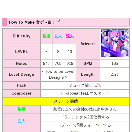
How To Make 音ゲ～曲！
Difficulty
普通
玄人
達人
Artwork
LEVEL
6
8
10
Notes
548
765
915
BPM
185
<How to be Level
Level Design
Length
2:27
Designer>
Pack
ミューズ闘士伝説
Composer
F Rabbeat feat.マスタード
ステージ実績
普通
完璧に全ての空陸の敵に命中させる
「S」ランクを2回取得する
玄人
1プレイで5回フィーバーする