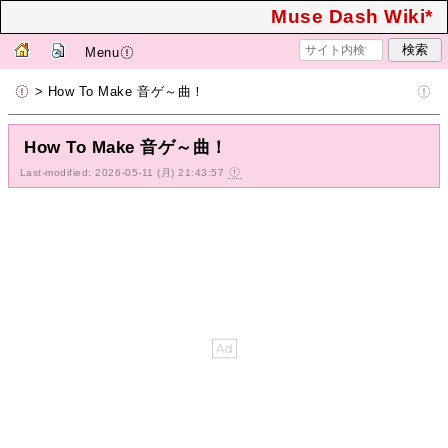
Muse Dash Wiki*
Menu
> How To Make 音ゲ～曲！
How To Make 音ゲ～曲！
Last-modified: 2026-05-11 (月) 21:43:57