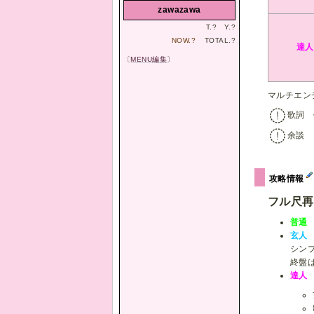
zawazawa
T.
?
Y.
?
NOW.
?
TOTAL.
?
達人
〔
MENU編集
〕
マルチエン
歌詞 
余談
攻略情報
フル尺再
普通
玄人
シン
終盤
達人