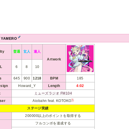
T YAMERO
lty
普通
玄人
達人
Artwork
L
6
8
10
s
645
900
1218
BPM
185
esign
Howard_Y
Length
4:02
k
ミューズラジオ FM104
*1
ser
Aiobahn feat. KOTOKO
ステージ実績
200000以上のポイントを取得する
フルコンボを達成する