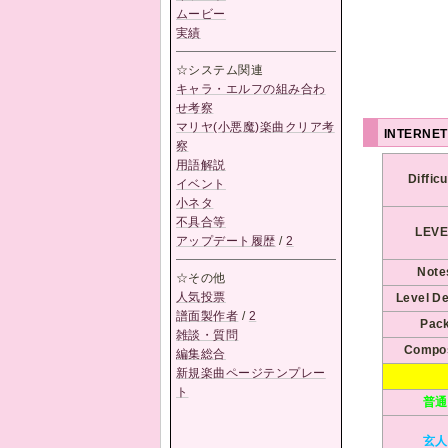
ムービー
実績
☆システム関連
キャラ・エルフの組み合わ
せ考察
マリヤ(小悪魔)楽曲クリア考
INTERNE
察
用語解説
Difficu
イベント
小ネタ
不具合等
LEVE
アップデート履歴
/
2
Note
☆その他
人気投票
Level D
譜面製作者
/
2
Pac
雑談・質問
Compo
編集総合
新規楽曲ページテンプレー
ト
普通
玄人