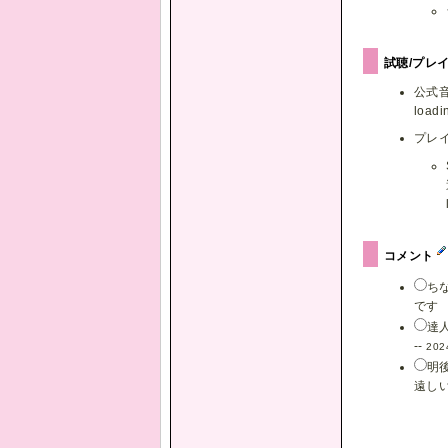
試聴/プレ
公式
loadin
プレ
コメント
ち
です 
達
--
202
明
遠しい