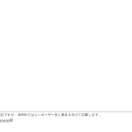
より"表記ですが、本Wikiではコンポーザー名と曲名を分けて記載します。
193408