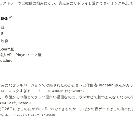
ラストノーツは微妙に掴みにくい。完走前にリトライし過ぎてタイミングを忘れ
イ映像
音源
g...
イ映像
Steam版
達人AP Player：一ノ瀬
loading...
なみになぜフルバージョンで収録されたのかと言うと作曲者(Aiobahn)さんが
ロ…ロックすぎる……！ --
2024-08-31 (土) 14:38:12
人、序盤から中盤までクッソ面白い譜面なのに、ラスサビで超つまんなくなるの
4-03-12 (火) 22:55:11
後日26日にはこの曲がMuseDashでできるのか…。ほかの音ゲーではこの曲出
なぁ。 --
2023-05-24 (水) 17:20:26