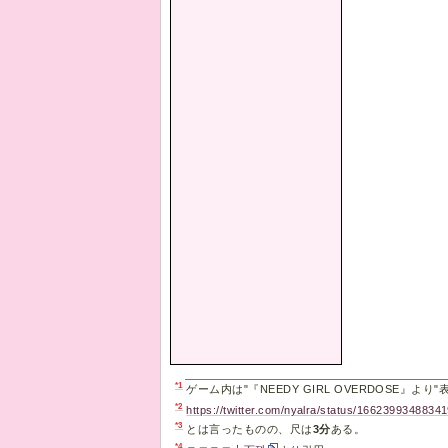
*1
ゲーム内は"『NEEDY GIRL OVERDOSE』
*2
https://twitter.com/nyalra/status/1662399348834
*3
とは言ったものの、尺は
3分
ある。
*4