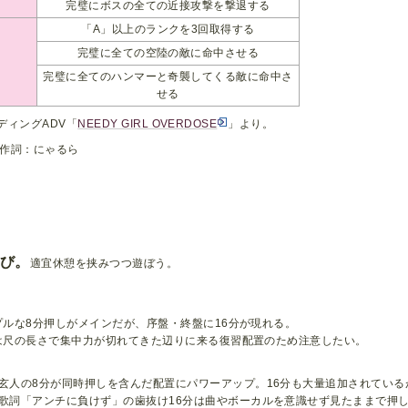
完璧にボスの全ての近接攻撃を撃退する
「A」以上のランクを3回取得する
完璧に全ての空陸の敵に命中させる
完璧に全てのハンマーと奇襲してくる敵に命中さ
せる
ディングADV「
NEEDY GIRL OVERDOSE
」より。
作詞：にゃるら
び。
適宜休憩を挟みつつ遊ぼう。
プルな8分押しがメインだが、序盤・終盤に16分が現れる。
は尺の長さで集中力が切れてきた辺りに来る復習配置のため注意したい。
玄人の8分が同時押しを含んだ配置にパワーアップ。16分も大量追加されてい
歌詞「アンチに負けず」の歯抜け16分は曲やボーカルを意識せず見たままで押