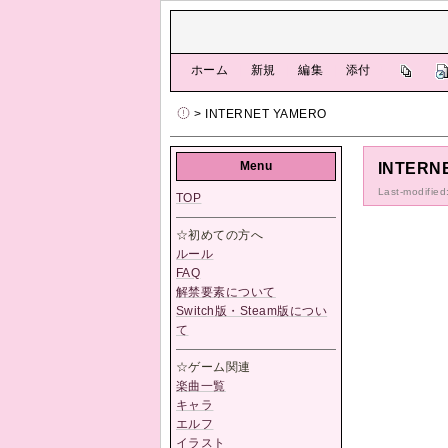
[
ホーム
|
新規
|
編集
|
添付
]
> INTERNET YAMERO
Menu
INTERN
Last-modifie
TOP
☆初めての方へ
ルール
FAQ
解禁要素について
Switch版・Steam版につい
て
☆ゲーム関連
楽曲一覧
キャラ
エルフ
イラスト