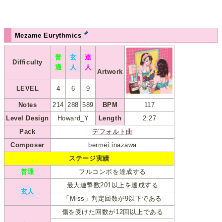
Mezame Eurythmics
普
玄
達
Difficulty
通
人
人
Artwork
LEVEL
4
6
9
Notes
214
288
589
BPM
117
Level Design
Howard_Y
Length
2:27
Pack
デフォルト曲
Composer
bermei.inazawa
ステージ実績
普通
フルコンボを達成する
最大連撃数201以上を達成する
玄人
「Miss」判定回数が9以下である
傷を受けた回数が12回以上である