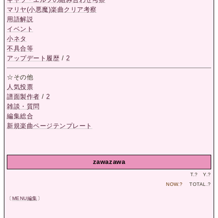
マリヤ(小悪魔)楽曲クリア考察
用語解説
イベント
小ネタ
不具合等
アップデート履歴
/
2
☆その他
人気投票
譜面製作者
/
2
雑談・質問
編集総合
新規楽曲ページテンプレート
zawazawa
T.
?
Y.
?
NOW.
?
TOTAL.
?
〔
MENU編集
〕