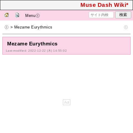
Muse Dash Wiki*
Menu
> Mezame Eurythmics
Mezame Eurythmics
Last-modified: 2022-12-22 (木) 14:55:02