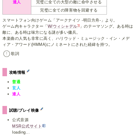
達人
完璧に全ての大型の敵に命中させる
完璧に全ての障害物を回避する
スマートフォン向けゲーム「アークナイツ -明日方舟-」より。
*2
ゲーム内キャラクター「
W/ウィシャデル
」のテーマソング。ある時は
敵に、ある時は味方になる謎が多い傭兵。
本楽曲の人気も非常に高く、ハリウッド・ミュージック・イン・メデ
ィア・アワード(HMMA)にノミネートにされた経緯を持つ。
歌詞
攻略情報
普通
玄人
達人
試聴/プレイ映像
公式音源
MSR公式サイト
loading...