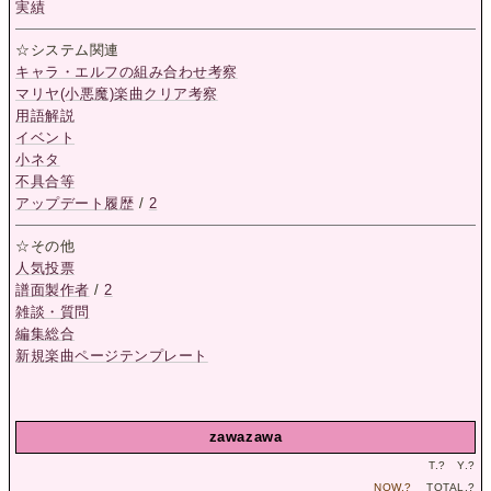
実績
☆システム関連
キャラ・エルフの組み合わせ考察
マリヤ(小悪魔)楽曲クリア考察
用語解説
イベント
小ネタ
不具合等
アップデート履歴
/
2
☆その他
人気投票
譜面製作者
/
2
雑談・質問
編集総合
新規楽曲ページテンプレート
zawazawa
T.
?
Y.
?
NOW.
?
TOTAL.
?