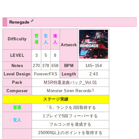
Renegade
普
玄
達
Difficulty
通
人
人
Artwork
LEVEL
3
5
8
Notes
270
378
658
BPM
145~154
Level Design
ForeverFXS
Length
2:43
Pack
MSR特選楽曲パック_Vol.01
*1
Composer
Monster Siren Records
ステージ実績
普通
「S」ランクを2回取得する
1プレイで5回フィーバーする
玄人
フルコンボを達成する
250000以上のポイントを取得する