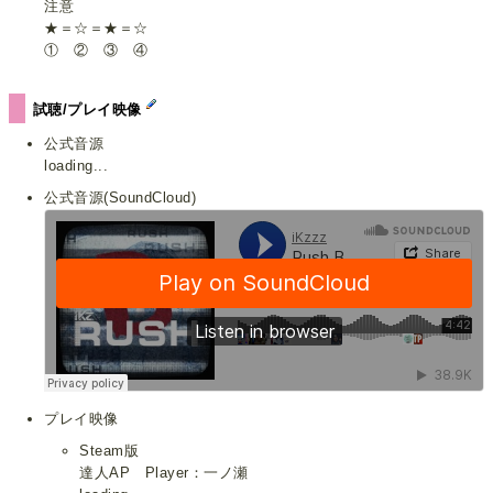
注意
★＝☆＝★＝☆
① ② ③ ④
試聴/プレイ映像
公式音源
loading...
公式音源(SoundCloud)
プレイ映像
Steam版
達人AP Player：一ノ瀬