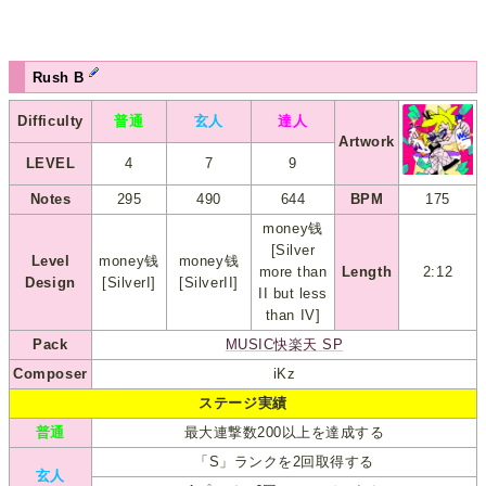
Rush B
Difficulty
普通
玄人
達人
Artwork
LEVEL
4
7
9
Notes
295
490
644
BPM
175
money钱
[Silver
Level
money钱
money钱
more than
Length
2:12
Design
[SilverI]
[SilverII]
II but less
than IV]
Pack
MUSIC快楽天 SP
Composer
iKz
ステージ実績
普通
最大連撃数200以上を達成する
「S」ランクを2回取得する
玄人