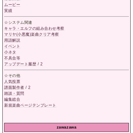
ムービー
実績
☆システム関連
キャラ・エルフの組み合わせ考察
マリヤ(小悪魔)楽曲クリア考察
用語解説
イベント
小ネタ
不具合等
アップデート履歴
/
2
☆その他
人気投票
譜面製作者
/
2
雑談・質問
編集総合
新規楽曲ページテンプレート
zawazawa