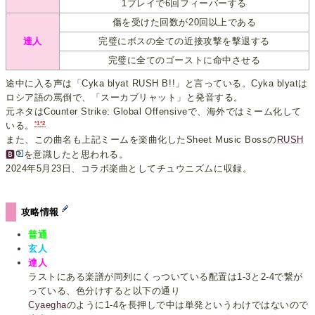
1プレイで6回フィーバーする
傷を受けた回数が20回以上である
達人
完璧にボスの全ての近接攻撃を撃退する
完璧に全てのゴーストに命中させる
途中に入る声は「Cyka blyat RUSH B!!」と言っている。Cyka blyatは
ロシア語の罵倒で、「スーカブリャット」と発音する。
元ネタはCounter Strike: Global Offensiveで、海外ではミーム化して
*1
*2
いる。
また、この曲名も上記ミームを楽曲化したSheet Music Bossの
RUSH
🅱
を意識したと思われる。
2024年5月23日、コラボ楽曲としてチュウニズムに収録。
攻略情報
普通
玄人
達人
ラストにある楽譜が同列にくっついている配置は1-3と2-4で繋が
っている、色分けすると以下の通り
Cyaegha
のように1-4を長押しで中は単発というわけではないので