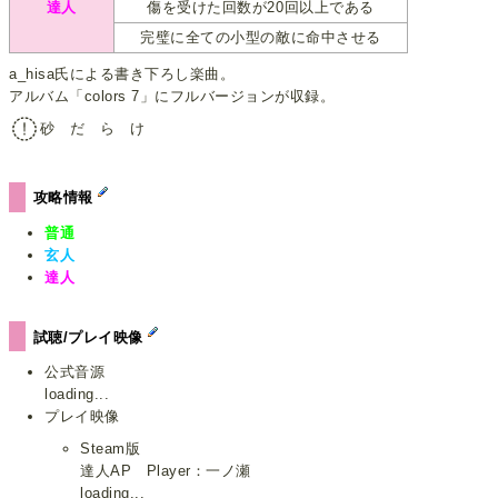
達人
傷を受けた回数が20回以上である
完璧に全ての小型の敵に命中させる
a_hisa氏による書き下ろし楽曲。
アルバム「colors 7」にフルバージョンが収録。
砂 だ ら け
攻略情報
普通
玄人
達人
試聴/プレイ映像
公式音源
loading...
プレイ映像
Steam版
達人AP Player：一ノ瀬
loading...