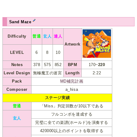
Sand Maze
Difficulty
普通
玄人
達人
Artwork
LEVEL
6
8
10
Notes
378
575
852
BPM
170~
220
Level Design
無極魔王の迷宮
Length
2:22
Pack
MD補完計画
Composer
a_hisa
ステージ実績
普通
「Miss」判定回数が10以下である
フルコンボを達成する
玄人
完璧に全ての楽譜(ホールド)を演奏する
420000以上のポイントを取得する