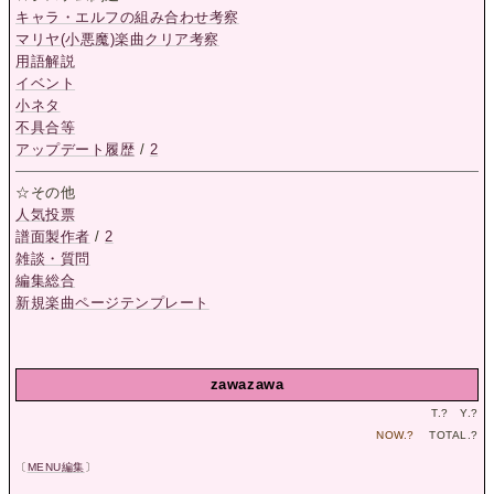
キャラ・エルフの組み合わせ考察
マリヤ(小悪魔)楽曲クリア考察
用語解説
イベント
小ネタ
不具合等
アップデート履歴
/
2
☆その他
人気投票
譜面製作者
/
2
雑談・質問
編集総合
新規楽曲ページテンプレート
zawazawa
T.
?
Y.
?
NOW.
?
TOTAL.
?
〔
MENU編集
〕