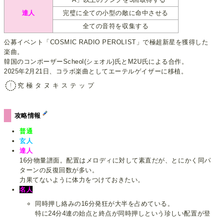
達人
完璧に全ての小型の敵に命中させる
全ての音符を収集する
公募イベント「COSMIC RADIO PEROLIST」で極超新星を獲得した
楽曲。
韓国のコンポーザーScheol(シェオル)氏とM2U氏による合作。
2025年2月21日、コラボ楽曲としてエーテルゲイザーに移植。
究 極 タ ヌ キ ス テ ッ プ
攻略情報
普通
玄人
達人
16分物量譜面。配置はメロディに対して素直だが、とにかく同パ
ターンの反復回数が多い。
力果てないように体力をつけておきたい。
名人
同時押し絡みの16分発狂が大半を占めている。
特に24分4連の始点と終点が同時押しという珍しい配置が登