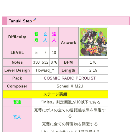
Tanuki Step
普
玄
達
Difficulty
通
人
人
Artwork
LEVEL
5
7
10
Notes
330
532
876
BPM
176
Level Design
Howard_Y
Length
2:19
Pack
COSMIC RADIO PEROLIST
Composer
Scheol X M2U
ステージ実績
普通
「Miss」判定回数が10以下である
完璧にボスの全ての遠距離攻撃を撃退す
る
玄人
完璧に全ての障害物を回避する
「A」以上のランクを3回取得する