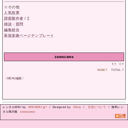
☆その他
人気投票
譜面製作者
/
2
雑談・質問
編集総合
新規楽曲ページテンプレート
zawazawa
T.
?
Y.
?
NOW.
?
TOTAL.
?
〔
MENU編集
〕
レンタルWIKI by
WIKIWIKI.jp*
/ Designed by
Olivia
/
広告について
/ 無料レン
タル掲示板
zawazawa