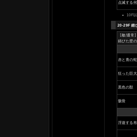
点滅する
10F
20-29F
錆
【
敵/通常
錆びた壁
赤と青の
狂った巨
黒色の獣
骸骨
浮遊する