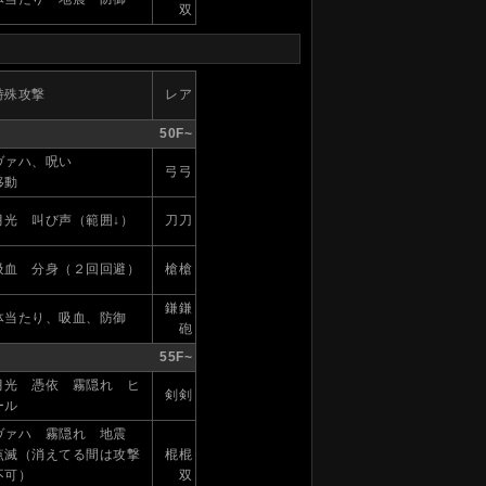
双
特殊攻撃
レア
50F~
ヴァハ、呪い
弓弓
移動
月光 叫び声（範囲↓）
刀刀
吸血 分身（２回回避）
槍槍
鎌鎌
体当たり、吸血、防御
砲
55F~
月光 憑依 霧隠れ ヒ
剣剣
ール
ヴァハ 霧隠れ 地震
点滅（消えてる間は攻撃
棍棍
不可）
双