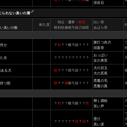
溶岩石
じられない臭いの層
】
弱点・
通常
・
耐性
白い骨
耐久度
ない臭いの敵
棍剣杖鎌槍弓銃刀砲双
あばら骨
脈打つ肉片
る何か
？
剣
？？
槍
弓銃？？？
頭蓋骨
おっぱい
れた女
？？？？？？？？？？
女の果実
犬の目玉
個ある犬
根
？？？槍弓銃？？？
犬の尻尾
悪魔の毛
を持つ獣
根
？？
鎌
槍弓銃？？？
悪魔の翼
輝く燐粉
？
剣
？？
槍
弓
銃
？？
双
笑い声
墨汁
？？？？？？
銃
？
砲
？
黒い涎