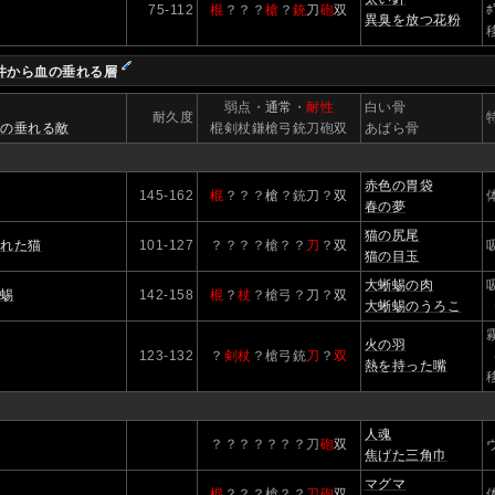
75-112
棍
？？？
槍
？
銃
刀
砲
双
ﾎ
異臭を放つ花粉
井から血の垂れる層
】
弱点・
通常
・
耐性
白い骨
耐久度
血の垂れる敵
棍剣杖鎌槍弓銃刀砲双
あばら骨
赤色の胃袋
145-162
棍
？？？
槍
？銃
刀
？
双
春の夢
猫の尻尾
爛れた猫
101-127
？？？？槍？？
刀
？
双
猫の目玉
大蜥蜴の肉
吸
蜥蜴
142-158
棍
？
杖
？槍弓？
刀
？
双
大蜥蜴のうろこ
火の羽
123-132
？
剣杖
？槍弓銃
刀
？
双
熱を持った嘴
人魂
霊
？？？？？？？刀
砲
双
焦げた三角巾
マグマ
棍
？？？槍？？
刀
砲
双