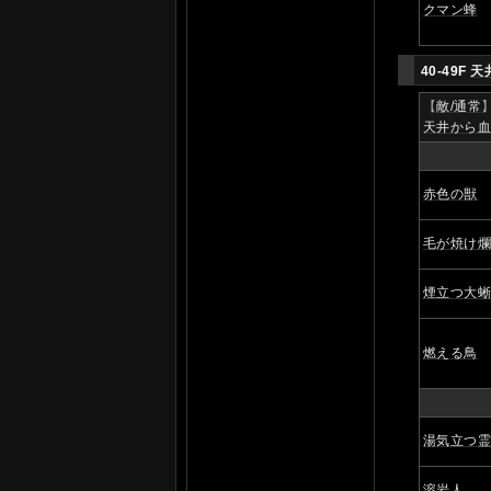
クマン蜂
40-49F
天
【
敵/通常
天井から
赤色の獣
毛が焼け
煙立つ大
燃える鳥
湯気立つ
溶岩人