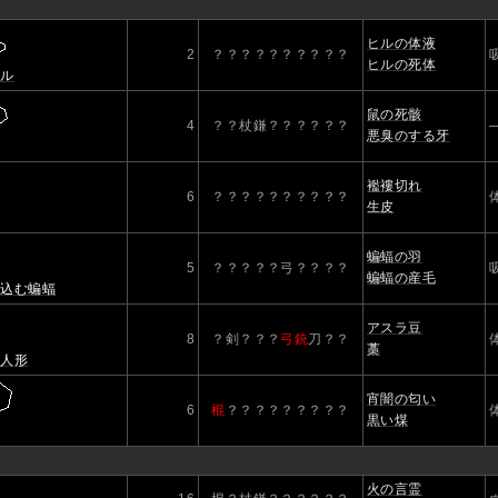
ヒルの体液
2
？？？？？？？？？？
ヒルの死体
ヒル
鼠の死骸
4
？？杖鎌？？？？？？
悪臭のする牙
襤褸切れ
6
？？？？？？？？？？
生皮
蝙蝠の羽
5
？？？？？弓？？？？
蝙蝠の産毛
け込む蝙蝠
アスラ豆
8
？剣？？？
弓銃
刀？？
藁
い人形
宵闇の匂い
6
棍
？？？？？？？？？
黒い煤
火の言霊