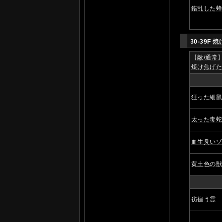
錯乱した
30-39F
焼
【
敵/通常
焼け焦げ
狂った細
太った毒
血生臭い
黄土色の
彷徨う霊