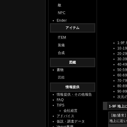
敵
NPC
Ender
アイテム
ITEM
1-9
装備
10-
合成
20-
30-
図鑑
40-
50-
書物
60-
図鑑
70-
80-
情報提供
90-
情報提供・その他報告
次元
FAQ
TIPS
1-9F
地上
会社経営
【
敵/通常
アドバイス
地上に近
仮説・調査データ
Verup履歴