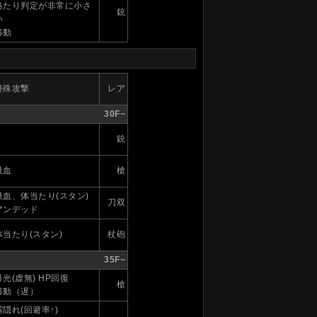
当たり判定が非常に小さ
銃
い
移動
特殊攻撃
レア
30F~
銃
吸血
槍
吸血、体当たり(スタン)
刀双
アンデッド
体当たり(スタン)
杖砲
35F~
月光(虚無) HP回復
槍
移動（遅）
霧隠れ(回避率↑)