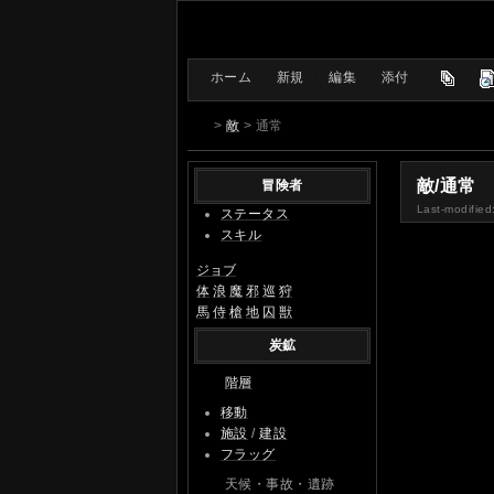
[
ホーム
|
新規
|
編集
|
添付
]
>
敵
> 通常
敵/通常
冒険者
Last-modified
ステータス
スキル
ジョブ
体
浪
魔
邪
巡
狩
馬
侍
槍
地
囚
獣
炭鉱
階層
移動
施設
/
建設
フラッグ
天候・事故・遺跡