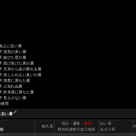
F 地上に近い層
19F 湿気の多い層
29F 錆びた壁の層
39F 焼け焦げた床の層
49F 天井から血の垂れる層
59F 信じられない臭いの層
69F 憎悪に満ちた層
79F 人知れぬ層
89F 終末感に満ちた層
99F 答えのない層
の狭間
に近い層
】
弱点・
通常
・
耐性
白い骨
耐久度
い敵
棍剣杖鎌槍弓銃刀砲双
あばら骨