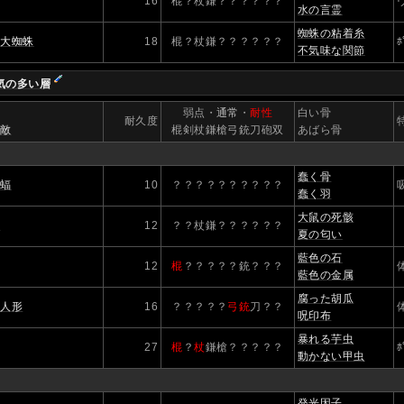
16
棍？杖鎌？？？？？？
水の言霊
蜘蛛の粘着糸
す大蜘蛛
18
棍？杖鎌？？？？？？
ﾎ
不気味な関節
気の多い層
】
弱点・
通常
・
耐性
白い骨
耐久度
い敵
棍剣杖鎌槍弓銃刀砲双
あばら骨
蠢く骨
蝙蝠
10
？？？？？？？？？？
蠢く羽
大鼠の死骸
鼠
12
？？杖鎌？？？？？？
夏の匂い
藍色の石
12
棍
？？？？？銃？？？
藍色の金属
腐った胡瓜
い人形
16
？？？？？
弓銃
刀？？
呪印布
暴れる芋虫
27
棍
？
杖
鎌槍？？？？？
ﾎ
動かない甲虫
発光因子