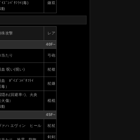
ﾟｲｽﾞﾝﾊﾞﾀﾌﾗｲ(毒)
鎌双
移動
特殊攻撃
レア
40F~
体当たり
弓砲
吸血 呪い(呪い)
杖槍
血 ﾎﾟｲｽﾞﾝﾊﾞﾀﾌﾗｲ
杖鎌
（毒）
霧隠れ(回避率↑)、火炎
（火傷）
棍棍
移動
45F~
ヴァハ エヴィン ヒール
杖杖
剣剣
体当たり 地震 防御