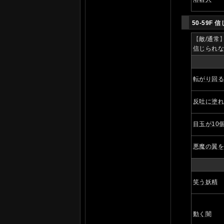
50-59F
信
【
敵/通常
信じられ
転がり回
反吐に塗
目玉が10
悪魔の翼
笑う妖精
動く闇