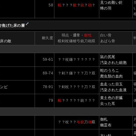
見つめ難い針
蜂
58
棍
？？？
槍
？
銃
？
砲
？
蜂の羽
け焦げた床の層
】
弱点・
通常
・
耐性
白い骨
耐久度
た床の敵
棍剣杖鎌槍弓銃刀砲双
あばら骨
鼠の尻尾
鼠
59-61
？？杖鎌？？？？？？
汚染された細胞
蛇のうろこ
蛇
69-74
？剣？鎌？？？刀？双
爬虫類の血肉
血走った目玉
ゾンビ
78-91
？剣杖？？？？刀？双
汚染された血液
黄土色の肝臓
獣
79
棍
？？？？？銃？？？
尖った耳
御札
？？杖？？
弓銃
刀
砲
双
幽霊布
太い針