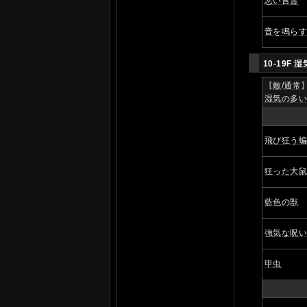
悪い言霊
音を鳴ら
10-19F
湿
【
敵/通常
湿気の多
飛び狂う
狂った大
藍色の獣
強気な呪
甲虫