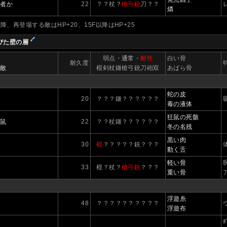
何者か
22
？？杖？
槍弓銃
刀？？
燐
以降、再登場する敵はHP+20、15F以降はHP+25
びた壁の層
】
弱点・
通常
・
耐性
白い骨
耐久度
の敵
棍剣杖鎌槍弓銃刀砲双
あばら骨
蛇の皮
蛇
20
？？？鎌？？？？？？
吸
毒の液体
狂鼠の死骸
大鼠
22
？？杖鎌？？？？？？
冬の名残
黒い肉
30
棍
？？？？？銃？？？
動く舌
軽い骨
33
棍？杖？
槍弓銃
？？？
重い骨
浮遊糸
布
48
？？？？？？？？？？
浮遊布
ﾎ