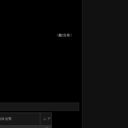
《
敵/分布
》
特殊攻撃
レア