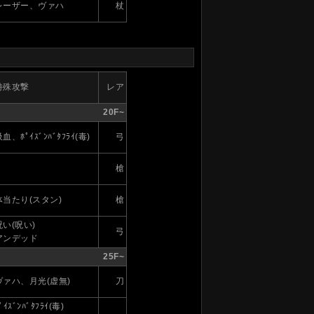
レーザー、ヴァハ
杖
特殊攻撃
レア
20F~
血、ﾎﾟｲｽﾞﾝﾊﾞﾀﾌﾗｲ(毒)
弓
槍
体当たり(スタン)
槍
呪い(呪い)
弓
アンデッド
25F~
ヴァハ、月光(虚無)
刀
ﾟｲｽﾞﾝﾊﾞﾀﾌﾗｲ(毒)