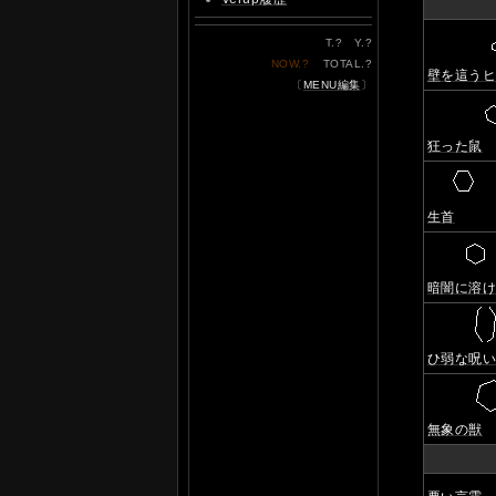
T.
?
Y.
?
NOW.
?
TOTAL.
?
壁を這う
〔
MENU編集
〕
狂った鼠
生首
暗闇に溶
ひ弱な呪
無象の獣