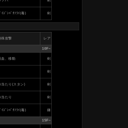
ヴァハ
剣
ﾟｲｽﾞﾝﾊﾞﾀﾌﾗｲ(毒)
剣
特殊攻撃
レア
10F~
吸血、移動
剣
剣
体当たり(スタン)
剣
体当たり
剣
ﾟｲｽﾞﾝﾊﾞﾀﾌﾗｲ(毒)
鎌
15F~