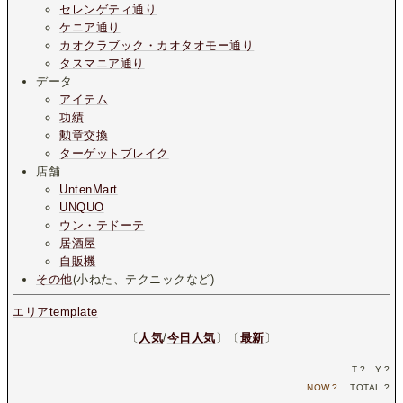
セレンゲティ通り
ケニア通り
カオクラブック・カオタオモー通り
タスマニア通り
データ
アイテム
功績
勲章交換
ターゲットブレイク
店舗
UntenMart
UNQUO
ウン・テドーテ
居酒屋
自販機
その他
(小ねた、テクニックなど)
エリアtemplate
〔
人気
/
今日人気
〕〔
最新
〕
T.
?
Y.
?
NOW.
?
TOTAL.
?