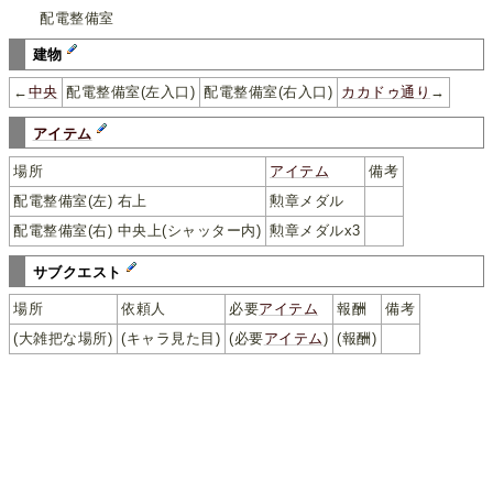
配電整備室
建物
←
中央
配電整備室(左入口)
配電整備室(右入口)
カカドゥ通り
→
アイテム
場所
アイテム
備考
配電整備室(左) 右上
勲章メダル
配電整備室(右) 中央上(シャッター内)
勲章メダルx3
サブクエスト
場所
依頼人
必要
アイテム
報酬
備考
(大雑把な場所)
(キャラ見た目)
(必要
アイテム
)
(報酬)