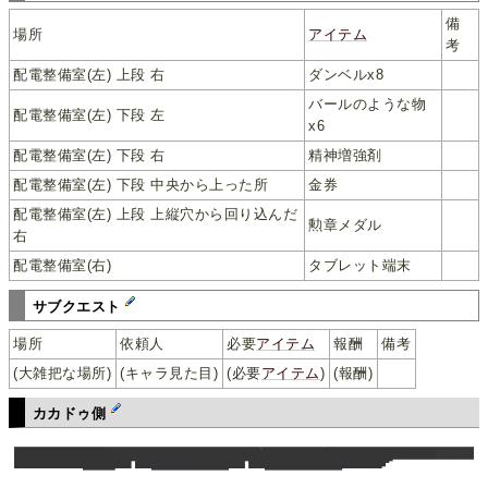
備
場所
アイテム
考
配電整備室(左) 上段 右
ダンベルx8
バールのような物
配電整備室(左) 下段 左
x6
配電整備室(左) 下段 右
精神増強剤
配電整備室(左) 下段 中央から上った所
金券
配電整備室(左) 上段 上縦穴から回り込んだ
勲章メダル
右
配電整備室(右)
タブレット端末
サブクエスト
場所
依頼人
必要
アイテム
報酬
備考
(大雑把な場所)
(キャラ見た目)
(必要
アイテム
)
(報酬)
カカドゥ側