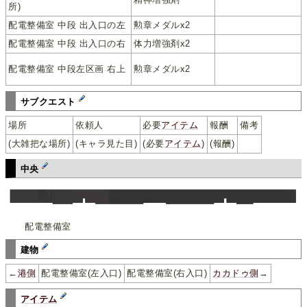
所)
配電整備室 中段 出入口の左
勲章メダルx2
右上から回り込み
配電整備室 中段 出入口の右
体力増強剤x2
中段左上から壁抜
配電整備室 中段左区画 右上
勲章メダルx2
け
サブクエスト
場所
依頼人
必要
アイテム
報酬
備考
(大雑把な場所)
(キャラ見た目)
(必要
アイテム
)
(報酬)
中央
配電整備室
建物
←
港側
配電整備室(左入口)
配電整備室(右入口)
カカドゥ側
→
アイテム