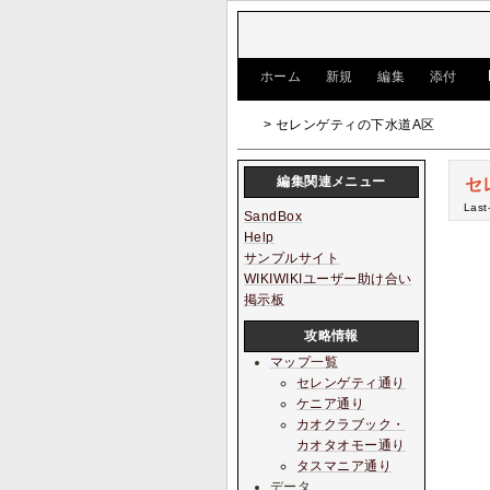
[
ホーム
|
新規
|
編集
|
添付
]
> セレンゲティの下水道A区
編集関連メニュー
セ
Last
SandBox
Help
サンプルサイト
WIKIWIKIユーザー助け合い
掲示板
攻略情報
マップ一覧
セレンゲティ通り
ケニア通り
カオクラブック・
カオタオモー通り
タスマニア通り
データ