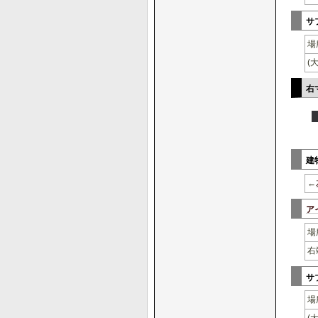
サ
場
(
右
建
←
ア
場
右
サ
場