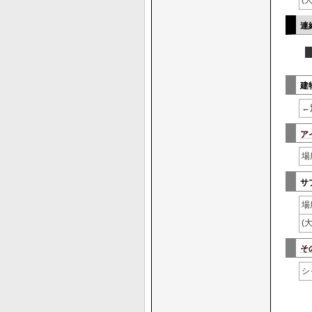
(
連
建
←
ア
場
サ
場
(
そ
シ