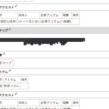
ブクエスト
所
依頼人
必要
アイテム
報酬
備考
大雑把な場所)
(キャラ見た目)
(必要
アイテム
)
(報酬)
マップ
物
左マップ
イテム
所
アイテム
備考
端
勲章メダル
ブクエスト
所
依頼人
必要
アイテム
報酬
備考