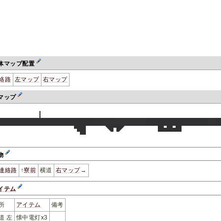
体マップ配置
絡路
左マップ
右マップ
マップ
物
連絡路
↑
寮前
横道
右マップ
→
イテム
所
アイテム
備考
道 左
懐中電灯x3