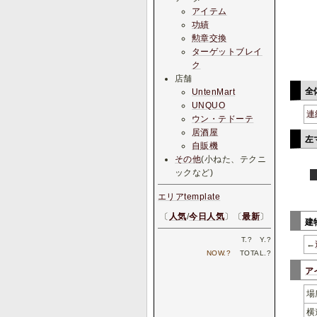
アイテム
功績
勲章交換
ターゲットブレイ
ク
店舗
全
UntenMart
UNQUO
連
ウン・テドーテ
居酒屋
左
自販機
その他
(小ねた、テクニ
ックなど)
エリアtemplate
〔
人気
/
今日人気
〕〔
最新
〕
建
T.
?
Y.
?
←
NOW.
?
TOTAL.
?
ア
場
横