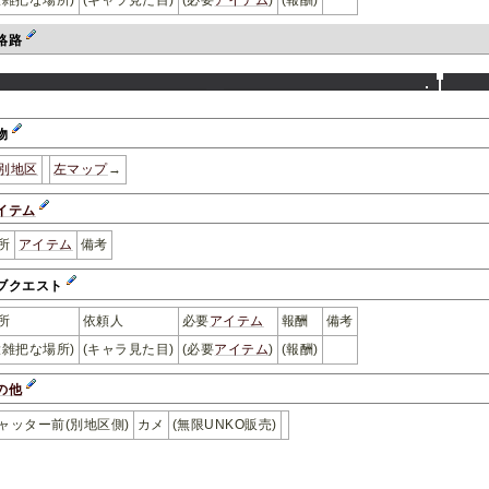
大雑把な場所)
(キャラ見た目)
(必要
アイテム
)
(報酬)
絡路
物
別地区
左マップ
→
イテム
所
アイテム
備考
ブクエスト
所
依頼人
必要
アイテム
報酬
備考
大雑把な場所)
(キャラ見た目)
(必要
アイテム
)
(報酬)
の他
ャッター前(別地区側)
カメ
(無限UNKO販売)