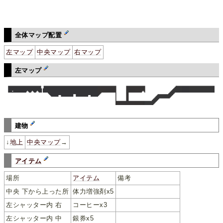
全体マップ配置
左マップ
中央マップ
右マップ
左マップ
建物
↓
地上
中央マップ
→
アイテム
場所
アイテム
備考
中央 下から上った所
体力増強剤x5
左シャッター内 右
コーヒーx3
シャッターは敵全滅
左シャッター内 中
銀券x5