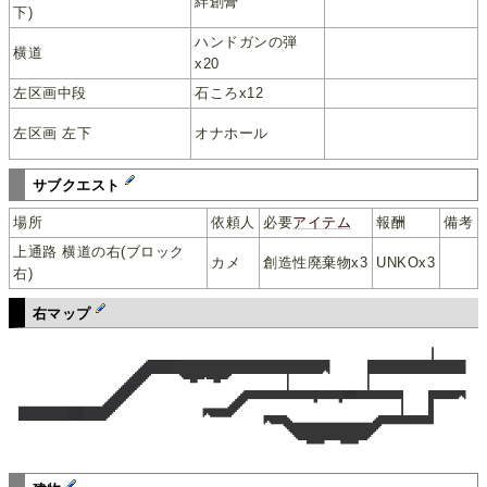
絆創膏
下)
ハンドガンの弾
横道
x20
左区画中段
石ころx12
スイッチは同区画右
左区画 左下
オナホール
下
サブクエスト
場所
依頼人
必要
アイテム
報酬
備考
上通路 横道の右(ブロック
カメ
創造性廃棄物x3
UNKOx3
右)
右マップ