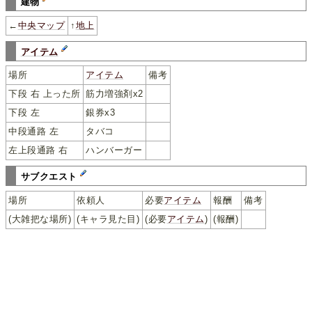
建物
←
中央マップ
↑
地上
アイテム
場所
アイテム
備考
下段 右 上った所
筋力増強剤x2
下段 左
銀券x3
中段通路 左
タバコ
左上段通路 右
ハンバーガー
サブクエスト
場所
依頼人
必要
アイテム
報酬
備考
(大雑把な場所)
(キャラ見た目)
(必要
アイテム
)
(報酬)