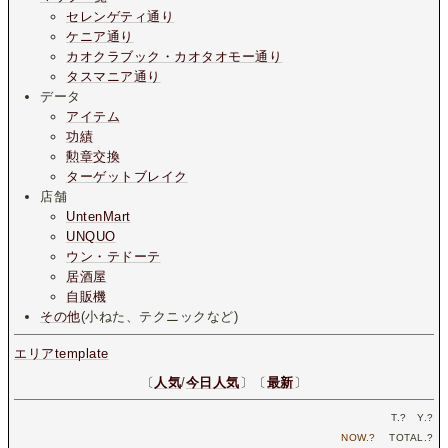
セレンゲティ通り
ケニア通り
カオクラブック・カオタオモー通り
タスマニア通り
データ
アイテム
功績
勲章交換
ターゲットブレイク
店舗
UntenMart
UNQUO
ウン・テドーテ
居酒屋
自販機
その他
(小ねた、テクニックなど)
エリアtemplate
〔
人気
/
今日人気
〕〔
最新
〕
T.
?
Y.
?
NOW.
?
TOTAL.
?