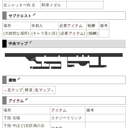
左シャッター内 左
勲章メダル
サブクエスト
場所
依頼人
必要
アイテム
報酬
備考
(大雑把な場所)
(キャラ見た目)
(必要
アイテム
)
(報酬)
中央マップ
建物
←
左マップ
横道
右マップ
→
アイテム
場所
アイテム
備考
下段 右端
エナジードリンク
下段 中ほど(右区画の左