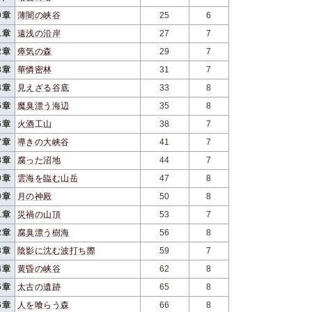
0章
薄闇の峡谷
25
6
1章
遠浅の沿岸
27
7
2章
瘴気の森
29
7
3章
華憐密林
31
7
4章
見えざる谷底
33
8
5章
魔臭漂う海辺
35
8
6章
火酒工山
38
7
7章
導きの大峡谷
41
7
8章
腐った沼地
44
7
9章
雲海を臨む山岳
47
8
0章
月の神殿
50
8
1章
災禍の山頂
53
7
2章
腐臭漂う樹海
56
8
3章
陰影に沈む波打ち際
59
7
4章
黄昏の峡谷
62
8
5章
太古の遺跡
65
8
6章
人を喰らう森
66
8