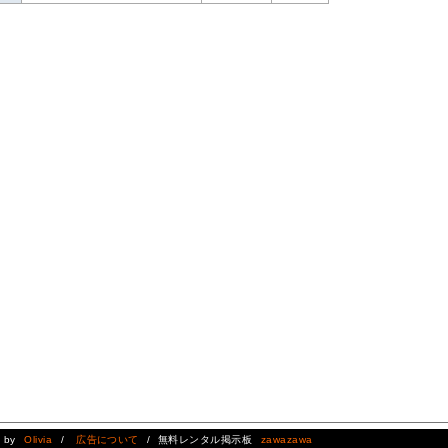
d by
Olivia
/
広告について
/ 無料レンタル掲示板
zawazawa