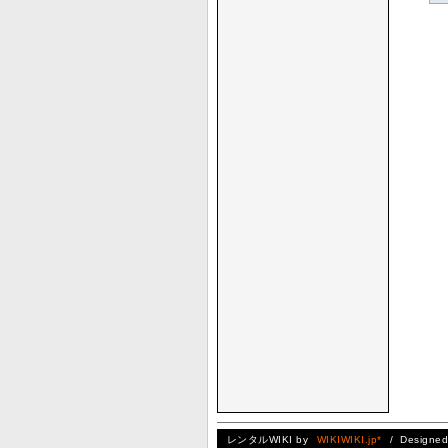
レンタルWIKI by
WIKIWIKI.jp*
/ Designe