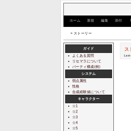
[
ホーム
|
新規
|
編集
|
添付
]
> ストーリー
ガイド
ス
よくある質問
Last
リセマラについて
パーティ構成(例)
システム
弱点属性
性格
合成経験値について
キャラクター
☆1
☆2
☆3
☆4
☆5