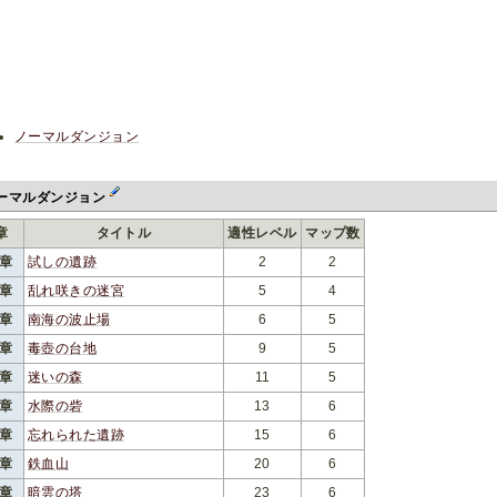
ノーマルダンジョン
ーマルダンジョン
章
タイトル
適性レベル
マップ数
1章
試しの遺跡
2
2
2章
乱れ咲きの迷宮
5
4
3章
南海の波止場
6
5
4章
毒壺の台地
9
5
5章
迷いの森
11
5
6章
水際の砦
13
6
7章
忘れられた遺跡
15
6
8章
鉄血山
20
6
9章
暗雲の塔
23
6