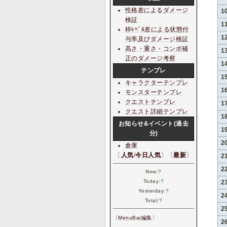
性格差によるダメージ
1
検証
1
枠ﾚﾍﾞﾙ差による状態付
1
与率及びダメージ検証
高さ・重さ・コンボ補
1
正のダメージ考察
1
テンプレ
1
キャラクターテンプレ
1
モンスターテンプレ
クエストテンプレ
1
クエスト詳細テンプレ
1
お知らせ&イベント(過去
1
分)
2
倉庫
〔
人気
/
今日人気
〕〔
最新
〕
2
2
Now:
?
Today:
?
2
Yesterday:
?
2
Total:
?
2
〔
MenuBar編集
〕
2