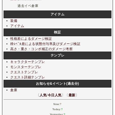
過去イベ倉庫
アイテム
装備
アイテム
検証
性格差によるダメージ検証
枠ﾚﾍﾞﾙ差による状態付与率及びダメージ検証
高さ・重さ・コンボ補正のダメージ考察
テンプレ
キャラクターテンプレ
モンスターテンプレ
クエストテンプレ
クエスト詳細テンプレ
お知らせ&イベント(過去分)
倉庫
〔
人気
/
今日人気
〕〔
最新
〕
Now:
?
Today:
?
Yesterday:
?