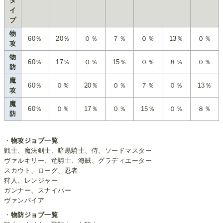
タ
イ
プ
物
60％
20％
０％
７％
０％
13％
０％
攻
物
60％
17％
０％
15％
０％
８％
０％
防
魔
60％
０％
20％
０％
７％
０％
13％
攻
魔
60％
０％
17％
０％
15％
０％
８％
防
・
物攻ジョブ一覧
戦士、魔法剣士、暗黒騎士、侍、ソードマスター
ヴァルキリー、竜騎士、海賊、グラディエーター
スカウト、ローグ、忍者
狩人、レンジャー
ガンナー、スナイパー
ヴァンパイア
・
物防ジョブ一覧