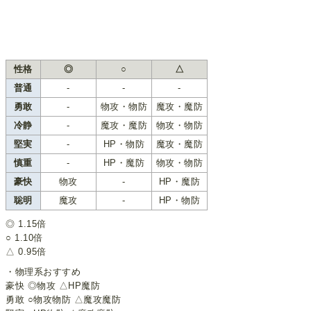
性格
◎
○
△
普通
-
-
-
勇敢
-
物攻・物防
魔攻・魔防
冷静
-
魔攻・魔防
物攻・物防
堅実
-
HP・物防
魔攻・魔防
慎重
-
HP・魔防
物攻・物防
豪快
物攻
-
HP・魔防
聡明
魔攻
-
HP・物防
◎ 1.15倍
○ 1.10倍
△ 0.95倍
・物理系おすすめ
豪快 ◎物攻 △HP魔防
勇敢 ○物攻物防 △魔攻魔防