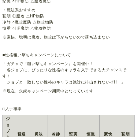
堅実 ○HP物防 △魔攻魔防
・魔法系おすすめ
聡明 ◎魔攻 △HP物防
冷静 ○魔攻魔防 △物攻物防
慎重 ○HP魔防 △物攻物防
※豪快、聡明は魔攻、物攻は下がらないので落ち込まない
■性格狙い撃ちキャンペーンについて
「ガチャで『狙い撃ちキャンペーン』を開催中！
各ジョブに、ぴったりな性格のキャラを入手できる大チャンスで
す！
ジョブと一致しない性格のキャラは絶対に排出されないぞ!! 」
※
現在、永続キャンペーン期間中となっています
□入手確率
ジ
ョ
ブ
普通
勇敢
冷静
堅実
慎重
豪快
聡明