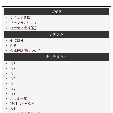
ガイド
よくある質問
リセマラについて
パーティ構成(例)
システム
弱点属性
性格
合成経験値について
キャラクター
☆1
☆2
☆3
☆4
☆5
☆6
☆7
スキル一覧
ﾌﾚﾝﾄﾞｻﾎﾟｰﾄｽｷﾙ
素材