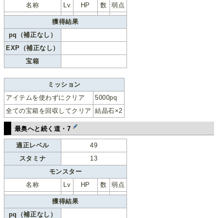
名称
Lv
HP
数
弱点
獲得結果
pq（補正なし）
EXP（補正なし）
宝箱
ミッション
アイテムを使わずにクリア
5000pq
全ての宝箱を回収してクリア
結晶石×2
最奥へと続く道・7
適正レベル
49
スタミナ
13
モンスター
名称
Lv
HP
数
弱点
獲得結果
pq（補正なし）