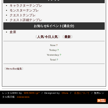
キャラクターテンプレ
モンスターテンプレ
クエストテンプレ
クエスト詳細テンプレ
お知らせ&イベント(過去分)
倉庫
〔
人気
/
今日人気
〕〔
最新
〕
Now:
?
Today:
?
Yesterday:
?
Total:
?
〔
MenuBar編集
〕
レンタルWIKI by
WIKIWIKI.jp*
/ Designed by
Olivia
/
広告について
/ 無料レン
タル掲示板
zawazawa