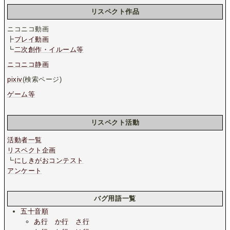
リスペクト作品
ニコニコ動画
┣
プレイ動画
┗
二次創作・イルーム等
ニコニコ静画
pixiv
(検索ページ)
ゲーム等
リスペクト活動
活動者一覧
リスペクト企画
┗
にしきがおコンテスト
アンケート
バグ用語一覧
五十音順
あ行
か行
さ行