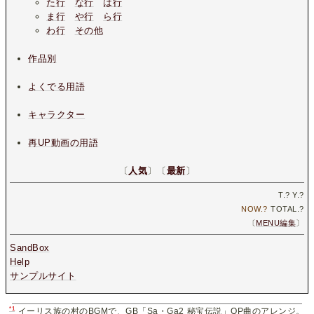
た行
な行
は行
ま行
や行
ら行
わ行
その他
作品別
よくでる用語
キャラクター
再UP動画の用語
〔
人気
〕〔
最新
〕
T.
?
Y.
?
NOW.
?
TOTAL.
?
〔
MENU編集
〕
SandBox
Help
サンプルサイト
*1
イーリス族の村のBGMで、GB「Sa・Ga2 秘宝伝説」OP曲のアレンジ。