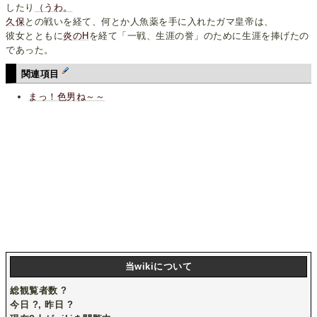
したり
（うわ。
久保
との戦いを経て、何とか人魚薬を手に入れたガマ皇帝は、
彼女とともに
炎のH
を経て「一戦、生涯の誉」のために生涯を捧げたの
であった。
関連項目
まっ！色男ね～～
当wikiについて
総観覧者数
?
今日
?
, 昨日
?