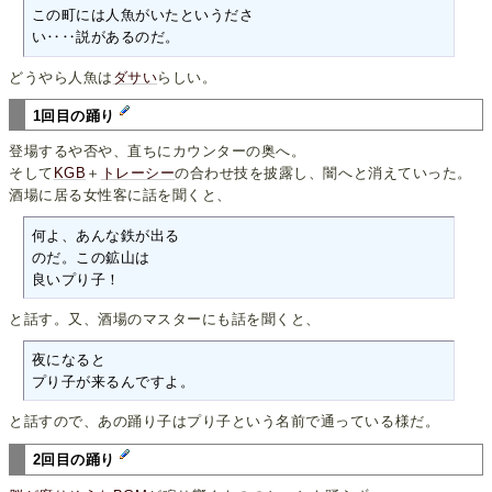
この町には人魚がいたというださ

い‥‥説があるのだ。
どうやら人魚は
ダサい
らしい。
1回目の踊り
登場するや否や、直ちにカウンターの奥へ。
そして
KGB
＋
トレーシー
の合わせ技を披露し、闇へと消えていった。
酒場に居る女性客に話を聞くと、
何よ、あんな鉄が出る

のだ。この鉱山は

良いプり子！
と話す。又、酒場のマスターにも話を聞くと、
夜になると

プり子が来るんですよ。
と話すので、あの踊り子はプり子という名前で通っている様だ。
2回目の踊り