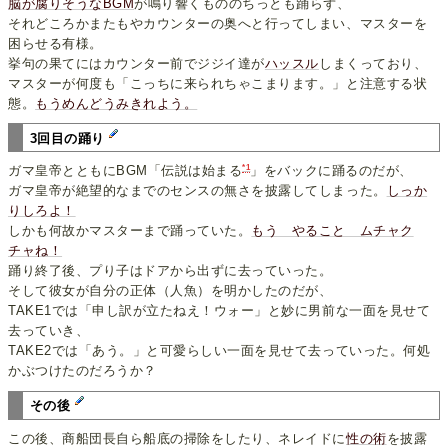
脳が腐りそうなBGM
が鳴り響くもののちっとも踊らず、
それどころかまたもやカウンターの奥へと行ってしまい、マスターを
困らせる有様。
挙句の果てにはカウンター前でジジイ達が
ハッスル
しまくっており、
マスターが何度も「こっちに来られちゃこまります。」と注意する状
態。
もうめんどうみきれよう。
3回目の踊り
*1
ガマ皇帝とともにBGM「伝説は始まる
」をバックに踊るのだが、
ガマ皇帝が絶望的なまでのセンスの無さを披露してしまった。
しっか
りしろよ！
しかも何故かマスターまで踊っていた。
もう やること ムチャク
チャね！
踊り終了後、プり子はドアから出ずに去っていった。
そして彼女が自分の正体（人魚）を明かしたのだが、
TAKE1では「申し訳が立たねえ！ウォー」と妙に男前な一面を見せて
去っていき、
TAKE2では「あう。」と可愛らしい一面を見せて去っていった。何処
かぶつけたのだろうか？
その後
この後、商船団長自ら船底の掃除をしたり、ネレイドに
性の術
を披露