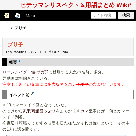
ヒテッマンリスペクト＆用語まとめ Wiki*
Menu
> プり子
プり子
Last-modified: 2022-11-01 (火) 07:17:04
概要
ロマンシバグ・性(サガ)2
に登場する人魚の名前。多分。
元動画は削除されている。
注意！：以下の文章には多大なネタバレ
イボウ
が含まれています。
イベント前
＃19はマーメイド回となっていた。
のっけから
武装商船団っぷり
をぶちかます
ガマ
皇帝だが、何とかマー
メイド到着。
今夜辺り頑張ろうとする老婆も居た様だがそれは置いといて、その中
の1人に話を聞くと、