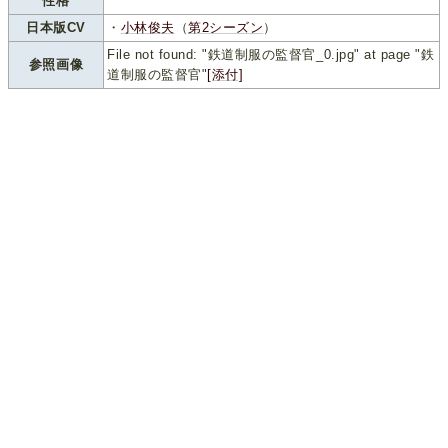
性格
日本版CV
・
小林俊夫
（
第2シーズン
）
File not found: "鉄道制服の監督官_0.jpg" at page "鉄
参照画像
道制服の監督官"
[添付]