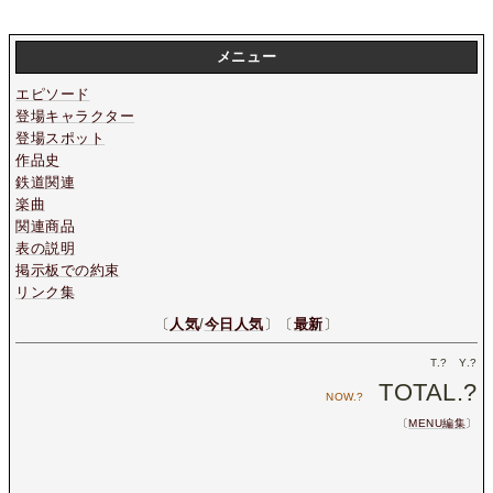
メニュー
エピソード
登場キャラクター
登場スポット
作品史
鉄道関連
楽曲
関連商品
表の説明
掲示板での約束
リンク集
〔
人気
/
今日人気
〕〔
最新
〕
T.
?
Y.
?
TOTAL.
?
NOW.
?
〔
MENU編集
〕