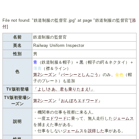
File not found: "鉄道制服の監督官.jpg" at page "鉄道制服の監督官"
[添
付]
名前
鉄道制服の監督官
英名
Railway Uniform Inspector
性別
男
青
（鉄道制服＆帽子）＋
黒
（帽子の鍔＆ネクタイ）＋
薄青
（襟＆ライン）
色
第2シーズン
『
パーシーとしんごう
』のみ、
金色
（帽
子のプレート）も追加
TV版初登場
「よし!さあ、君も乗りたまえ!」
TV版初登場シ
第2シーズン
『
おんぼろエドワード
』
ーズン
・機関車の仕事を視察に来る人。
・一度
エドワード
に乗って、無人走行した
ジェームス
説明
を捕まえた事がある。
・仕事をしない
ジェームス
を
説得した
事がある。