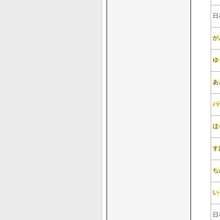
日
が
ゆ
あ
パ
ほ
す
ち
い
日