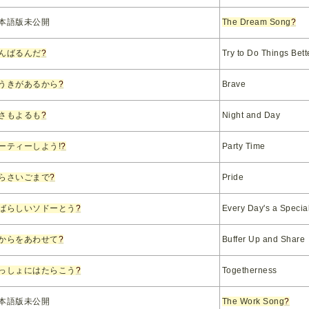
本語版未公開
The Dream Song
?
んばるんだ
?
Try to Do Things Bett
うきがあるから
?
Brave
さもよるも
?
Night and Day
ーティーしよう!
?
Party Time
らさいごまで
?
Pride
ばらしいソドーとう
?
Every Day's a Specia
からをあわせて
?
Buffer Up and Share
っしょにはたらこう
?
Togetherness
本語版未公開
The Work Song
?