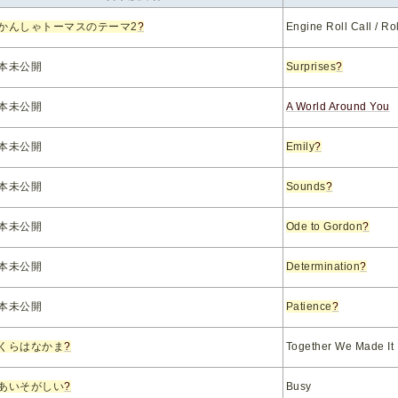
かんしゃトーマスのテーマ2
?
Engine Roll Call / Ro
本未公開
Surprises
?
本未公開
A World Around You
本未公開
Emily
?
本未公開
Sounds
?
本未公開
Ode to Gordon
?
本未公開
Determination
?
本未公開
Patience
?
くらはなかま
?
Together We Made It
あいそがしい
?
Busy