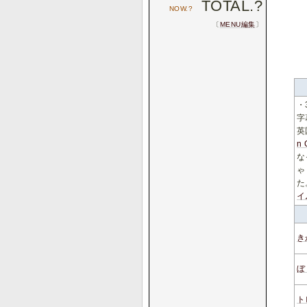
TOTAL.
?
NOW.
?
〔
MENU編集
〕
・
字
英
n 
な
ゃ
た
イ
き
ぼ
ト