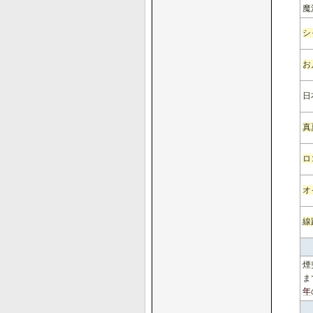
魔
シ
お
日
真
ロ
オ
線
煙
ま
年