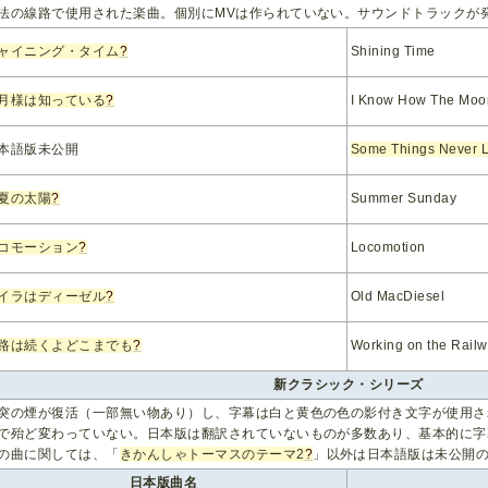
法の線路で使用された楽曲。個別にMVは作られていない。サウンドトラックが
ャイニング・タイム
?
Shining Time
月様は知っている
?
I Know How The Moo
本語版未公開
Some Things Never 
夏の太陽
?
Summer Sunday
コモーション
?
Locomotion
イラはディーゼル
?
Old MacDiesel
路は続くよどこまでも
?
Working on the Rail
新クラシック・シリーズ
突の煙が復活（一部無い物あり）し、字幕は白と黄色の色の影付き文字が使用さ
で殆ど変わっていない。日本版は翻訳されていないものが多数あり、基本的に字
の曲に関しては、「
きかんしゃトーマスのテーマ2
?
」以外は日本語版は未公開
日本版曲名