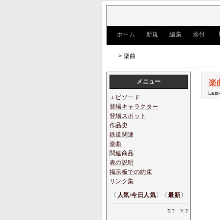
[
ホーム
|
新規
|
編集
|
添付
]
> 楽曲
メニュー
楽
Last
エピソード
登場キャラクター
登場スポット
作品史
鉄道関連
楽曲
関連商品
表の説明
掲示板での約束
リンク集
〔
人気
/
今日人気
〕〔
最新
〕
T.
?
Y.
?