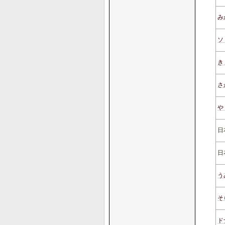
み
ソ
き
さ
や
日
日
う
そ
ド