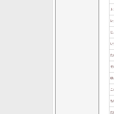
ト
レ
じ
い
た
そ
ゆ
こ
ち
だ