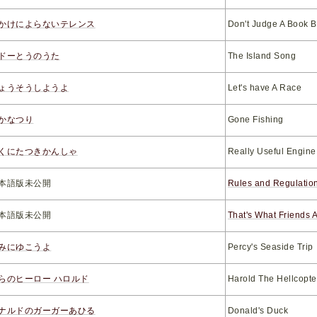
かけによらないテレンス
Don't Judge A Book B
ドーとうのうた
The Island Song
ょうそうしようよ
Let's have A Race
かなつり
Gone Fishing
くにたつきかんしゃ
Really Useful Engine
本語版未公開
Rules and Regulatio
本語版未公開
That's What Friends A
みにゆこうよ
Percy's Seaside Trip
らのヒーロー ハロルド
Harold The Hellcopte
ナルドのガーガーあひる
Donald's Duck