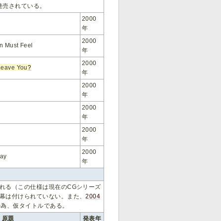
発売されている。
2000
年
2000
n Must Feel
年
2000
Leave You
?
年
2000
年
2000
年
2000
年
2000
way
年
れる（この仕様は現在のCGシリーズ
幕は付けられていない。また、
2004
の為、仮タイトルである。
原題
発表年