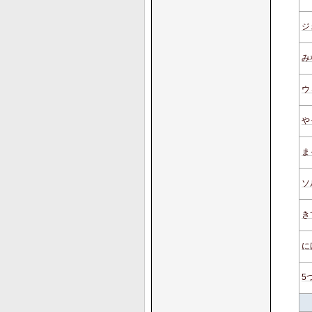
ジ
み
ウ
や
ま
ソ
き
に
5