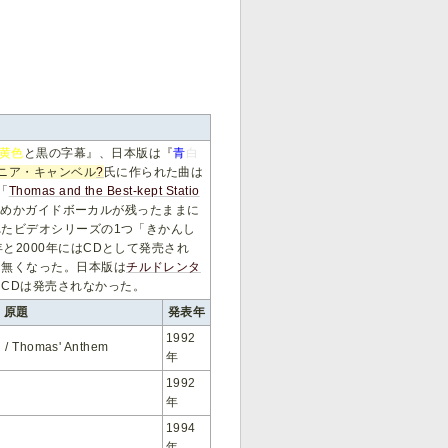
黄色
と黒の字幕』、日本版は『
青
白
ニア・キャンベル
?
氏に作られた曲は
「
Thomas and the Best-kept Statio
ためかガイドボーカルが残ったままに
れたビデオシリーズの1つ「きかんし
と2000年にはCDとして発売され
も無くなった。日本版は
チルドレンタ
CDは発売されなかった。
原題
発表年
1992
 / Thomas' Anthem
年
1992
年
1994
年