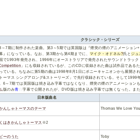
クラシック・シリーズ
3～7期に制作された楽曲。第3～5期では英国版は『煙突の煙のアニメーション+
幕』になっている。なお、第3期から第4期までに、
マイク・オドネル
?
氏と
ジュ
国で1993年発売され、1996年にオーストラリアで発売されたサウンドトラック
Competition
」にも収録されているが、このCDに収録された曲は試作品である
っている。ちなみに第5期の曲は1998年8月1日にポニーキャニオンから展開さ
トーマス シングアロング&ストーリーズ」で先行収録されている。そして1999年
。6～7期では英国版は焼き込み字幕ではなくなり、煙突の煙のアニメーション
ム
版のみ
青
白
字幕で公開されたが、DVD版は焼き込み字幕では無くなった。また
日本版曲名
かんしゃトーマスのテーマ
Thomas We Love You
くはきかんしゃトーマス
※2
ビーのうた
Toby