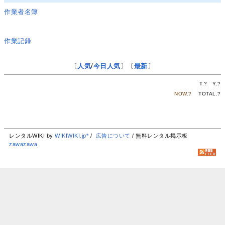
作業者名簿
作業記録
〔
人気
/
今日人気
〕〔
最新
〕
T.
?
Y.
?
NOW.
?
TOTAL.
?
レンタルWIKI by
WIKIWIKI.jp*
/
広告について
/ 無料レンタル掲示板
zawazawa