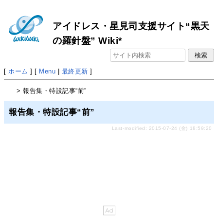
アイドレス・星見司支援サイト“黒天
の羅針盤” Wiki*
[
ホーム
] [
Menu
|
最終更新
]
> 報告集・特設記事“前”
報告集・特設記事“前”
Last-modified: 2015-07-24 (金) 18:59:20