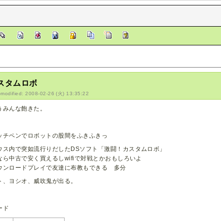
スタムロボ
-modified: 2008-02-26 (火) 13:35:22
うみんな飽きた。
ッチペンでロボットの股間をふきふきっ
ウス内で突如流行りだしたDSソフト「激闘！カスタムロボ」
なら中古で安く買えるしwifiで対戦とかおもしろいよ
ウンロードプレイで友達に布教もできる 多分
ト、ヨシオ、威吹鬼が出る。
ード