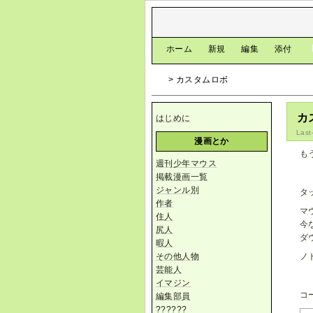
[
ホーム
|
新規
|
編集
|
添付
]
> カスタムロボ
カ
はじめに
Last
漫画とか
も
週刊少年マウス
掲載漫画一覧
ジャンル別
タ
作者
マ
住人
今
尻人
ダ
暇人
その他人物
ノ
芸能人
イマジン
コ
編集部員
??????