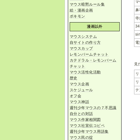
マ
マウス暗黙ルール集
鼻
絵・漫画企画
ポキモン
寺
34
漫画以外
si
マウスシステム
電
自サイトの作り方
マウスカップ
レモンバームチャット
カテドラル・レモンバーム
見
チャット
マウス活性化活動
リ
歴史
リ
マウス企画
スケジュール
テ
オフ会
マウス神話
週刊少年マウスの７不思議
自分との対話
マウス作家相関図
マウス社宣伝コピペ
週刊少年マウス用語集
マウス民の掟