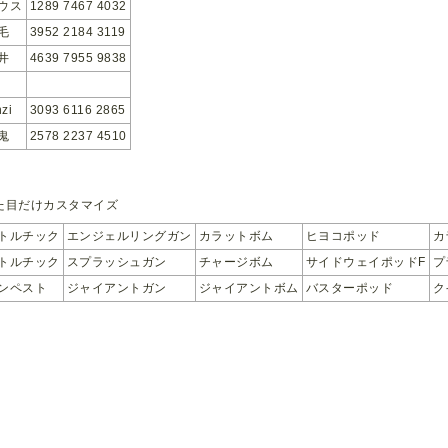
ウス
1289 7467 4032
毛
3952 2184 3119
井
4639 7955 9838
nzi
3093 6116 2865
鬼
2578 2237 4510
た目だけカスタマイズ
トルチック
エンジェルリングガン
カラットボム
ヒヨコポッド
カ
トルチック
スプラッシュガン
チャージボム
サイドウェイポッドF
プ
ンペスト
ジャイアントガン
ジャイアントボム
バスターポッド
ク