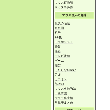
マウス百物語
マウス事件簿
マウス住人の趣味
伝説の頭達
名台詞
称号
AA集
アク禁リスト
懸賞
漫画
テレビ番組
ゲーム
遊び
くだらない遊び
音楽
カラオケ
部活動
マウス史勉強法
一般常識
マウス秘宝館
早見表まとめ