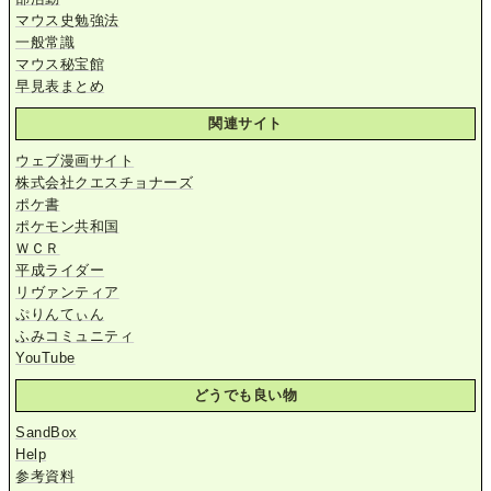
マウス史勉強法
一般常識
マウス秘宝館
早見表まとめ
関連サイト
ウェブ漫画サイト
株式会社クエスチョナーズ
ポケ書
ポケモン共和国
ＷＣＲ
平成ライダー
リヴァンティア
ぷりんてぃん
ふみコミュニティ
YouTube
どうでも良い物
SandBox
Help
参考資料