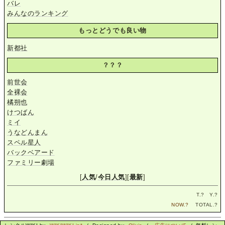
バレ
みんなのランキング
もっとどうでも良い物
新都社
？？？
前世会
全裸会
橘朔也
けつばん
ミイ
うなどんまん
スペル星人
バックベアード
ファミリー劇場
[
人気
/
今日人気
][
最新
]
T.
?
Y.
?
NOW.
?
TOTAL.
?