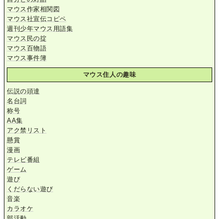
マウス作家相関図
マウス社宣伝コピペ
週刊少年マウス用語集
マウス民の掟
マウス百物語
マウス事件簿
マウス住人の趣味
伝説の頭達
名台詞
称号
AA集
アク禁リスト
懸賞
漫画
テレビ番組
ゲーム
遊び
くだらない遊び
音楽
カラオケ
部活動