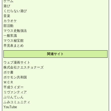
ゲーム
遊び
くだらない遊び
音楽
カラオケ
部活動
マウス史勉強法
一般常識
マウス秘宝館
早見表まとめ
関連サイト
ウェブ漫画サイト
株式会社クエスチョナーズ
ポケ書
ポケモン共和国
ＷＣＲ
平成ライダー
リヴァンティア
ぷりんてぃん
ふみコミュニティ
YouTube