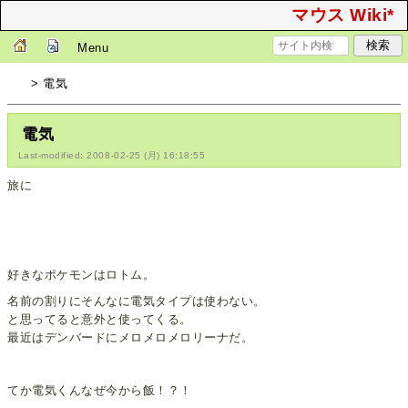
マウス Wiki*
Menu
> 電気
電気
Last-modified: 2008-02-25 (月) 16:18:55
旅に
好きなポケモンはロトム。
名前の割りにそんなに電気タイプは使わない。
と思ってると意外と使ってくる。
最近はデンバードにメロメロメロリーナだ。
てか電気くんなぜ今から飯！？！