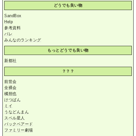
どうでも良い物
SandBox
Help
参考資料
バレ
みんなのランキング
もっとどうでも良い物
新都社
？？？
前世会
全裸会
橘朔也
けつばん
ミイ
うなどんまん
スペル星人
バックベアード
ファミリー劇場