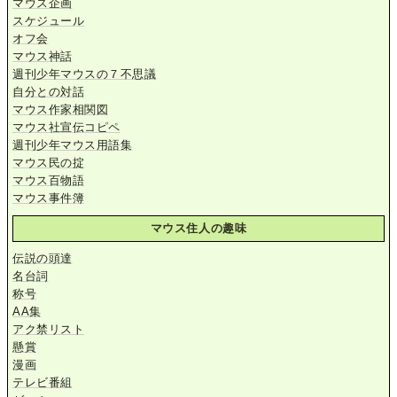
マウス企画
スケジュール
オフ会
マウス神話
週刊少年マウスの７不思議
自分との対話
マウス作家相関図
マウス社宣伝コピペ
週刊少年マウス用語集
マウス民の掟
マウス百物語
マウス事件簿
マウス住人の趣味
伝説の頭達
名台詞
称号
AA集
アク禁リスト
懸賞
漫画
テレビ番組