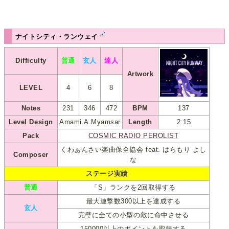
ナイトシティ・ランウェイ
Difficulty
普通
玄人
達人
Artwork
LEVEL
4
6
8
Notes
231
346
472
BPM
137
Level Design
Amami.A.Myamsar
Length
2:15
Pack
COSMIC RADIO PEROLIST
くわぁんさい楽曲保全協会 feat. はらもり よし
Composer
な
ステージ実績
普通
「S」ランクを2回取得する
最大連撃数300以上を達成する
玄人
完璧に全ての小型の敵に命中させる
150000以上のポイントを取得する