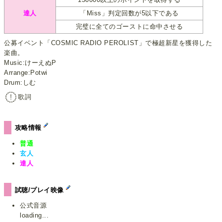
達人
「Miss」判定回数が5以下である
完璧に全てのゴーストに命中させる
公募イベント「COSMIC RADIO PEROLIST」で極超新星を獲得した
楽曲。
Music:けーえぬP
Arrange:Potwi
Drum:しむ
歌詞
攻略情報
普通
玄人
達人
試聴/プレイ映像
公式音源
loading...