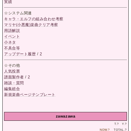
実績
☆システム関連
キャラ・エルフの組み合わせ考察
マリヤ(小悪魔)楽曲クリア考察
用語解説
イベント
小ネタ
不具合等
アップデート履歴
/
2
☆その他
人気投票
譜面製作者
/
2
雑談・質問
編集総合
新規楽曲ページテンプレート
zawazawa
T.
?
Y.
?
NOW.
?
TOTAL.
?