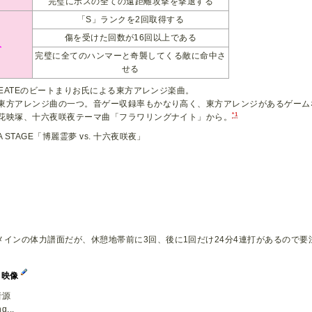
完璧にボスの全ての遠距離攻撃を撃退する
「S」ランクを2回取得する
傷を受けた回数が16回以上である
人
完璧に全てのハンマーと奇襲してくる敵に命中さ
せる
CREATEのビートまりお氏による東方アレンジ楽曲。
東方アレンジ曲の一つ。音ゲー収録率もかなり高く、東方アレンジがあるゲーム
*1
花映塚、十六夜咲夜テーマ曲「フラワリングナイト」から。
A STAGE「博麗霊夢 vs. 十六夜咲夜」
分メインの体力譜面だが、休憩地帯前に3回、後に1回だけ24分4連打があるので要
イ映像
音源
g...