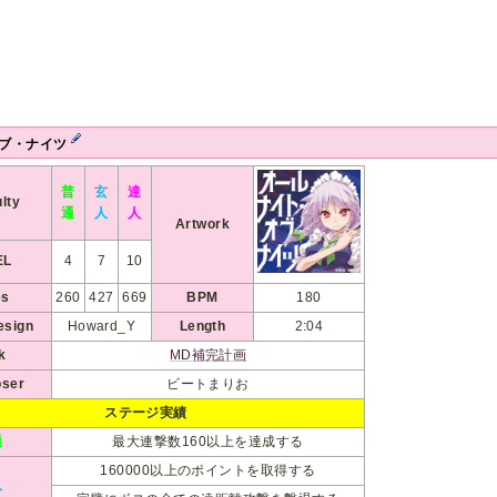
オブ・ナイツ
普
玄
達
ulty
通
人
人
Artwork
EL
4
7
10
es
260
427
669
BPM
180
esign
Howard_Y
Length
2:04
k
MD補完計画
ser
ビートまりお
ステージ実績
通
最大連撃数160以上を達成する
160000以上のポイントを取得する
人