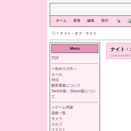
[
ホーム
|
新規
|
編集
|
添付
]
> ナイト・オブ・ナイツ
Menu
ナイト・
Last-modified
TOP
☆初めての方へ
ルール
FAQ
解禁要素について
Switch版・Steam版につい
て
☆ゲーム関連
楽曲一覧
キャラ
エルフ
イラスト