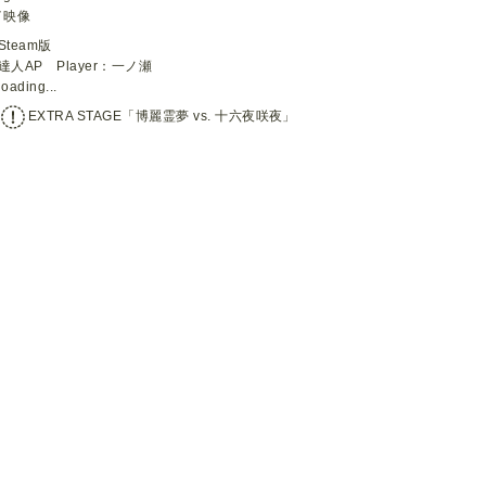
イ映像
Steam版
達人AP Player：一ノ瀬
loading...
EXTRA STAGE「博麗霊夢 vs. 十六夜咲夜」